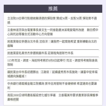
推薦
立法院19日舉行對總統賴清德的彈劾案 贊成56票、反對50票 彈劾案不通
過
立委林淑芬與台電董事長曾文生一同會勘蘆洲溪墘變電所改建 朝日照中
心與托幼等複合式活動中心方向發展
民進黨徵召參選台北市長 沈伯洋：讓我們一起懷抱希望 重新轉動台北的
齒輪
民進黨提名黃世杰參選桃園市長 莊競程角逐新竹市長
115年司法、調查、海巡特考將於8月8日起舉行 司法、調查特考刪除身高
限制
國民黨台中市長初選勝出 江啟臣：延續盧秀燕市長施政，讓臺中從幸福
城邁向旗艦城！
中央銀行總裁楊金龍立院備詢 房市信用管制不會硬梆梆 希望建商也要讓
利
南投2000公頃特農區擬設焚化爐引爭議 立委羅美玲要求農業部長陳駿季
嚴格把關