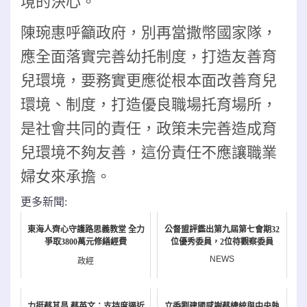
境的決心。
陳琬惠呼籲政府，別再當撒幣國家隊，
應全面落實完善幼托制度，打造友善育
兒環境，要務實更應從根本面改善育兒
環境、制度，打造優良職場托育場所，
是社會共同的責任，政策未完善造成育
兒環境不夠友善，這份責任不應讓職業
婦女來承擔。
更多新聞:
東海人齊心守護路思義教堂 全力
公督盟評鑑出第九屆第七會期32
爭取3800萬元修繕經費
位優秀委員，2位待觀察委員
NEWS
政經
力挺蔡其昌 蔡英文：支持度逼近
立委劉建國感謝蔡總統與中央執