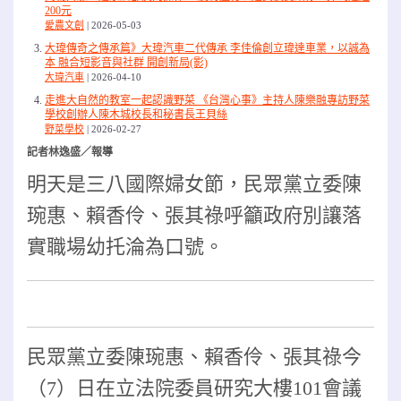
200元
愛農文創
2026-05-03
大瑋傳奇之傳承篇》大瑋汽車二代傳承 李佳倫創立瑋達車業，以誠為
本 融合短影音與社群 開創新局(影)
大瑋汽車
2026-04-10
走進大自然的教室一起認識野菜 《台灣心事》主持人陳樂融專訪野菜
學校創辦人陳木城校長和秘書長王貝絲
野菜學校
2026-02-27
記者林逸盛／報導
明天是三八國際婦女節，民眾黨立委陳
琬惠、賴香伶、張其祿呼籲政府別讓落
實職場幼托淪為口號。
民眾黨立委陳琬惠、賴香伶、張其祿今
（7）日在立法院委員研究大樓101會議