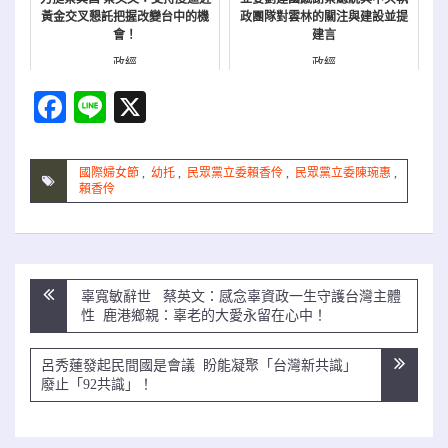
黃金交叉懇託把握改變台中的機
政團隊對雲林的關注與建設並提
會！
建言
政經
政經
Facebook
Line
X
國際婦女節
,
幼托
,
民眾黨立委賴香伶
,
民眾黨立委陳琬惠
,
賴香伶
文
辜寬敏辭世 蔡英文：感念辜資政一生守護台灣主體
章
性 鹿港鄉親：辜老的大愛永留在心中！
導
覽
呂秀蓮發起民間國是會議 盼能凝聚「台灣新共識」
廢止「92共識」！