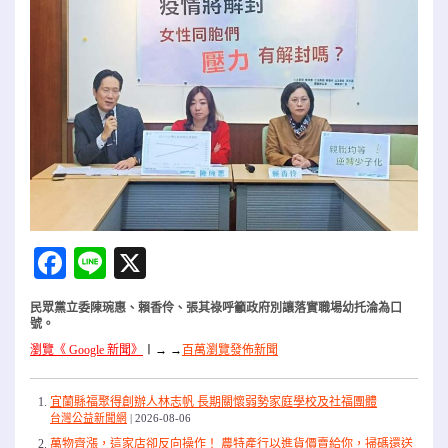
Facebook
Line
X
民眾黨立委陳琬惠、賴香伶、張其祿呼籲政府別讓落實職場幼托淪為口
號。
瀏覽《 Google 新聞》
〡
→ →
百萬瀏覽發佈新聞
宜蘭縣福聚得創辦人林志帆 長期關懷弱勢家庭學校及社福團體
台灣公益新聞網
2026-08-06
萬物齊漲，這家店卻反向操作！ 農特產行以進貨價賣給你，掃碼還送