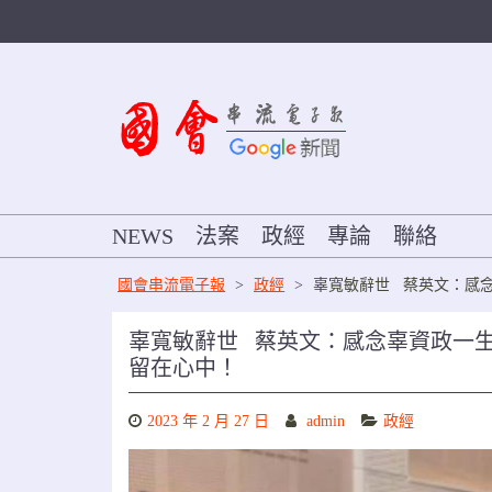
Skip
to
content
NEWS
法案
政經
專論
聯絡
國會串流電子報
>
政經
>
辜寬敏辭世 蔡英文：感
辜寬敏辭世 蔡英文：感念辜資政一
留在心中！
2023 年 2 月 27 日
admin
政經