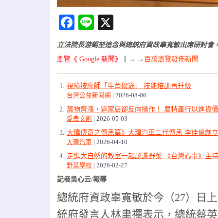
Facebook
Line
X
立法院長游錫堃追念與總統府資政辜寬敏出席研討會。
瀏覽《 Google 新聞》
〡
→ →
百萬瀏覽發佈新聞
視障按摩師「牛角撥筋」 技能培訓再升級
台灣公益新聞網
2026-08-06
萬物齊漲，這家店卻反向操作！ 農特產行以進貨價
愛農文創
2026-05-03
大瑋傳奇之傳承篇》大瑋汽車二代傳承 李佳倫創立
大瑋汽車
2026-04-10
走進大自然的教室一起認識野菜 《台灣心事》主
野菜學校
2026-02-27
記者吳心云/報導
總統府資政辜寬敏於今（27）日上
統府發言人林聿禪表示，總統蔡英