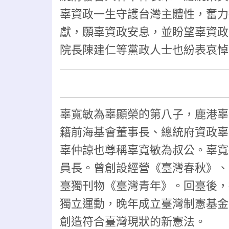
辜資政一生守護台灣主體性，奮力
獻，願辜資政安息，並盼望辜資政
院長陳建仁等黨政人士也紛表哀悼
辜寬敏為辜顯榮的第八子，
鹿港辜
籍前海基會董事長、總統府資政辜
辜仲諒也尊稱辜寬敏為叔公。辜寬
員長。曾創設經營《臺灣春秋》、
臺獨刊物《臺灣青年》。回臺後，
獨立運動，晚年成立臺灣制憲基金
創造符合臺灣現狀的新憲法。