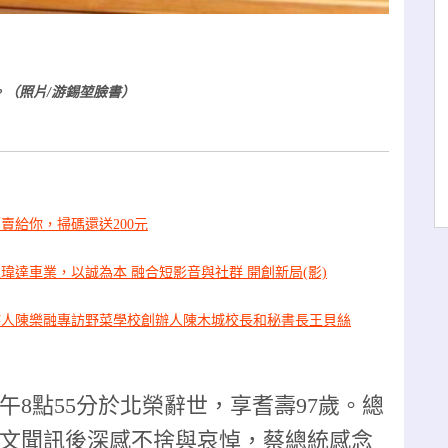
（照片/游錫堃臉書）
賣給你，掃碼還送200元
瑋達車業，以誠為本 融合短影音與社群 開創新局(影)
持人陳樂融專訪野菜學校創辦人陳木城校長和秘書長王貝絲
午8點55分於北榮辭世，享耆壽97歲。總
文聞訊後深感不捨與哀悼，蔡總統感念