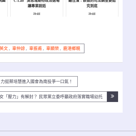
桃園
C-Lab 吳思瑤期待政治退場
鍾佳濱：該做的司法調查要追
讓專業說話
究到底
政經
政經
英文
,
辜仲諒
,
辜振甫
,
辜顯榮
,
鹿港鄉親
 力挺蔡培慧進入國會為南投爭一口氣！
婦女「壓力」有解封？ 民眾黨立委呼籲政府落實職場幼托