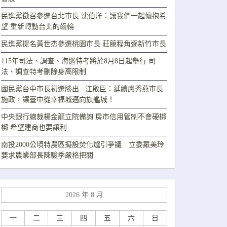
民進黨徵召參選台北市長 沈伯洋：讓我們一起懷抱希
望 重新轉動台北的齒輪
民進黨提名黃世杰參選桃園市長 莊競程角逐新竹市長
115年司法、調查、海巡特考將於8月8日起舉行 司
法、調查特考刪除身高限制
國民黨台中市長初選勝出 江啟臣：延續盧秀燕市長
施政，讓臺中從幸福城邁向旗艦城！
中央銀行總裁楊金龍立院備詢 房市信用管制不會硬梆
梆 希望建商也要讓利
南投2000公頃特農區擬設焚化爐引爭議 立委羅美玲
要求農業部長陳駿季嚴格把關
2026 年 8 月
一
二
三
四
五
六
日