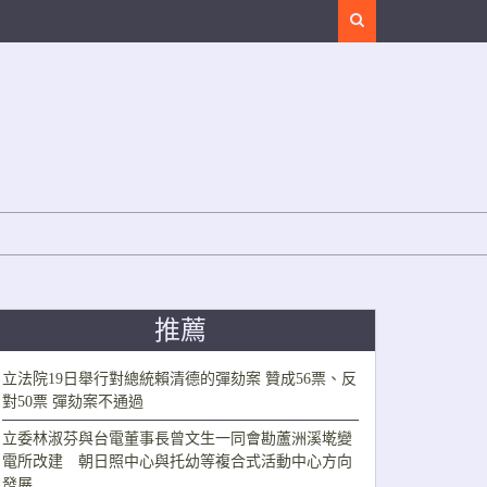
Search
推薦
立法院19日舉行對總統賴清德的彈劾案 贊成56票、反
對50票 彈劾案不通過
立委林淑芬與台電董事長曾文生一同會勘蘆洲溪墘變
電所改建 朝日照中心與托幼等複合式活動中心方向
發展