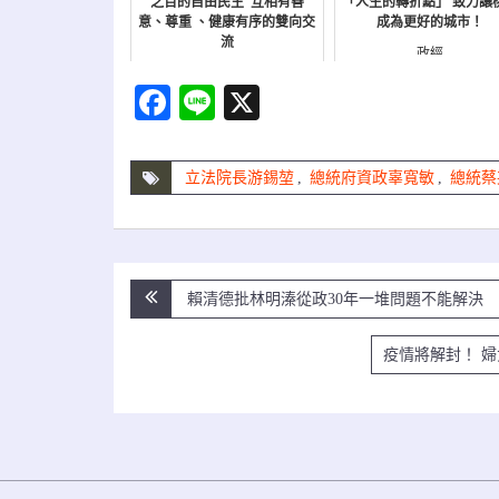
之百的自由民主 互相有善
「人生的轉折點」 致力讓
意、尊重 、健康有序的雙向交
成為更好的城市！
流
政經
政經
Facebook
Line
X
立法院長游錫堃
,
總統府資政辜寬敏
,
總統蔡
文
賴清德批林明溱從政30年一堆問題不能解決
章
疫情將解封！ 
導
覽