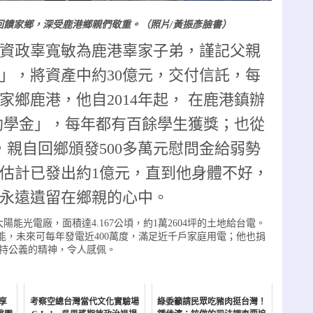
饋家鄉，深受鹿港鄉親們敬重。（照片/黃振彥臉書）
資政辜寬敏為鹿港辜家子弟，謹記父親
」，將資產中約30億元，交付信託，每
鄉鹿港，他自2014年起， 在鹿港鎮辦
助學金」，每年都有百餘學生獲獎；也從
前，親自回鄉頒發500多萬元慰問金給弱勢
估計已發出約1億元，直到他身體不好，
永遠遺留在鄉親的心中。
光電廠，面積達4.167公頃，約1萬2604坪的土地給台電。
能，未來可每年發電近400萬度，滿足近千戶家庭用電；他也捐
堅持公義的精神，令人感佩。
享
考察空總台灣當代文化實驗場
綠委籲請民眾吃豬肉挺台灣！