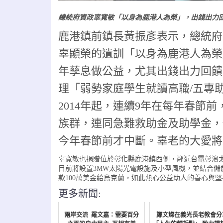
總統府資政辜寬敏「以身為鹿港人為榮」，出錢出力回
鹿港鎮前鎮長黃振彥表示，總統府
辜顯榮的遺訓「以身為鹿港人為榮
年孳息做公益，尤其出錢出力回饋家
理「弱勢家庭學生就讀高職/五專
2014年起，連續9年在每年春節
族群，連同急難救助金及助學金，
今年春節前才中斷。辜老的大愛將
辜寬敏也捐贈位於彰化縣鹿港鎮西側，鄰近台電彰濱太陽能
目前將設置3MW太陽光電設施及小型風機，並結合儲
款100萬美金給烏克蘭，如此熱心公益助人的善心與
更多新聞:
兩岸交流 羅文嘉：需要百分
鄭文燦在義光長老教會分