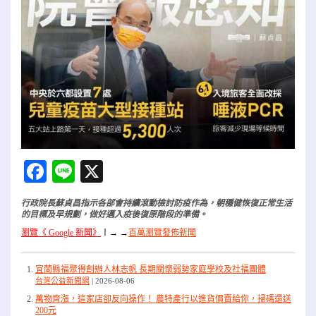
Facebook
Line
X
行政院長蘇貞昌指示各部會持續滾動檢討防疫作為，朝穩健恢復正常生活
的目標及早規劃，做好邁入疫後復原階段的準備。
瀏覽《 Google 新聞》
〡
→ →
百萬瀏覽發佈新聞
宜蘭縣福聚得創辦人林志帆 長期關懷弱勢家庭學校及社福團體
台灣公益新聞網
2026-08-06
萬物齊漲，這家店卻反向操作！ 農特產行以進貨價賣給你，掃碼還送
200元