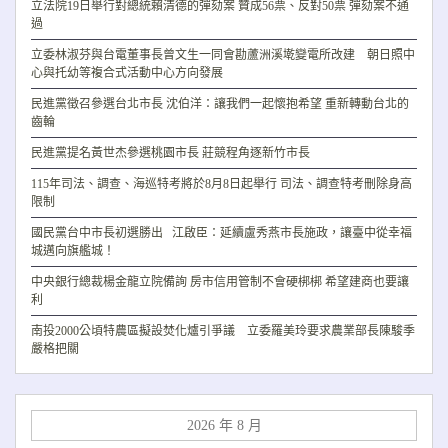
立法院19日舉行對總統賴清德的彈劾案 贊成56票、反對50票 彈劾案不通
過
立委林淑芬與台電董事長曾文生一同會勘蘆洲溪墘變電所改建 朝日照中
心與托幼等複合式活動中心方向發展
民進黨徵召參選台北市長 沈伯洋：讓我們一起懷抱希望 重新轉動台北的
齒輪
民進黨提名黃世杰參選桃園市長 莊競程角逐新竹市長
115年司法、調查、海巡特考將於8月8日起舉行 司法、調查特考刪除身高
限制
國民黨台中市長初選勝出 江啟臣：延續盧秀燕市長施政，讓臺中從幸福
城邁向旗艦城！
中央銀行總裁楊金龍立院備詢 房市信用管制不會硬梆梆 希望建商也要讓
利
南投2000公頃特農區擬設焚化爐引爭議 立委羅美玲要求農業部長陳駿季
嚴格把關
2026 年 8 月