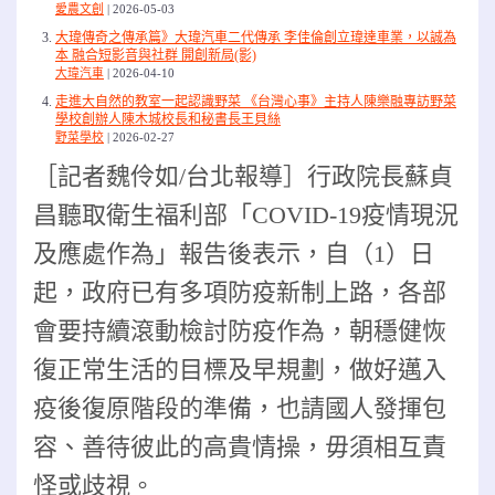
愛農文創
2026-05-03
大瑋傳奇之傳承篇》大瑋汽車二代傳承 李佳倫創立瑋達車業，以誠為
本 融合短影音與社群 開創新局(影)
大瑋汽車
2026-04-10
走進大自然的教室一起認識野菜 《台灣心事》主持人陳樂融專訪野菜
學校創辦人陳木城校長和秘書長王貝絲
野菜學校
2026-02-27
［記者魏伶如/台北報導］行政院長蘇貞
昌聽取衛生福利部「COVID-19疫情現況
及應處作為」報告後表示，自（1）日
起，政府已有多項防疫新制上路，各部
會要持續滾動檢討防疫作為，朝穩健恢
復正常生活的目標及早規劃，做好邁入
疫後復原階段的準備，也請國人發揮包
容、善待彼此的高貴情操，毋須相互責
怪或歧視。