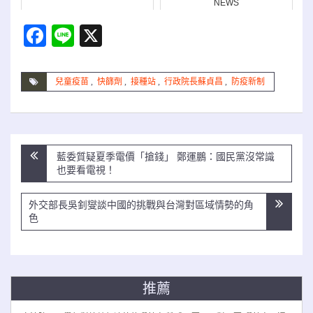
NEWS
Facebook
Line
X
兒童疫苗
,
快篩劑
,
接種站
,
行政院長蘇貞昌
,
防疫新制
文
藍委質疑夏季電價「搶錢」 鄭運鵬：國民黨沒常識
章
也要看電視！
導
覽
外交部長吳釗燮談中國的挑戰與台灣對區域情勢的角
色
推薦