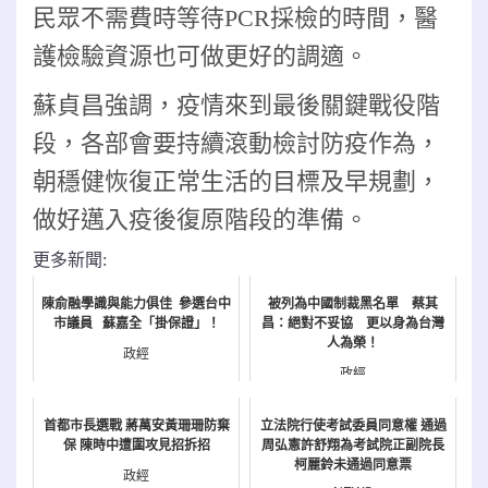
民眾不需費時等待PCR採檢的時間，醫
護檢驗資源也可做更好的調適。
蘇貞昌強調，疫情來到最後關鍵戰役階
段，各部會要持續滾動檢討防疫作為，
朝穩健恢復正常生活的目標及早規劃，
做好邁入疫後復原階段的準備。
更多新聞:
陳俞融學識與能力俱佳 參選台中
被列為中國制裁黑名單 蔡其
市議員 蘇嘉全「掛保證」！
昌：絕對不妥協 更以身為台灣
人為榮！
政經
政經
首都市長選戰 蔣萬安黃珊珊防棄
立法院行使考試委員同意權 通過
保 陳時中遭圍攻見招拆招
周弘憲許舒翔為考試院正副院長
柯麗鈴未通過同意票
政經