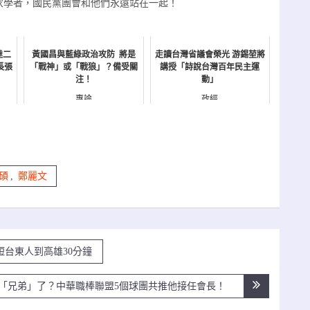
家學者，國民黨團會和他們永遠站在一起！
達二
黃國昌與藍綠政治攻防 將是
走讀台灣省議會榮光 游錫堃將
長張
「戰神」或「戰狼」？備受關
講授「詩說台灣百年民主運
注！
動」
專論
政經
碩
,
鄭麗文
台東人到高雄30分鐘
「兄弟」了？中華職棒聯盟5個球團共推他接任會長！