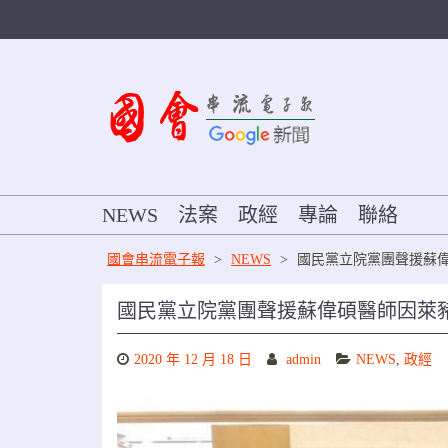
Skip
to
content
NEWS
法案
政經
專論
聯絡
國會串流電子報
>
NEWS
>
國民黨立院黨團聲援蘇
國民黨立院黨團聲援蘇偉碩醫師因萊
2020 年 12 月 18 日
admin
NEWS
,
政經