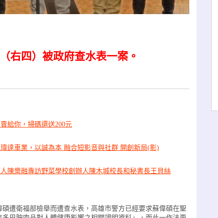
（右四）被政府查水表一案。
賣給你，掃碼還送200元
瑋達車業，以誠為本 融合短影音與社群 開創新局(影)
持人陳樂融專訪野菜學校創辦人陳木城校長和秘書長王貝絲
偉碩遭衛福部檢舉而遭查水表，高雄市警方已經要求蘇偉碩在聖
萊克多巴胺肉品對人體健康影響之相關證明資料」，而此一作法更