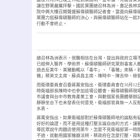
讓在野黨嚴厲抨擊。國民黨團總召林為洲、書記長林
院中興大樓召開聲援蘇偉碩醫師記者會，當面向蘇偉
黨團力挺蘇偉碩醫師的決心，與蘇偉碩醫師站在一起
行動不會終止。
總召林為洲表示，很難相信在台灣，提出與政府立場
已經伸入醫界、學術界，蘇偉碩醫師研究萊劑毒害人體
過去反美牛、美豬動輒以「毒牛」、「毒豬」來稱，
豬」蔡英文主席、蘇貞昌主席、陳時中、陳吉仲、綠
而衛環委員會召委蔣萬安指出，衛環委員會在10月1
時衛福部長陳時中也參加這場公聽會，蘇偉碩醫師現場
市議會與台中市教育產業工會，與數個家長團體舉辦記
靜靜坐台下也未發表任何意見，衛福部官員無一人反
水表。
蔣萬安指出，如果衛福部對於蘇偉碩醫師地的論點有疑
好好的論證，而不是用這種打壓言論自由的方式，讓
導民眾說牛肉麵店使用萊牛，怎麼不見衛福部第一時
不過，就動用國家機器法辨，蔡政府在怎麼打壓、箝