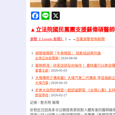
Facebook
Line
X
▲立法院國民黨團支援蘇偉碩醫師
瀏覽《 Google 新聞》
〡
→ →
百萬瀏覽發佈新聞
視障按摩師「牛角撥筋」 技能培訓再升級
台灣公益新聞網
2026-08-06
萬物齊漲，這家店卻反向操作！ 農特產行以進貨價
愛農文創
2026-05-03
大瑋傳奇之傳承篇》大瑋汽車二代傳承 李佳倫創立
大瑋汽車
2026-04-10
走進大自然的教室一起認識野菜 《台灣心事》主
野菜學校
2026-02-27
記者 / 詹天明 報導
針對近日因為多次公開發表萊劑對人體有害的醫師蘇
誕夜12月24日晚上10點到案說明，並準備「有關含