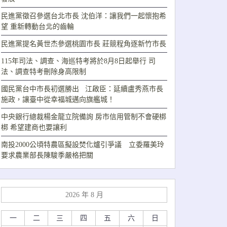
民進黨徵召參選台北市長 沈伯洋：讓我們一起懷抱希
望 重新轉動台北的齒輪
民進黨提名黃世杰參選桃園市長 莊競程角逐新竹市長
115年司法、調查、海巡特考將於8月8日起舉行 司
法、調查特考刪除身高限制
國民黨台中市長初選勝出 江啟臣：延續盧秀燕市長
施政，讓臺中從幸福城邁向旗艦城！
中央銀行總裁楊金龍立院備詢 房市信用管制不會硬梆
梆 希望建商也要讓利
南投2000公頃特農區擬設焚化爐引爭議 立委羅美玲
要求農業部長陳駿季嚴格把關
2026 年 8 月
一
二
三
四
五
六
日