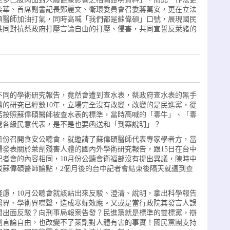
奕華、首席副書記長鄭麗文、衛環委員會召委蔣萬安，更在立法
碩醫師加油打氣，同時高喊「我們都是蘇偉碩」口號，展現國民
共同對抗蔡政府打壓言論自由的打壓、侵害，共同宣誓反萊豬的
不同的學術研究報告，竟然會遭到查水表，蔡政府查水表的黑手
的研究已經數10年，立場完全沒有改變，改變的是民進黨，從
若按照蘇偉碩醫師被查水表的標準，當時高喊的「毒牛」、「毒
營各級民意代表，是不是也要函送和「到案說明」？
2日份召開食安公聽會，就邀請了蘇偉碩醫師代表專家學者方，當
發表關於萊劑殘害人體的國內外學術研究報告，跟15日在台中
者會的內容相同，10月份公聽會衛福部沒有提出異議，陳時中
駁蘇偉碩醫師論點，2個月後的台中記者會結束後隔天就遭到查
慮，10月公聽會就該站出來反駁、澄清、說明，拿出科學報告
醫界、學術界噤聲，造成寒蟬效應。又或是當行政院其發言人誤
間出面反駁？向刑事局報案告發？民進黨就是標準的雙標黨，辯
制言論自由，也改變不了萊劑對人體有害的事實！國民黨團支持