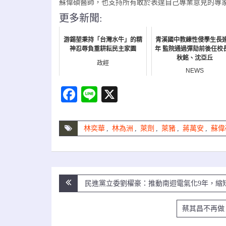
蘇偉碩醫師，也支持所有敢於表達自己專業意見的專
更多新聞:
游錫堃秉持「台灣水牛」的精
青溪國中教練性侵學生長
神忍辱負重耕耘民主家園
年 監院通過彈劾前後任校
秋銘、沈亞丘
政經
NEWS
Facebook
Line
X
林奕華
,
林為洲
,
萊劑
,
萊豬
,
蔣萬安
,
蘇偉
文
民進黨立委劉櫂豪：推動南迴電氣化9年，縮短
章
蔡其昌不再做
導