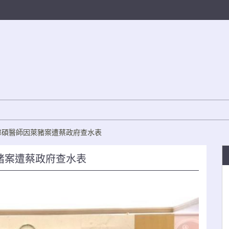
偉碩醫師因萊豬案遭蔡政府查水表
豬案遭蔡政府查水表