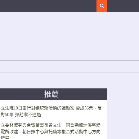
Search
推薦
立法院19日舉行對總統賴清德的彈劾案 贊成56票、反
對50票 彈劾案不通過
立委林淑芬與台電董事長曾文生一同會勘蘆洲溪墘變
電所改建 朝日照中心與托幼等複合式活動中心方向
發展