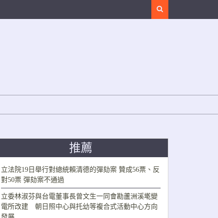
Search
推薦
立法院19日舉行對總統賴清德的彈劾案 贊成56票、反
對50票 彈劾案不通過
立委林淑芬與台電董事長曾文生一同會勘蘆洲溪墘變
電所改建 朝日照中心與托幼等複合式活動中心方向
發展