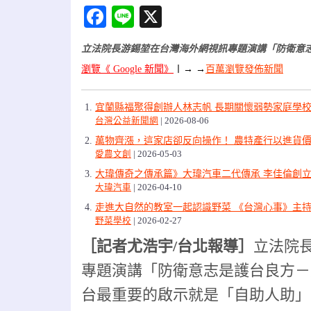
Facebook
Line
X
立法院長游錫堃在台灣海外網視訊專題演講「防衛意
瀏覽《 Google 新聞》
〡
→ →
百萬瀏覽發佈新聞
宜蘭縣福聚得創辦人林志帆 長期關懷弱勢家庭學
台灣公益新聞網
2026-08-06
萬物齊漲，這家店卻反向操作！ 農特產行以進貨價
愛農文創
2026-05-03
大瑋傳奇之傳承篇》大瑋汽車二代傳承 李佳倫創立
大瑋汽車
2026-04-10
走進大自然的教室一起認識野菜 《台灣心事》主
野菜學校
2026-02-27
［記者尤浩宇/台北報導］
立法院
專題演講「防衛意志是護台良方－
台最重要的啟示就是「自助人助」