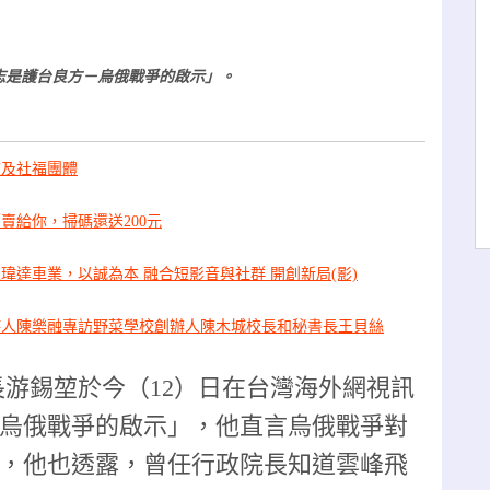
志是護台良方－烏俄戰爭的啟示」。
校及社福團體
賣給你，掃碼還送200元
瑋達車業，以誠為本 融合短影音與社群 開創新局(影)
持人陳樂融專訪野菜學校創辦人陳木城校長和秘書長王貝絲
長游錫堃於今（12）日在台灣海外網視訊
烏俄戰爭的啟示」，他直言烏俄戰爭對
，他也透露，曾任行政院長知道雲峰飛