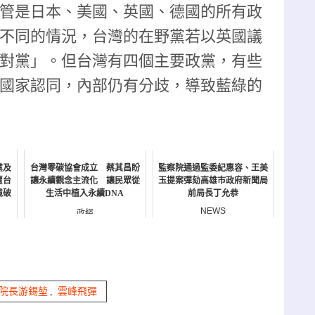
管是日本、美國、英國、德國的所有政
不同的情況，台灣的在野黨若以英國議
對黨」。但台灣有四個主要政黨，有些
國家認同，內部仍有分歧，導致藍綠的
黨及
台灣零碳協會成立 蔡其昌盼
監察院通過監委紀惠容、王美
賣台
讓永續觀念主流化 讓民眾從
玉提案彈劾高雄市政府新聞局
境破
生活中植入永續DNA
前局長丁允恭
NEWS
政經
院長游錫堃
,
雲峰飛彈