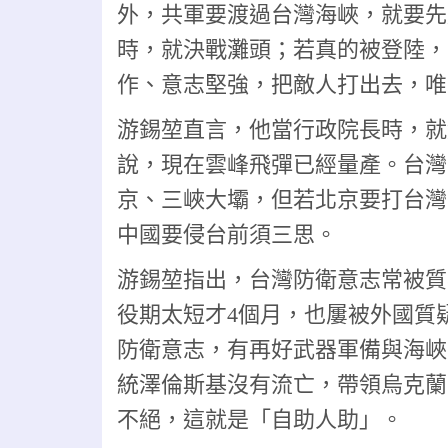
外，共軍要渡過台灣海峽，就要先
時，就決戰灘頭；若真的被登陸，
作、意志堅強，把敵人打出去，唯
游錫堃直言，他當行政院長時，就
說，現在雲峰飛彈已經量產。台灣
京、三峽大壩，但若北京要打台灣
中國要侵台前須三思。
游錫堃指出，台灣防衛意志常被質
役期太短才4個月，也屢被外國質
防衛意志，有再好武器軍備與海峽
統澤倫斯基沒有流亡，帶領烏克蘭
不絕，這就是「自助人助」。