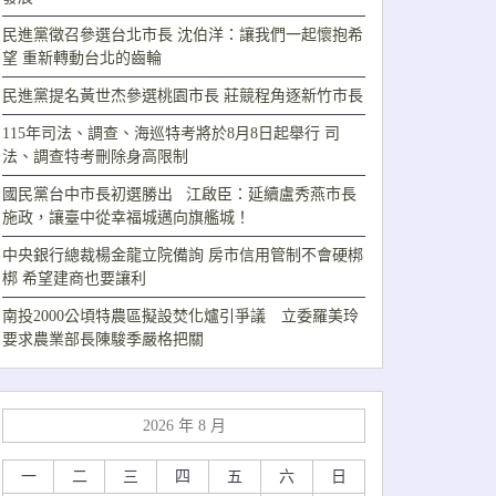
民進黨徵召參選台北市長 沈伯洋：讓我們一起懷抱希
望 重新轉動台北的齒輪
民進黨提名黃世杰參選桃園市長 莊競程角逐新竹市長
115年司法、調查、海巡特考將於8月8日起舉行 司
法、調查特考刪除身高限制
國民黨台中市長初選勝出 江啟臣：延續盧秀燕市長
施政，讓臺中從幸福城邁向旗艦城！
中央銀行總裁楊金龍立院備詢 房市信用管制不會硬梆
梆 希望建商也要讓利
南投2000公頃特農區擬設焚化爐引爭議 立委羅美玲
要求農業部長陳駿季嚴格把關
2026 年 8 月
一
二
三
四
五
六
日