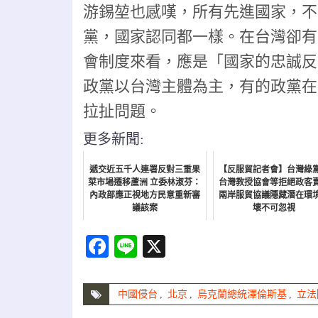
游錫堃也感嘆，所有先進國家，不
黨，國家認同都一樣。在台灣卻有
會制度來看，應是「國家的忠誠反
政黨以台灣主體為主，有的政黨在
拉扯問題。
更多新聞:
遞交近五千人連署反對三重果
【反服貿記者會】台灣綠
菜市場遷移蘆洲 立委林淑芬：
台灣教授協會等拒絕政客
內政部應正視地方民意重新審
兩岸服貿協議隱藏潛在環
議該案
壞不可忽視
NEWS
政經
Facebook
Line
X
中國侵台
,
北京
,
烏克蘭總統澤倫斯基
,
立法