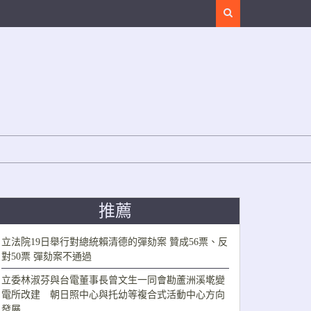
Search
推薦
立法院19日舉行對總統賴清德的彈劾案 贊成56票、反
對50票 彈劾案不通過
立委林淑芬與台電董事長曾文生一同會勘蘆洲溪墘變
電所改建 朝日照中心與托幼等複合式活動中心方向
發展