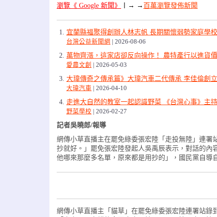
瀏覽《 Google 新聞》
〡
→ →
百萬瀏覽發佈新聞
宜蘭縣福聚得創辦人林志帆 長期關懷弱勢家庭學
台灣公益新聞網
2026-08-06
萬物齊漲，這家店卻反向操作！ 農特產行以進貨價
愛農文創
2026-05-03
大瑋傳奇之傳承篇》大瑋汽車二代傳承 李佳倫創立
大瑋汽車
2026-04-10
走進大自然的教室一起認識野菜 《台灣心事》主
野菜學校
2026-02-27
記者吳曉郎/報導
網傳小草直播主在罷免綠委張宏陸「走投無陸」連署
抄就好。」罷免張宏陸發起人吳禹辰表示，對話的內
他哪來那麼多名單，原來都是用抄的」，國民黨自導
網傳小草直播主「貓草」在罷免綠委張宏陸連署站錄到