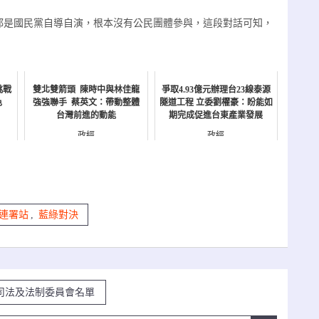
都是國民黨自導自演，根本沒有公民團體參與，這段對話可知，
挑戰
雙北雙箭頭 陳時中與林佳龍
爭取4.93億元辦理台23線泰源
色
強強聯手 蔡英文：帶動整體
隧道工程 立委劉櫂豪：盼能如
台灣前進的動能
期完成促進台東產業發展
政經
政經
連署站
,
藍綠對決
司法及法制委員會名單