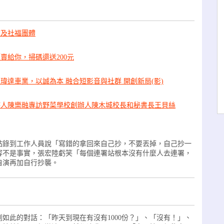
校及社福團體
賣給你，掃碼還送200元
瑋達車業，以誠為本 融合短影音與社群 開創新局(影)
持人陳樂融專訪野菜學校創辦人陳木城校長和秘書長王貝絲
站錄到工作人員說「寫錯的拿回來自己抄，不要丟掉，自己抄一
容不是事實，張宏陸虧笑「每個連署站根本沒有什麼人去連署，
自演再加自行抄襲。
如此的對話：「昨天到現在有沒有1000份？」、「沒有！」、