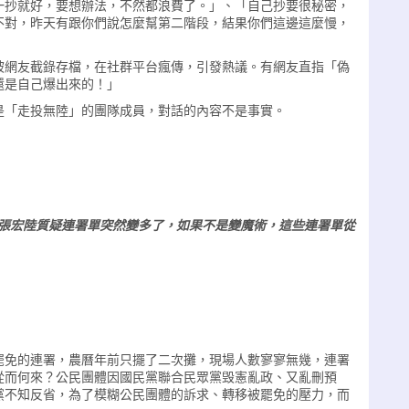
一抄就好，要想辦法，不然都浪費了。」、「自己抄要很秘密，
不對，昨天有跟你們說怎麼幫第二階段，結果你們這邊這麼慢，
被網友截錄存檔，在社群平台瘋傳，引發熱議。有網友直指「偽
還是自己爆出來的！」
是「走投無陸」的團隊成員，對話的內容不是事實。
張宏陸質疑連署單突然變多了，如果不是變魔術，這些連署單從
罷免的連署，農曆年前只擺了二次攤，現場人數寥寥無幾，連署
從而何來？公民團體因國民黨聯合民眾黨毁憲亂政、又亂刪預
黨不知反省，為了模糊公民團體的訴求、轉移被罷免的壓力，而