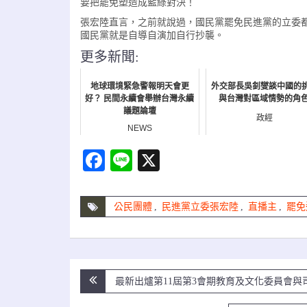
要把罷免塑造成藍綠對決！
張宏陸直言，之前就說過，國民黨罷免民進黨的立委
國民黨就是自導自演加自行抄襲。
更多新聞:
地球環境緊急警報明天會更
外交部長吳釗燮談中國的
好？ 民間永續會舉辦台灣永續
與台灣對區域情勢的角
議題論壇
政經
NEWS
Facebook
Line
X
公民團體
,
民進黨立委張宏陸
,
直播主
,
罷免
文
最新出爐第11屆第3會期教育及文化委員會與
章