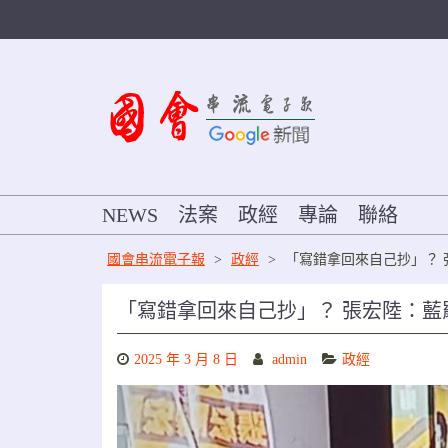
Skip
to
content
NEWS
法案
政經
專論
聯絡
國會串流電子報
>
政經
>
「寫錯拿回來自己抄」？
「寫錯拿回來自己抄」？ 張宏陸：藍
2025 年 3 月 8 日
admin
政經