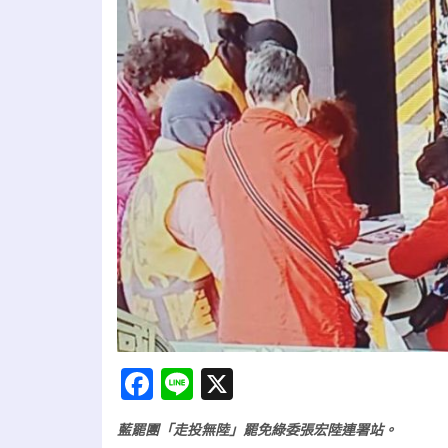
Facebook
Line
X
藍罷團「走投無陸」罷免綠委張宏陸連署站。