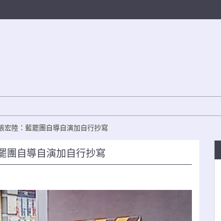
 張宏陸：藍罷團自導自演加自行抄寫
罷團自導自演加自行抄寫