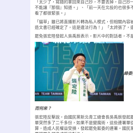
「太少了，寫錯的拿回來自己抄，不要丟掉，自己抄
不能讓『那個』知道。」、「前一天在北投的也很多
看了都很緊張。」
「貓草」雖已將直播影片轉為私人模式，但相關內容
造文書已經確定了，這是違法行為！」「太誇張了，
罷免張宏陸發起人吳禹辰表示，影片中的對話者，不
綠委
而何來？
張宏陸反擊說，由國民黨新北青工總會長吳禹辰發起
單突然多了二千多份，如果不是變魔術，這些連署單
算，造成人民權益受損，發起罷免藍委的連署。國民