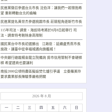
民進黨徵召參選台北市長 沈伯洋：讓我們一起懷抱希
望 重新轉動台北的齒輪
民進黨提名黃世杰參選桃園市長 莊競程角逐新竹市長
115年司法、調查、海巡特考將於8月8日起舉行 司
法、調查特考刪除身高限制
國民黨台中市長初選勝出 江啟臣：延續盧秀燕市長
施政，讓臺中從幸福城邁向旗艦城！
中央銀行總裁楊金龍立院備詢 房市信用管制不會硬梆
梆 希望建商也要讓利
南投2000公頃特農區擬設焚化爐引爭議 立委羅美玲
要求農業部長陳駿季嚴格把關
2026 年 8 月
一
二
三
四
五
六
日