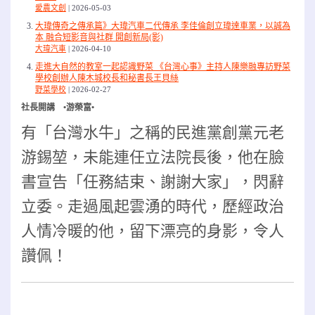
愛農文創
2026-05-03
大瑋傳奇之傳承篇》大瑋汽車二代傳承 李佳倫創立瑋達車業，以誠為
本 融合短影音與社群 開創新局(影)
大瑋汽車
2026-04-10
走進大自然的教室一起認識野菜 《台灣心事》主持人陳樂融專訪野菜
學校創辦人陳木城校長和秘書長王貝絲
野菜學校
2026-02-27
社長開講 •游榮富•
有「台灣水牛」之稱的民進黨創黨元老
游錫堃，未能連任立法院長後，他在臉
書宣告「任務結束、謝謝大家」，閃辭
立委。走過風起雲湧的時代，歷經政治
人情冷暖的他，留下漂亮的身影，令人
讚佩！