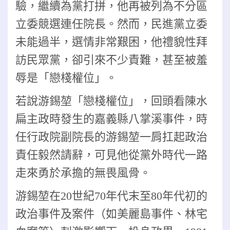
驗，繼續為黨打拼，他再被列為不分區
立委競選連任院長。然而，民進黨立委
未能過半，選情非常艱困，他禮貌性拜
訪民眾黨，卻引來不少責難，甚至被羞
辱是「戀棧權位」。
若說游錫堃「戀棧權位」，回頭看陳水
扁主政時發生的嘉義縣八掌溪事件，
時
任行政院副院長的游錫堃一肩扛起政治
責任毅然請辭，可見他從黨外時代一路
走來勇於承擔的無畏風骨。
游錫堃在20世紀70年代末至80年代初的
政治事件及案件（如美麗島事件、林宅