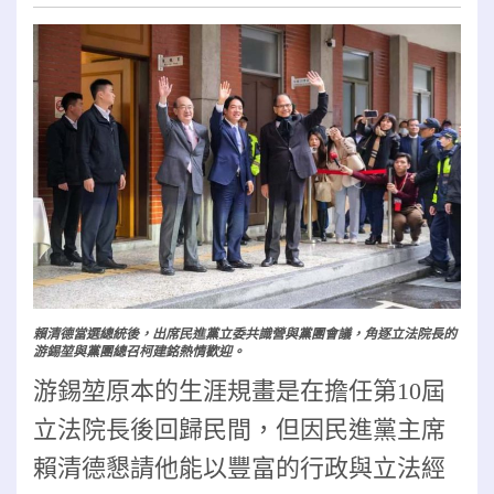
賴清德當選總統後，出席民進黨立委共識營與黨團會議，角逐立法院長的
游錫堃與黨團總召柯建銘熱情歡迎。
游錫堃原本的生涯規畫是在擔任第10屆
立法院長後回歸民間，但因民進黨主席
賴清德懇請他能以豐富的行政與立法經