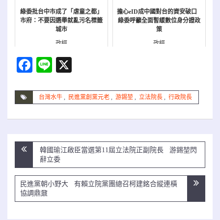
綠委批台中市成了「虐童之都」
擔心eID成中國對台的資安破口
市府：不要因選舉就亂污名標籤
綠委呼籲全面暫緩數位身分證政
城市
策
政經
政經
Facebook
Line
X
台灣水牛
,
民進黨創黨元老
,
游錫堃
,
立法院長
,
行政院長
文
韓國瑜江啟臣當選第11屆立法院正副院長 游錫堃閃
章
辭立委
導
覽
民進黨朝小野大 有賴立院黨團總召柯建銘合縱連橫
協調鼎鼐