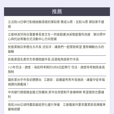
推薦
立法院19日舉行對總統賴清德的彈劾案 贊成56票、反對50票 彈劾案不通
過
立委林淑芬與台電董事長曾文生一同會勘蘆洲溪墘變電所改建 朝日照中
心與托幼等複合式活動中心方向發展
民進黨徵召參選台北市長 沈伯洋：讓我們一起懷抱希望 重新轉動台北的
齒輪
民進黨提名黃世杰參選桃園市長 莊競程角逐新竹市長
115年司法、調查、海巡特考將於8月8日起舉行 司法、調查特考刪除身高
限制
國民黨台中市長初選勝出 江啟臣：延續盧秀燕市長施政，讓臺中從幸福
城邁向旗艦城！
中央銀行總裁楊金龍立院備詢 房市信用管制不會硬梆梆 希望建商也要讓
利
南投2000公頃特農區擬設焚化爐引爭議 立委羅美玲要求農業部長陳駿季
嚴格把關