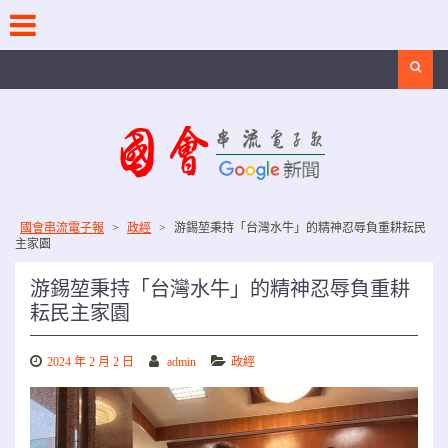
Skip
to
content
Search
國會串流電子報
>
政經
>
游錫堃秉持「台灣水牛」的精神忍辱負重耕耘民
主家園
游錫堃秉持「台灣水牛」的精神忍辱負重耕
耘民主家園
2024 年 2 月 2 日
admin
政經