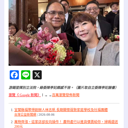
Facebook
Line
X
游錫堃揮別立法院，綠委陳亭妃頗感不捨。（圖片取自立委陳亭妃臉書）
瀏覽《 Google 新聞》
〡
→ →
百萬瀏覽發佈新聞
宜蘭縣福聚得創辦人林志帆 長期關懷弱勢家庭學校及社福團體
台灣公益新聞網
2026-08-06
萬物齊漲，這家店卻反向操作！ 農特產行以進貨價賣給你，掃碼還送
200元