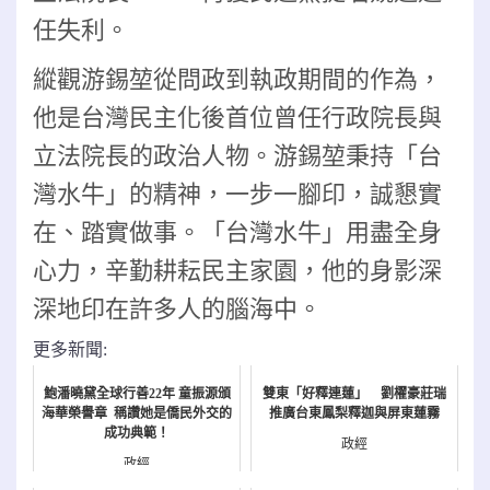
任失利。
縱觀游錫堃從問政到執政期間的作為，
他
是台灣民主化後首位曾任行政院長與
立法院長的政治人物。
游錫堃秉持「台
灣水牛」的精神，一步一腳印，誠懇實
在、踏實做事。「台灣水牛」用盡全身
心力，辛勤耕耘民主家園，他的身影深
深地印在許多人的腦海中。
更多新聞:
鮑潘曉黛全球行善22年 童振源頒
雙東「好釋連蓮」 劉櫂豪莊瑞
海華榮譽章 稱讚她是僑民外交的
推廣台東鳳梨釋迦與屏東蓮霧
成功典範！
政經
政經