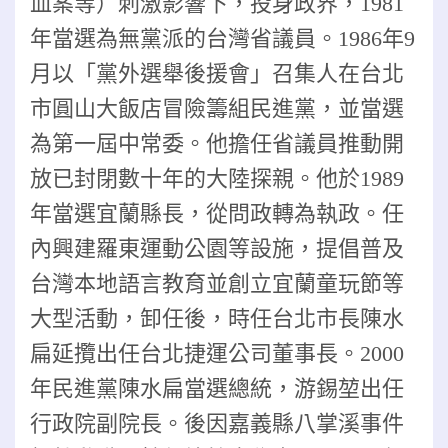
血案等）刺激影響下，投身政界，1981
年當選為無黨派的台灣省議員。1986年9
月以「黨外選舉後援會」召集人在台北
市圓山大飯店冒險籌組民進黨，並當選
為第一屆中常委。他擔任省議員推動開
放已封閉數十年的大陸探親。他於1989
年當選宜蘭縣長，從問政轉為執政。任
內興建羅東運動公園等設施，提倡普及
台灣本地語言教育並創立宜蘭童玩節等
大型活動，卸任後，時任台北市長陳水
扁延攬出任台北捷運公司董事長。2000
年民進黨陳水扁當選總統，游錫堃出任
行政院副院長。後因嘉義縣八掌溪事件