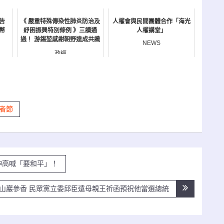
告
《 嚴重特殊傳染性肺炎防治及
人權會與民間團體合作「海光
幣
紓困振興特別條例 》三讀通
人權講堂」
過！ 游錫堃感謝朝野達成共識
NEWS
政經
者節
神高喊「要和平」！
山巖參香 民眾黨立委邱臣遠母親王祈函預祝他當選總統