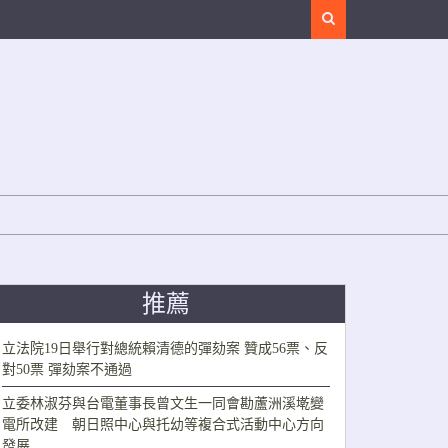
Search
推薦
立法院19日舉行對總統賴清德的彈劾案 贊成56票、反
對50票 彈劾案不通過
立委林淑芬與台電董事長曾文生一同會勘蘆洲溪墘變
電所改建 朝日照中心與托幼等複合式活動中心方向
發展