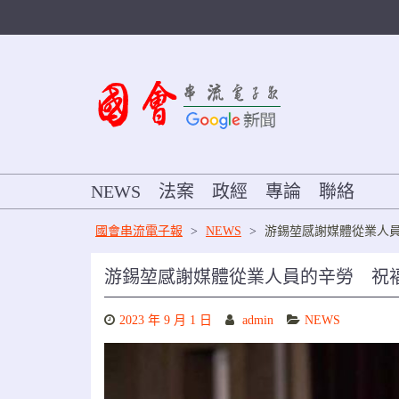
Skip
to
content
NEWS
法案
政經
專論
聯絡
國會串流電子報
>
NEWS
>
游錫堃感謝媒體從業人
游錫堃感謝媒體從業人員的辛勞 祝
2023 年 9 月 1 日
admin
NEWS