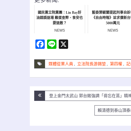
國民黨立院黨團：Lin Bay好
藍委葉毓蘭提起刑事自訴
油錯誤退場 雞蛋查弊、食安也
《自由時報》並求償新台
要退散？
5000萬元
NEWS
NEWS
Facebook
Line
X
媒體從業人員
,
立法院長游錫堃
,
第四權
,
記
文
登上金門太武山 郭台銘強調「毋忘在莒」精
章
賴清德到泰山頂泰
導
覽