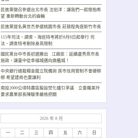
民進黨徵召參選台北市長 沈伯洋：讓我們一起懷抱希
望 重新轉動台北的齒輪
民進黨提名黃世杰參選桃園市長 莊競程角逐新竹市長
115年司法、調查、海巡特考將於8月8日起舉行 司
法、調查特考刪除身高限制
國民黨台中市長初選勝出 江啟臣：延續盧秀燕市長
施政，讓臺中從幸福城邁向旗艦城！
中央銀行總裁楊金龍立院備詢 房市信用管制不會硬梆
梆 希望建商也要讓利
南投2000公頃特農區擬設焚化爐引爭議 立委羅美玲
要求農業部長陳駿季嚴格把關
2026 年 8 月
一
二
三
四
五
六
日