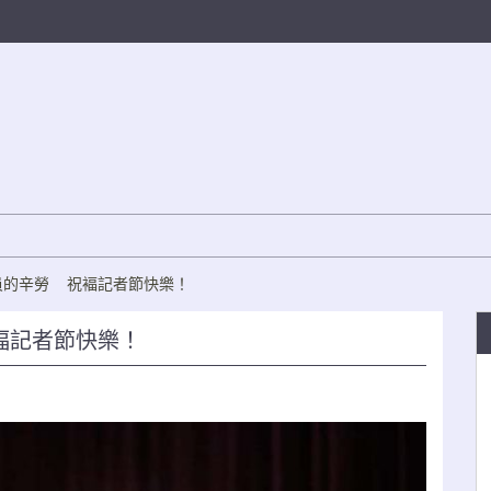
員的辛勞 祝褔記者節快樂！
褔記者節快樂！