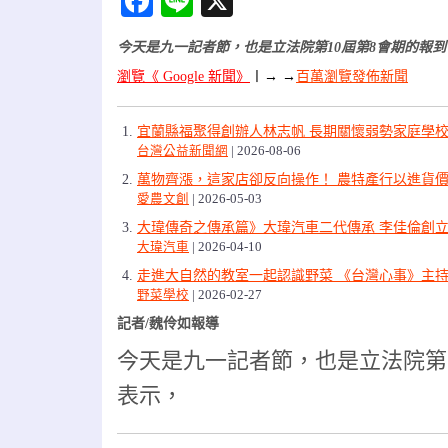
Facebook
Line
X
今天是九一記者節，也是立法院第10屆第8會期的報
瀏覽《 Google 新聞》
〡
→ →
百萬瀏覽發佈新聞
宜蘭縣福聚得創辦人林志帆 長期關懷弱勢家庭學
台灣公益新聞網
2026-08-06
萬物齊漲，這家店卻反向操作！ 農特產行以進貨價
愛農文創
2026-05-03
大瑋傳奇之傳承篇》大瑋汽車二代傳承 李佳倫創立
大瑋汽車
2026-04-10
走進大自然的教室一起認識野菜 《台灣心事》主
野菜學校
2026-02-27
記者/魏伶如報導
今天是九一記者節，也是立法院第
表示，