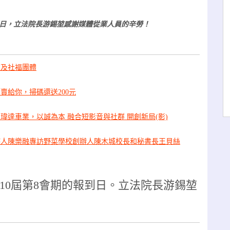
到日，立法院長游錫堃感謝媒體從業人員的辛勞！
校及社福團體
賣給你，掃碼還送200元
瑋達車業，以誠為本 融合短影音與社群 開創新局(影)
持人陳樂融專訪野菜學校創辦人陳木城校長和秘書長王貝絲
10屆第8會期的報到日。立法院長游錫堃