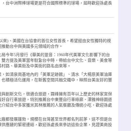
」，台中洲際棒球場更是符合國際標準的球場，屆時歡迎孫處長
以來)、美國在台協會的首位女性首長，希望經由女性獨特的視
同推動台中與美國多元領域的合作。
局今年5月發行《華美的跫音：1960年代美軍文化影響下的台
。雙方提及美軍當年駐紮台中時，帶給台中文化、音樂、美食等
美村路、華美街及中美街的路名由來等。
產，如清泉崗基地內的「美軍足跡館」、清水「大楊原美軍油庫
，也積極活化運用，在新舊空間共融交織中，映照台美友好的豐
統與創新文化，很適合旅遊，霧峰擁有百年以上歷史的林家宮保
喜好自行車旅遊，特別推薦台中東豐自行車綠廊、潭雅神綠園道
也介紹台中多家獲米其林推薦的人氣餐廳及傳統小吃，歡迎孫處
大廠都發展蓬勃，規模在台灣甚至世界都名列前茅，這不但是台
球供應鏈的緊密連結，歡迎孫處長來參訪這些企業，見證美商投