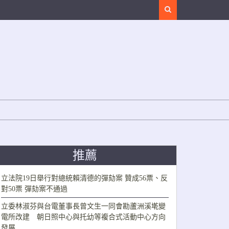
Search
推薦
立法院19日舉行對總統賴清德的彈劾案 贊成56票、反
對50票 彈劾案不通過
立委林淑芬與台電董事長曾文生一同會勘蘆洲溪墘變
電所改建 朝日照中心與托幼等複合式活動中心方向
發展