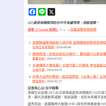
Facebook
Line
X
AIT處長孫曉雅拜訪台中市長盧秀燕，相談甚歡。
瀏覽《 Google 新聞》
〡
→ →
百萬瀏覽發佈新聞
宜蘭縣福聚得創辦人林志帆 長期關懷弱勢家庭學
台灣公益新聞網
2026-08-06
萬物齊漲，這家店卻反向操作！ 農特產行以進貨價
愛農文創
2026-05-03
大瑋傳奇之傳承篇》大瑋汽車二代傳承 李佳倫創立
大瑋汽車
2026-04-10
走進大自然的教室一起認識野菜 《台灣心事》主
野菜學校
2026-02-27
記者吳心云/台中報導
美國在台協會(AIT)台北辦事處處長孫曉雅於(14
濟、觀光及運動等議題，相談甚歡，並盼未來攜手促
盧秀燕說，美國職棒大聯盟(WBC)與世界棒壘總會(W