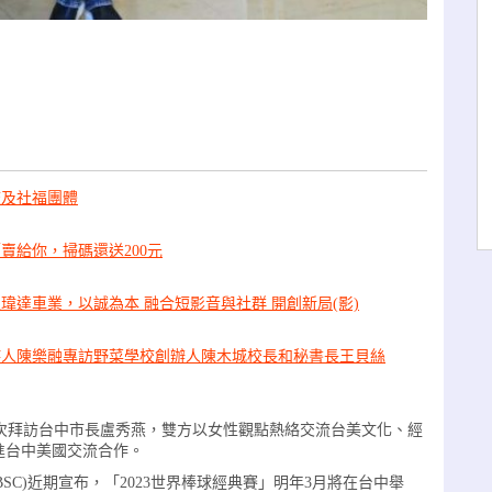
校及社福團體
賣給你，掃碼還送200元
瑋達車業，以誠為本 融合短影音與社群 開創新局(影)
持人陳樂融專訪野菜學校創辦人陳木城校長和秘書長王貝絲
)日首次拜訪台中市長盧秀燕，雙方以女性觀點熱絡交流台美文化、經
進台中美國交流合作。
BSC)近期宣布，「2023世界棒球經典賽」明年3月將在台中舉