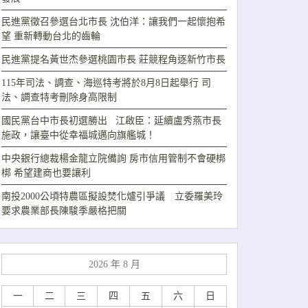
民進黨徵召參選台北市長 沈伯洋：讓我們一起懷抱希
望 重新轉動台北的齒輪
民進黨提名黃世杰參選桃園市長 莊競程角逐新竹市長
115年司法、調查、海巡特考將於8月8日起舉行 司
法、調查特考刪除身高限制
國民黨台中市長初選勝出 江啟臣：延續盧秀燕市長
施政，讓臺中從幸福城邁向旗艦城！
中央銀行總裁楊金龍立院備詢 房市信用管制不會硬梆
梆 希望建商也要讓利
南投2000公頃特農區擬設焚化爐引爭議 立委羅美玲
要求農業部長陳駿季嚴格把關
2026 年 8 月
一
二
三
四
五
六
日