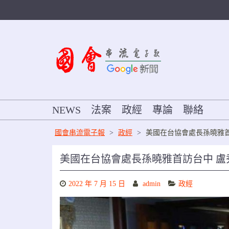
Skip
to
content
NEWS
法案
政經
專論
聯絡
國會串流電子報
>
政經
>
美國在台協會處長孫曉雅
美國在台協會處長孫曉雅首訪台中 
2022 年 7 月 15 日
admin
政經