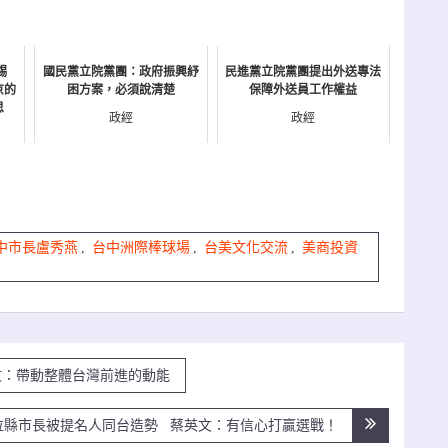
錫
國民黨立院黨團：政府振興紓
民進黨立院黨團提出外送專法
京的
困方案，必須說清楚
保障外送員工作權益
思
政經
政經
中市長盧秀燕
,
台中洲際棒球場
,
台美文化交流
,
美商投資
文：帶動整體台灣前進的動能
18位縣市長被提名人同台造勢 蔡英文：有信心打贏選戰！