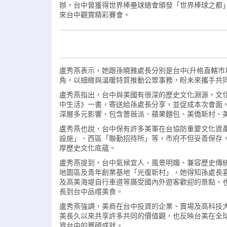
辦，台中曾獲得世界棒壘球總會頒發「世界棒球之都
來台中觀賞精彩賽會。
盧秀燕表示，她跟孫曉雅處長分別是台中(升格直轄市
角，以細緻與溫暖特質推動公眾事務，盼未來攜手共
盧秀燕指出，台中與美國有很深的歷史文化淵源，文化
中生活》一書，寄送給孫處長分享，並促成本次會面
深層多元影響，包含薔薇派、蘋果麵包、美僑新村、
盧秀燕也說，台中保有許多美軍在台協防重要文化資
設施」、西區「聯勤招待所」等，市府不但妥善保存
厚歷史文化底蘊。
盧秀燕提到，台中氣候宜人、風景明媚、兼容歷史傳
地園區及青年創業基地「光復新村」，她得知孫處長
及高美海堤自行車道等廣受國內外遊客歡迎的景點，
長到台中品嚐美食。
盧秀燕強調，美商在台中投資的企業、賣場及高科技
美長久以來共享許多共同的價值觀，也反映台美在全
資台中的豐碩成就。