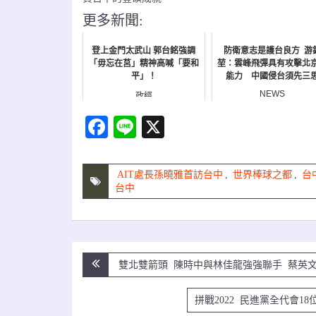
更多新聞:
登上金門太武山 郭台銘強調
防衛意志是護台良方 游
「毋忘在莒」精神高喊「要和
堃：雲峰飛彈具有攻擊北
平」！
能力 中國侵台須先三
NEWS
政經
Facebook
Line
X
AIT處長孫曉雅首訪台中
,
世界棒球之都
,
台
台中
文
雙北雙箭頭 陳時中與林佳龍強強聯手 蔡英
章
拼戰2022 民進黨全代會
導