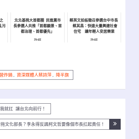
之
北北基桃大首都圈 民進黨市
蔡英文拍板徵召參選台中市長
亂污
長參選人共推「首都願景、首
蔡其昌：快速大量興建社會
都治理、首都優先」
住宅 讓年輕人安居樂業
政經
政經
營炸鍋
,
資深媒體人蔡詩萍
,
降半旗
我就扛 讓台北向前行！
牽拖文化部長？李永得反諷柯文哲要像個市長扛起責任！