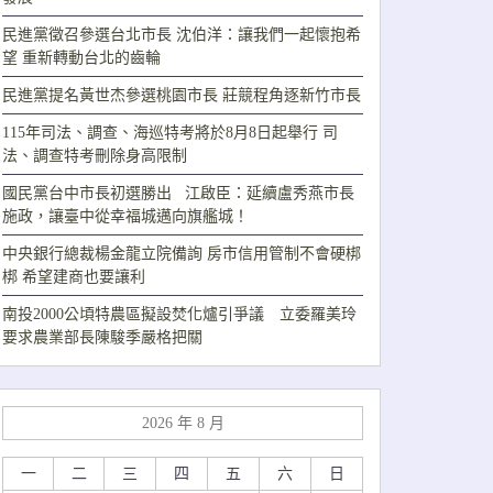
民進黨徵召參選台北市長 沈伯洋：讓我們一起懷抱希
望 重新轉動台北的齒輪
民進黨提名黃世杰參選桃園市長 莊競程角逐新竹市長
115年司法、調查、海巡特考將於8月8日起舉行 司
法、調查特考刪除身高限制
國民黨台中市長初選勝出 江啟臣：延續盧秀燕市長
施政，讓臺中從幸福城邁向旗艦城！
中央銀行總裁楊金龍立院備詢 房市信用管制不會硬梆
梆 希望建商也要讓利
南投2000公頃特農區擬設焚化爐引爭議 立委羅美玲
要求農業部長陳駿季嚴格把關
2026 年 8 月
一
二
三
四
五
六
日