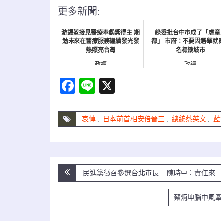
更多新聞:
游錫堃接見醫療奉獻獎得主 期
綠委批台中市成了「虐童
勉未來在醫療服務繼續發光發
都」 市府：不要因選舉就
熱照亮台灣
名標籤城市
政經
政經
Facebook
Line
X
哀悼
,
日本前首相安倍晉三
,
總統蔡英文
,
藍
文
民進黨徵召參選台北市長 陳時中：責任來 
章
蔡炳坤腦中風
導
覽