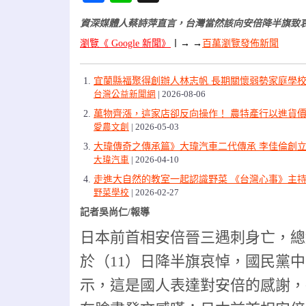
資深媒體人蔡詩萍直言，台灣當然該向安倍降半旗致哀
瀏覽《 Google 新聞》
〡
→ →
百萬瀏覽發佈新聞
宜蘭縣福聚得創辦人林志帆 長期關懷弱勢家庭學
台灣公益新聞網
2026-08-06
萬物齊漲，這家店卻反向操作！ 農特產行以進貨價
愛農文創
2026-05-03
大瑋傳奇之傳承篇》大瑋汽車二代傳承 李佳倫創立
大瑋汽車
2026-04-10
走進大自然的教室一起認識野菜 《台灣心事》主
野菜學校
2026-02-27
記者吳尚仁/報導
日本前首相安倍晉三遇刺身亡，總
於（11）日降半旗哀悼，國民黨
示，這是國人表達對安倍的感謝，