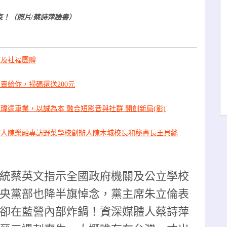
！（照片/蔡詩萍臉書）
校及社福團體
賣給你，掃碼還送200元
瑋達車業，以誠為本 融合短影音與社群 開創新局(影)
持人陳樂融專訪野菜學校創辦人陳木城校長和秘書長王貝絲
統蔡英文指示全國政府機關及公立學校
中央黨部也降半旗悼念，黨主席朱立倫表
卻在藍營內部炸鍋！資深媒體人蔡詩萍