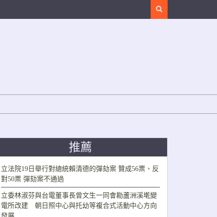
Search
推薦
立法院19日舉行對總統賴清德的彈劾案 贊成56票、反
對50票 彈劾案不通過
立委林淑芬與台電董事長曾文生一同會勘蘆洲溪墘變
電所改建 朝日照中心與托幼等複合式活動中心方向
發展