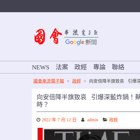
Skip
to
content
NEWS
法案
政經
專論
聯絡
國會串流電子報
>
政經
>
向安倍降半旗致哀 引爆
向安倍降半旗致哀 引爆深藍炸鍋！
時？
2022 年 7 月 12 日
admin
政經