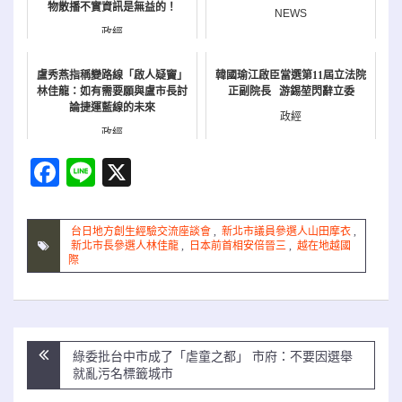
物散播不實資訊是無益的！
NEWS
政經
盧秀燕指稱變路線「啟人疑竇」
韓國瑜江啟臣當選第11屆立法院
林佳龍：如有需要願與盧市長討
正副院長 游錫堃閃辭立委
論捷運藍線的未來
政經
政經
Facebook
Line
X
台日地方創生經驗交流座談會
,
新北市議員參選人山田摩衣
,
新北市長參選人林佳龍
,
日本前首相安倍晉三
,
越在地越國
際
文
綠委批台中市成了「虐童之都」 市府：不要因選舉
章
就亂污名標籤城市
導