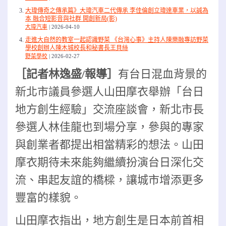
大瑋傳奇之傳承篇》大瑋汽車二代傳承 李佳倫創立瑋達車業，以誠為
本 融合短影音與社群 開創新局(影)
大瑋汽車
2026-04-10
走進大自然的教室一起認識野菜 《台灣心事》主持人陳樂融專訪野菜
學校創辦人陳木城校長和秘書長王貝絲
野菜學校
2026-02-27
［記者林逸盛/報導］
有台日混血背景的
新北市議員參選人山田摩衣舉辦「台日
地方創生經驗」交流座談會，新北市長
參選人林佳龍也到場分享，參與的專家
與創業者都提出相當精彩的想法。山田
摩衣期待未來能夠繼續扮演台日深化交
流、串起友誼的橋樑，讓城市增添更多
豐富的樣貌。
山田摩衣指出，地方創生是日本前首相