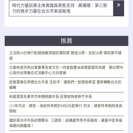
覽
時代力量前黨主席黃國昌表態支持 黃珊珊：第三勢
力的進步力量在台北市漸成板塊
推薦
立法院19日舉行對總統賴清德的彈劾案 贊成56票、反對50票 彈劾案不通
過
立委林淑芬與台電董事長曾文生一同會勘蘆洲溪墘變電所改建 朝日照中
心與托幼等複合式活動中心方向發展
民進黨徵召參選台北市長 沈伯洋：讓我們一起懷抱希望 重新轉動台北的
齒輪
民進黨提名黃世杰參選桃園市長 莊競程角逐新竹市長
115年司法、調查、海巡特考將於8月8日起舉行 司法、調查特考刪除身高
限制
國民黨台中市長初選勝出 江啟臣：延續盧秀燕市長施政，讓臺中從幸福
城邁向旗艦城！