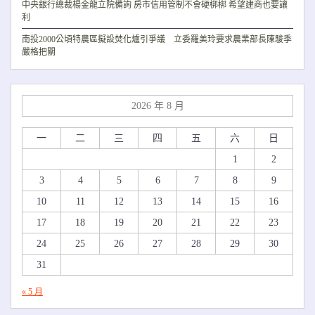
中央銀行總裁楊金龍立院備詢 房市信用管制不會硬梆梆 希望建商也要讓
利
南投2000公頃特農區擬設焚化爐引爭議 立委羅美玲要求農業部長陳駿季
嚴格把關
2026 年 8 月
一
二
三
四
五
六
日
1
2
3
4
5
6
7
8
9
10
11
12
13
14
15
16
17
18
19
20
21
22
23
24
25
26
27
28
29
30
31
« 5 月