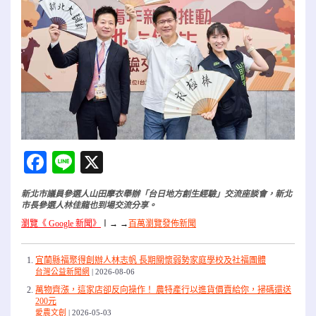
Facebook
Line
X
新北市議員參選人山田摩衣舉辦「台日地方創生經驗」交流座談會，新北
市長參選人林佳龍也到場交流分享。
瀏覽《 Google 新聞》
〡
→ →
百萬瀏覽發佈新聞
宜蘭縣福聚得創辦人林志帆 長期關懷弱勢家庭學校及社福團體
台灣公益新聞網
2026-08-06
萬物齊漲，這家店卻反向操作！ 農特產行以進貨價賣給你，掃碼還送
200元
愛農文創
2026-05-03