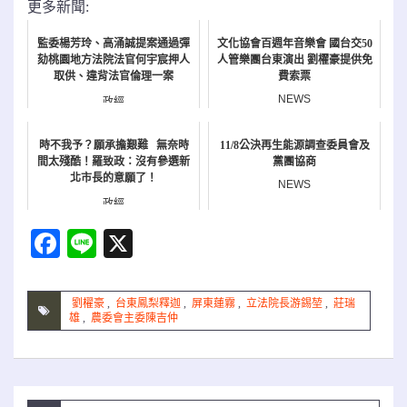
更多新聞:
監委楊芳玲、高涌誠提案通過彈
文化協會百週年音樂會 國台交50
劾桃園地方法院法官何宇宸押人
人管樂團台東演出 劉櫂豪提供免
取供、違背法官倫理一案
費索票
NEWS
政經
時不我予？願承擔艱難 無奈時
11/8公決再生能源調查委員會及
間太殘酷！羅致政：沒有參選新
黨團協商
北市長的意願了！
NEWS
政經
Facebook
Line
X
劉櫂豪
,
台東鳳梨釋迦
,
屏東蓮霧
,
立法院長游錫堃
,
莊瑞
雄
,
農委會主委陳吉仲