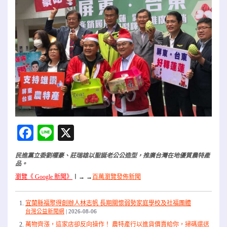
Facebook
Line
X
民進黨立委劉櫂豪、莊瑞雄以聖誕老公公造型，推廣台灣在地優質農特產
品。
瀏覽《 Google 新聞》
〡
→ →
百萬瀏覽發佈新聞
宜蘭縣福聚得創辦人林志帆 長期關懷弱勢家庭學校及社福團體
台灣公益新聞網
2026-08-06
萬物齊漲，這家店卻反向操作！ 農特產行以進貨價賣給你，掃碼還送