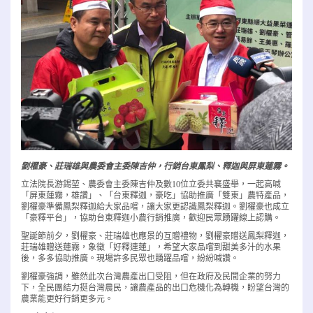
劉櫂豪、莊瑞雄與農委會主委陳吉仲，行銷台東鳳梨、釋迦與屏東蓮霧。
立法院長游錫堃、農委會主委陳吉仲及數10位立委共襄盛舉，一起高喊
「屏東蓮霧，雄讚」、「台東釋迦，豪吃」協助推廣「雙東」農特產品，
劉櫂豪準備鳳梨釋迦給大家品嚐，讓大家更認識鳳梨釋迦。劉櫂豪也成立
「豪釋平台」，協助台東釋迦小農行銷推廣，歡迎民眾踴躍線上認購。
聖誕節前夕，劉櫂豪、莊瑞雄也應景的互贈禮物，劉櫂豪贈送鳳梨釋迦，
莊瑞雄贈送蓮霧，象徵「好釋連蓮」，希望大家品嚐到甜美多汁的水果
後，多多協助推廣。現場許多民眾也踴躍品嚐，紛紛喊讚。
劉櫂豪強調，雖然此次台灣農產出口受阻，但在政府及民間企業的努力
下，全民團結力挺台灣農民，讓農產品的出口危機化為轉機，盼望台灣的
農業能更好行銷更多元。