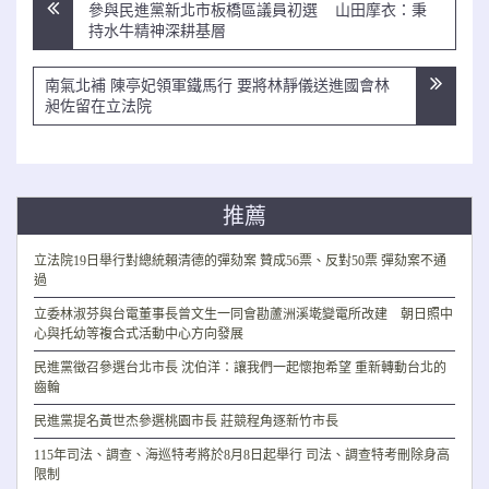
文
參與民進黨新北市板橋區議員初選 山田摩衣：秉
章
持水牛精神深耕基層
導
覽
南氣北補 陳亭妃領軍鐵馬行 要將林靜儀送進國會林
昶佐留在立法院
推薦
立法院19日舉行對總統賴清德的彈劾案 贊成56票、反對50票 彈劾案不通
過
立委林淑芬與台電董事長曾文生一同會勘蘆洲溪墘變電所改建 朝日照中
心與托幼等複合式活動中心方向發展
民進黨徵召參選台北市長 沈伯洋：讓我們一起懷抱希望 重新轉動台北的
齒輪
民進黨提名黃世杰參選桃園市長 莊競程角逐新竹市長
115年司法、調查、海巡特考將於8月8日起舉行 司法、調查特考刪除身高
限制