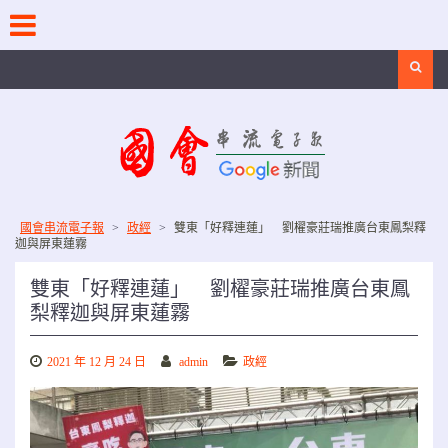
Skip
to
content
Search
國會串流電子報
>
政經
>
雙東「好釋連蓮」 劉櫂豪莊瑞推廣台東鳳梨釋
迦與屏東蓮霧
雙東「好釋連蓮」 劉櫂豪莊瑞推廣台東鳳
梨釋迦與屏東蓮霧
2021 年 12 月 24 日
admin
政經