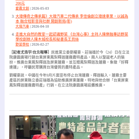
200元
愛農文創
2026-05-03
大瑋傳奇之傳承篇》大瑋汽車二代傳承 李佳倫創立瑋達車業，以誠為
本 融合短影音與社群 開創新局(影)
大瑋汽車
2026-04-10
走進大自然的教室一起認識野菜 《台灣心事》主持人陳樂融專訪野菜
學校創辦人陳木城校長和秘書長王貝絲
野菜學校
2026-02-27
［記者尤浩宇/台北報導］
民進黨立委劉櫂豪、莊瑞雄於今（24）日在立法
院康園廣場行銷台東屏東鳳梨釋迦蓮霧農特產品，兩人以聖誕老人的裝
扮，推廣台東鳳梨釋迦及屏東蓮霧，並互贈鳳梨釋迦及蓮霧，象徵「好釋
連蓮」，呼籲民眾購買台灣優質的農特產品。
劉櫂豪說，中國在今年9月片面宣布停止台灣蓮霧、釋迦輸入，蓮霧主要
產區的屏東縣立委莊瑞雄為協助推廣屏東蓮霧，特地與他合辦「台東屏東
鳳梨釋迦蓮霧農特產」行銷，在立法院康園廣場設攤推廣。