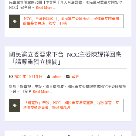
民進黨立院黨團召開【中共黑手介入台灣媒體，國民黨民眾黨立院架空
NCC】記者會。
Read More …
NCC
,
台灣政論節目
,
國民黨立委陳玉珍
,
民進黨立院黨團
幹事長吳思瑤
,
監控
,
盯梢
國民黨立委要求下台 NCC主委陳耀祥回應
「請尊重獨立機關」
2022 年 10 月 5 日
admin
政經
針對「鏡電視」申設、錄音檔風波，國民黨立委舉牌要求NCC主委陳耀祥
下台。 〔記者
Read More …
「鏡電視」申設
,
NCC
,
國民黨立法院黨團
,
程序發言
,
立
法院交通委員會
,
錄音檔風波