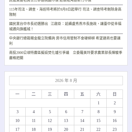
民進黨提名黃世杰參選桃園市長 莊競程角逐新竹市長
115年司法、調查、海巡特考將於8月8日起舉行 司法、調查特考刪除身高
限制
國民黨台中市長初選勝出 江啟臣：延續盧秀燕市長施政，讓臺中從幸福
城邁向旗艦城！
中央銀行總裁楊金龍立院備詢 房市信用管制不會硬梆梆 希望建商也要讓
利
南投2000公頃特農區擬設焚化爐引爭議 立委羅美玲要求農業部長陳駿季
嚴格把關
2026 年 8 月
一
二
三
四
五
六
日
1
2
3
4
5
6
7
8
9
10
11
12
13
14
15
16
17
18
19
20
21
22
23