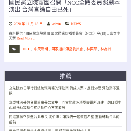
國民黨立院黨團召開「NCC全體委員照劇本
演出 台灣言論自由已死」
2020 年 11 月 18 日
admin
NEWS
資料提供 / 國民黨立院黨團 國家通訊傳播委員會（NCC）今(18)日審查中
天新
Read More …
NCC
,
中天新聞
,
國家通訊傳播委員會
,
林奕華
,
林為洲
推薦
立法院19日舉行對總統賴清德的彈劾案 贊成56票、反對50票 彈劾案不通
過
立委林淑芬與台電董事長曾文生一同會勘蘆洲溪墘變電所改建 朝日照中
心與托幼等複合式活動中心方向發展
民進黨徵召參選台北市長 沈伯洋：讓我們一起懷抱希望 重新轉動台北的
齒輪