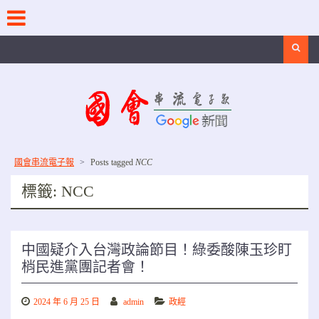
Skip
to
content
Search
國會串流電子報
>
Posts tagged
NCC
標籤:
NCC
中國疑介入台灣政論節目！綠委酸陳玉珍盯
梢民進黨團記者會！
2024 年 6 月 25 日
admin
政經