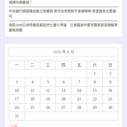
城邁向旗艦城！
中央銀行總裁楊金龍立院備詢 房市信用管制不會硬梆梆 希望建商也要讓
利
南投2000公頃特農區擬設焚化爐引爭議 立委羅美玲要求農業部長陳駿季
嚴格把關
2026 年 8 月
一
二
三
四
五
六
日
1
2
3
4
5
6
7
8
9
10
11
12
13
14
15
16
17
18
19
20
21
22
23
24
25
26
27
28
29
30
31