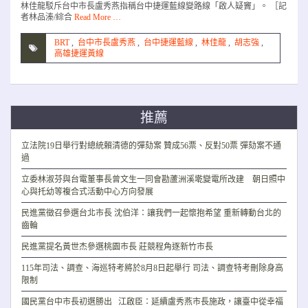
林佳龍駁斥台中市長盧秀燕指稱台中捷運藍線變路線「啟人疑竇」。 ［記
者林品溱/綜合
Read More …
BRT
,
台中市長盧秀燕
,
台中捷運藍線
,
林佳龍
,
胡志強
,
高雄捷運黃線
推薦
立法院19日舉行對總統賴清德的彈劾案 贊成56票、反對50票 彈劾案不通
過
立委林淑芬與台電董事長曾文生一同會勘蘆洲溪墘變電所改建 朝日照中
心與托幼等複合式活動中心方向發展
民進黨徵召參選台北市長 沈伯洋：讓我們一起懷抱希望 重新轉動台北的
齒輪
民進黨提名黃世杰參選桃園市長 莊競程角逐新竹市長
115年司法、調查、海巡特考將於8月8日起舉行 司法、調查特考刪除身高
限制
國民黨台中市長初選勝出 江啟臣：延續盧秀燕市長施政，讓臺中從幸福