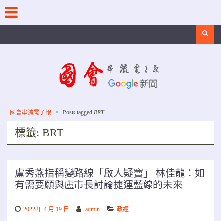
Skip
to
content
Search
國會串流電子報
>
Posts tagged
BRT
標籤:
BRT
盧秀燕指稱變路線「啟人疑竇」 林佳龍：如
有需要願與盧市長討論捷運藍線的未來
2022 年 4 月 19 日
admin
政經