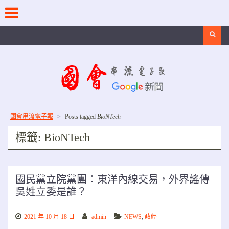
Skip
to
content
Search
國會串流電子報
>
Posts tagged
BioNTech
標籤:
BioNTech
國民黨立院黨團：東洋內線交易，外界謠傳
吳姓立委是誰？
2021 年 10 月 18 日
admin
NEWS
,
政經