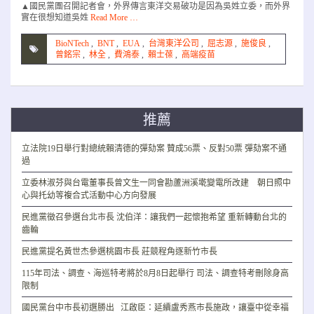
▲國民黨團召開記者會，外界傳言東洋交易破功是因為吳姓立委，而外界
實在很想知道吳姓
Read More …
BioNTech
,
BNT
,
EUA
,
台灣東洋公司
,
屈志源
,
施俊良
,
曾銘宗
,
林全
,
費鴻泰
,
賴士葆
,
高端疫苗
推薦
立法院19日舉行對總統賴清德的彈劾案 贊成56票、反對50票 彈劾案不通
過
立委林淑芬與台電董事長曾文生一同會勘蘆洲溪墘變電所改建 朝日照中
心與托幼等複合式活動中心方向發展
民進黨徵召參選台北市長 沈伯洋：讓我們一起懷抱希望 重新轉動台北的
齒輪
民進黨提名黃世杰參選桃園市長 莊競程角逐新竹市長
115年司法、調查、海巡特考將於8月8日起舉行 司法、調查特考刪除身高
限制
國民黨台中市長初選勝出 江啟臣：延續盧秀燕市長施政，讓臺中從幸福