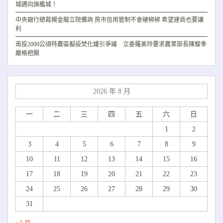
城邁向旗艦城！
中央銀行總裁楊金龍立院備詢 房市信用管制不會硬梆梆 希望建商也要讓
利
南投2000公頃特農區擬設焚化爐引爭議 立委羅美玲要求農業部長陳駿季
嚴格把關
2026 年 8 月
一
二
三
四
五
六
日
1
2
3
4
5
6
7
8
9
10
11
12
13
14
15
16
17
18
19
20
21
22
23
24
25
26
27
28
29
30
31