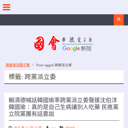
Skip
to
content
Search
國會串流電子報
>
Posts tagged
跨黨派立委
標籤:
跨黨派立委
賴清德喊話韓國瑜率跨黨派立委聲援沈伯洋
韓國瑜：真的是自己生病讓別人吃藥 民進黨
立院黨團有話要說