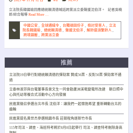
2025 年 11 月 12 日
wu
NEWS
立法院長韓國瑜回應總統賴清德喊話跨黨派立委聲援沈伯洋。 記者吳曉
郎/綜合報導
Read More …
中國公安
,
全球通緝令
,
台獨頑固份子
,
檢討受害人
,
立法
院長韓國瑜
,
總統賴清德
,
聲援沈伯洋
,
解鈴還須繫鈴人
,
跨境鎮壓
,
跨黨派立委
推薦
立法院19日舉行對總統賴清德的彈劾案 贊成56票、反對50票 彈劾案不通
過
立委林淑芬與台電董事長曾文生一同會勘蘆洲溪墘變電所改建 朝日照中
心與托幼等複合式活動中心方向發展
民進黨徵召參選台北市長 沈伯洋：讓我們一起懷抱希望 重新轉動台北的
齒輪
民進黨提名黃世杰參選桃園市長 莊競程角逐新竹市長
115年司法、調查、海巡特考將於8月8日起舉行 司法、調查特考刪除身高