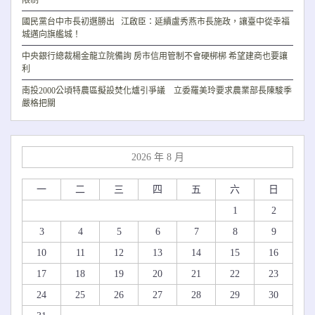
限制
國民黨台中市長初選勝出 江啟臣：延續盧秀燕市長施政，讓臺中從幸福
城邁向旗艦城！
中央銀行總裁楊金龍立院備詢 房市信用管制不會硬梆梆 希望建商也要讓
利
南投2000公頃特農區擬設焚化爐引爭議 立委羅美玲要求農業部長陳駿季
嚴格把關
2026 年 8 月
一
二
三
四
五
六
日
1
2
3
4
5
6
7
8
9
10
11
12
13
14
15
16
17
18
19
20
21
22
23
24
25
26
27
28
29
30