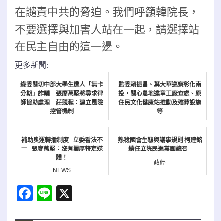
在譴責中共的脅迫。我們呼籲韓院長，
不要選擇與加害人站在一起，請選擇站
在民主自由的這一邊。
更多新聞:
綠委關切中部大學生遭人「無卡
監委賴振昌、葉大華巡察彰化南
分期」詐騙 張廖萬堅將尋求律
投，關心農地違章工廠查處、原
師協助處理 莊競程：建立風險
住民文化健康站推動及殯葬設施
控管機制
等
NEWS
NEWS
補助奧運轉播制度 立委看法不
熟稔國會生態與議事規則 柯建銘
一 張廖萬堅：沒有獨厚特定媒
續任立院民進黨團總召
體！
政經
NEWS
Facebook
Line
X