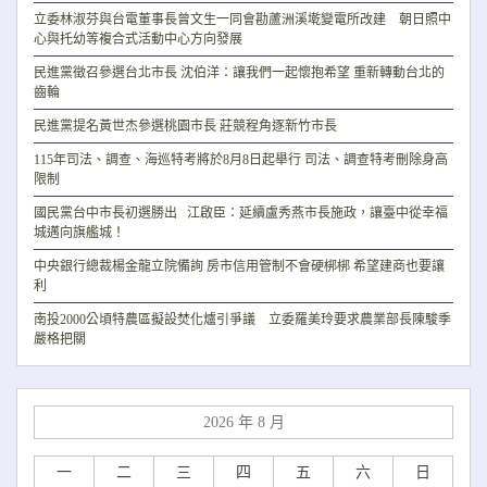
立委林淑芬與台電董事長曾文生一同會勘蘆洲溪墘變電所改建 朝日照中
心與托幼等複合式活動中心方向發展
民進黨徵召參選台北市長 沈伯洋：讓我們一起懷抱希望 重新轉動台北的
齒輪
民進黨提名黃世杰參選桃園市長 莊競程角逐新竹市長
115年司法、調查、海巡特考將於8月8日起舉行 司法、調查特考刪除身高
限制
國民黨台中市長初選勝出 江啟臣：延續盧秀燕市長施政，讓臺中從幸福
城邁向旗艦城！
中央銀行總裁楊金龍立院備詢 房市信用管制不會硬梆梆 希望建商也要讓
利
南投2000公頃特農區擬設焚化爐引爭議 立委羅美玲要求農業部長陳駿季
嚴格把關
2026 年 8 月
一
二
三
四
五
六
日