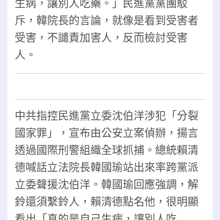
生病，讓別人吃藥。」民進黨黨團駁
斥，韓院長的言論，就像是看到受害者
受害，不譴責加害人，反而檢討受害
人。
中共指控民進黨立委沈伯洋涉犯「分裂
國家罪」，宣布由公安立案偵辦，揚言
透過國際刑警組織全球抓捕。總統賴清
德喊話立法院長韓國瑜站出來率跨黨派
立委聲援沈伯洋。韓國瑜回應強調，解
鈴還須繫鈴人，
賴清德點名他，很明顯
看出「真的是自己生病，讓別人吃