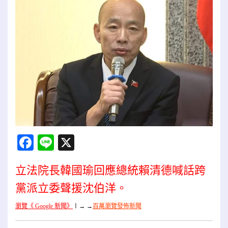
Facebook
Line
X
立法院長韓國瑜回應總統賴清德喊話跨
黨派立委聲援沈伯洋。
瀏覽《 Google 新聞》
〡
→ →
百萬瀏覽發佈新聞