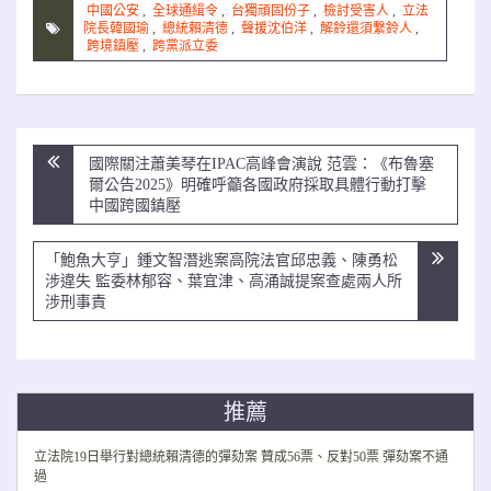
中國公安
,
全球通緝令
,
台獨頑固份子
,
檢討受害人
,
立法
院長韓國瑜
,
總統賴清德
,
聲援沈伯洋
,
解鈴還須繫鈴人
,
跨境鎮壓
,
跨黨派立委
文
國際關注蕭美琴在IPAC高峰會演說 范雲：《布魯塞
章
爾公告2025》明確呼籲各國政府採取具體行動打擊
中國跨國鎮壓
導
覽
「鮑魚大亨」鍾文智潛逃案高院法官邱忠義、陳勇松
涉違失 監委林郁容、葉宜津、高涌誠提案查處兩人所
涉刑事責
推薦
立法院19日舉行對總統賴清德的彈劾案 贊成56票、反對50票 彈劾案不通
過