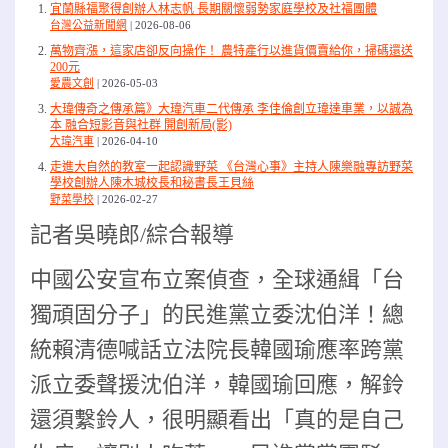
宜蘭縣福聚得創辦人林志帆 長期關懷弱勢家庭學校及社福團體
台灣公益新聞網
2026-08-06
萬物齊漲，這家店卻反向操作！ 農特產行以進貨價賣給你，掃碼還送
200元
愛農文創
2026-05-03
大瑋傳奇之傳承篇》大瑋汽車二代傳承 李佳倫創立瑋達車業，以誠為
本 融合短影音與社群 開創新局(影)
大瑋汽車
2026-04-10
走進大自然的教室一起認識野菜 《台灣心事》主持人陳樂融專訪野菜
學校創辦人陳木城校長和秘書長王貝絲
野菜學校
2026-02-27
記者吳曉郎/綜合報導
中國公安宣布立案偵查，全球通緝「台
獨頑固分子」的民進黨立委沈伯洋！總
統賴清德喊話立法院長韓國瑜應率跨黨
派立委聲援沈伯洋，韓國瑜回應，解鈴
還須繫鈴人，很明顯看出「真的是自己