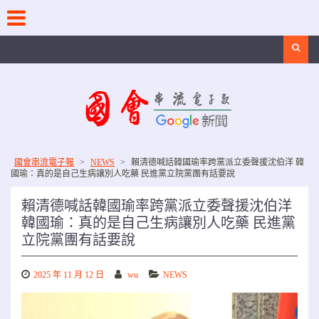
Skip
to
content
Search
國會串流電子報
>
NEWS
>
賴清德喊話韓國瑜率跨黨派立委聲援沈伯洋 韓
國瑜：真的是自己生病讓別人吃藥 民進黨立院黨團有話要說
賴清德喊話韓國瑜率跨黨派立委聲援沈伯洋
韓國瑜：真的是自己生病讓別人吃藥 民進黨
立院黨團有話要說
2025 年 11 月 12 日
wu
NEWS