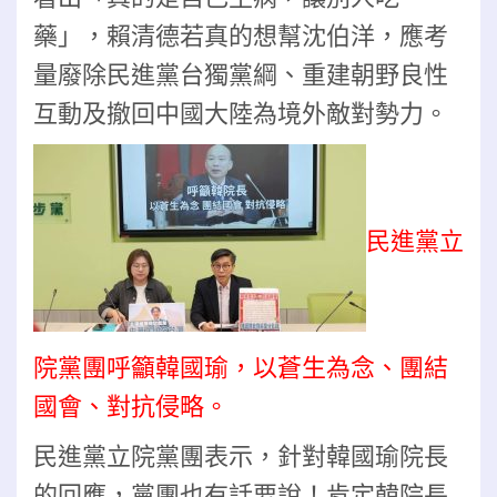
藥」，賴清德若真的想幫沈伯洋，應考
量廢除民進黨台獨黨綱、重建朝野良性
互動及撤回中國大陸為境外敵對勢力。
民進黨立
院黨團呼籲韓國瑜，以蒼生為念、團結
國會、對抗侵略。
民進黨立院黨團表示，針對韓國瑜院長
的回應，黨團也有話要說！肯定韓院長