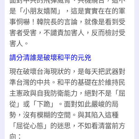
面對中共的飛彈威脅、共機繞台，這不
是「小朋友嬉鬧」，這是實實在在的軍
事恫嚇！韓院長的言論，就像是看到受
害者受害，不譴責加害人，反而檢討受
害人。
請分清誰是破壞和平的元兇
現在破壞台海現狀的，是每天把武器對
準台灣的中共。和平的基礎在於維持民
主憲政與自我防衛能力，絕對不是「屈
從」或「下跪」。
面對如此嚴峻的局
勢，沒有模糊的空間。與其陷入這種
「屈從心態」的迷思，不如看清當前方
向：