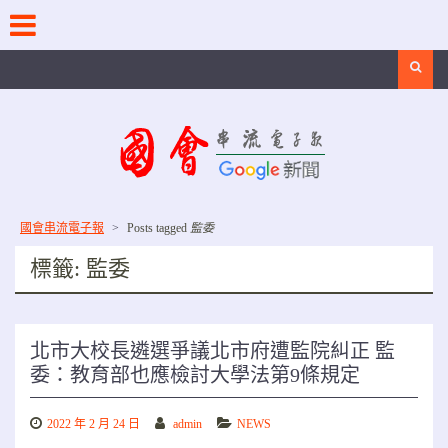
Skip
to
content
Search
國會串流電子報
>
Posts tagged
監委
標籤:
監委
北市大校長遴選爭議北市府遭監院糾正 監
委：教育部也應檢討大學法第9條規定
2022 年 2 月 24 日
admin
NEWS