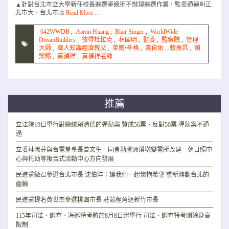
▲針對台北市立大學新任校長遴選爭議拒不辦理遴選作業，監委通過糾正
北市大、台北市政
Read More …
642WWDB
,
Aaron Huang
,
Blair Singer
,
WorldWide
DreamBuilders
,
彼得杜拉克
,
林國明
,
監委
,
監察院
,
管理
大師
,
華人知識經濟教父
,
萊爾•辛格
,
蕭自佑
,
賴振昌
,
賴
鼎銘
,
黃禎祥
,
黃禎祥老師
推薦
立法院19日舉行對總統賴清德的彈劾案 贊成56票、反對50票 彈劾案不通
過
立委林淑芬與台電董事長曾文生一同會勘蘆洲溪墘變電所改建 朝日照中
心與托幼等複合式活動中心方向發展
民進黨徵召參選台北市長 沈伯洋：讓我們一起懷抱希望 重新轉動台北的
齒輪
民進黨提名黃世杰參選桃園市長 莊競程角逐新竹市長
115年司法、調查、海巡特考將於8月8日起舉行 司法、調查特考刪除身高
限制