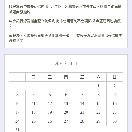
國民黨台中市長初選勝出 江啟臣：延續盧秀燕市長施政，讓臺中從幸福
城邁向旗艦城！
中央銀行總裁楊金龍立院備詢 房市信用管制不會硬梆梆 希望建商也要讓
利
南投2000公頃特農區擬設焚化爐引爭議 立委羅美玲要求農業部長陳駿季
嚴格把關
2026 年 8 月
一
二
三
四
五
六
日
1
2
3
4
5
6
7
8
9
10
11
12
13
14
15
16
17
18
19
20
21
22
23
24
25
26
27
28
29
30
31