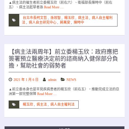
▲病主法的催生者前立委楊玉欣（前右六）、衛福部長陳時中（前右
五）、病主法起草者孫
Read More …
台北市長柯文哲
,
孫效智
,
楊玉欣
,
病主法
,
病人自主權利
法
,
病人自主研究中心
,
蔣萬安
,
陳時中
【病主法兩周年】前立委楊玉欣：政府應把
簽署預立醫療決定前的諮商納入健保部分負
擔，幫助社會的弱勢者
2021 年 1 月 6 日
admin
NEWS
▲前立委本身也是罕見疾病患者的楊玉欣（前右五），推動完成立法的亞
洲第一部完整保障
Read More …
楊玉欣
,
病主法
,
病人自主權利法