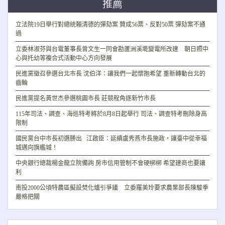
推薦
立法院19日舉行對總統賴清德的彈劾案 贊成56票、反對50票 彈劾案不通
過
立委林淑芬與台電董事長曾文生一同會勘蘆洲溪墘變電所改建 朝日照中
心與托幼等複合式活動中心方向發展
民進黨徵召參選台北市長 沈伯洋：讓我們一起懷抱希望 重新轉動台北的
齒輪
民進黨提名黃世杰參選桃園市長 莊競程角逐新竹市長
115年司法、調查、海巡特考將於8月8日起舉行 司法、調查特考刪除身高
限制
國民黨台中市長初選勝出 江啟臣：延續盧秀燕市長施政，讓臺中從幸福
城邁向旗艦城！
中央銀行總裁楊金龍立院備詢 房市信用管制不會硬梆梆 希望建商也要讓
利
南投2000公頃特農區擬設焚化爐引爭議 立委羅美玲要求農業部長陳駿季
嚴格把關