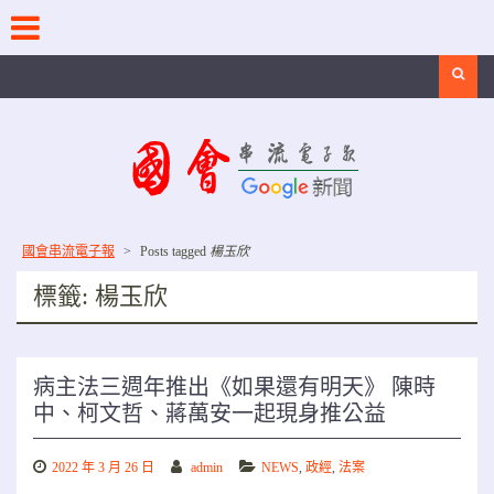
Skip
to
content
Search
國會串流電子報
>
Posts tagged
楊玉欣
標籤:
楊玉欣
病主法三週年推出《如果還有明天》 陳時
中、柯文哲、蔣萬安一起現身推公益
2022 年 3 月 26 日
admin
NEWS
,
政經
,
法案