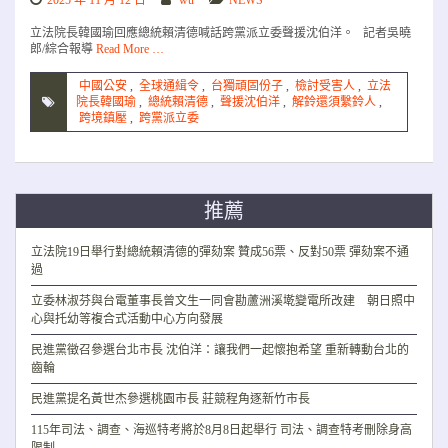
2025 年 11 月 12 日
wu
NEWS
立法院長韓國瑜回應總統賴清德喊話跨黨派立委聲援沈伯洋。 記者吳曉
郎/綜合報導
Read More …
中國公安
,
全球通緝令
,
台獨頑固份子
,
檢討受害人
,
立法
院長韓國瑜
,
總統賴清德
,
聲援沈伯洋
,
解鈴還須繫鈴人
,
跨境鎮壓
,
跨黨派立委
推薦
立法院19日舉行對總統賴清德的彈劾案 贊成56票、反對50票 彈劾案不通
過
立委林淑芬與台電董事長曾文生一同會勘蘆洲溪墘變電所改建 朝日照中
心與托幼等複合式活動中心方向發展
民進黨徵召參選台北市長 沈伯洋：讓我們一起懷抱希望 重新轉動台北的
齒輪
民進黨提名黃世杰參選桃園市長 莊競程角逐新竹市長
115年司法、調查、海巡特考將於8月8日起舉行 司法、調查特考刪除身高