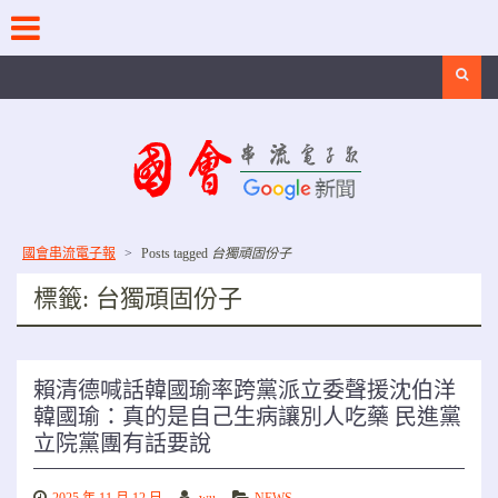
Skip
to
content
Search
國會串流電子報
>
Posts tagged
台獨頑固份子
標籤:
台獨頑固份子
賴清德喊話韓國瑜率跨黨派立委聲援沈伯洋
韓國瑜：真的是自己生病讓別人吃藥 民進黨
立院黨團有話要說