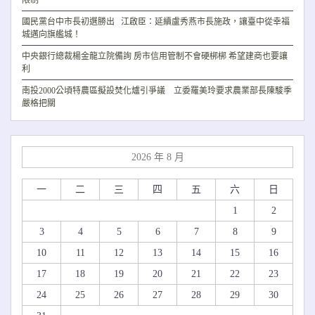
限制
國民黨台中市長初選勝出 江啟臣：延續盧秀燕市長施政，讓臺中從幸福
城邁向旗艦城！
中央銀行總裁楊金龍立院備詢 房市信用管制不會硬梆梆 希望建商也要讓
利
南投2000公頃特農區擬設焚化爐引爭議 立委羅美玲要求農業部長陳駿季
嚴格把關
2026 年 8 月
一
二
三
四
五
六
日
1
2
3
4
5
6
7
8
9
10
11
12
13
14
15
16
17
18
19
20
21
22
23
24
25
26
27
28
29
30