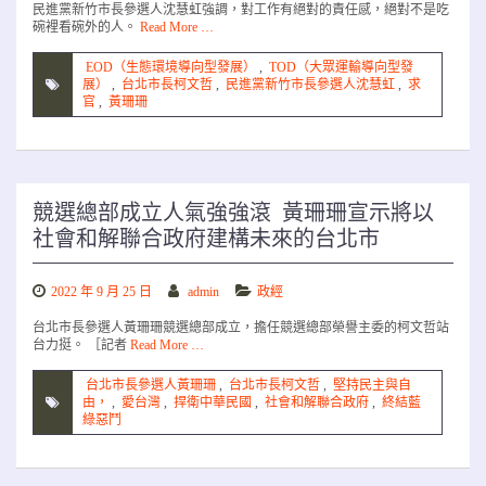
民進黨新竹市長參選人沈慧虹強調，對工作有絕對的責任感，絕對不是吃
碗裡看碗外的人。
Read More …
EOD（生態環境導向型發展）
,
TOD（大眾運輸導向型發
展）
,
台北市長柯文哲
,
民進黨新竹市長參選人沈慧虹
,
求
官
,
黃珊珊
競選總部成立人氣強強滾 黃珊珊宣示將以
社會和解聯合政府建構未來的台北市
2022 年 9 月 25 日
admin
政經
台北市長參選人黃珊珊競選總部成立，擔任競選總部榮譽主委的柯文哲站
台力挺。 ［記者
Read More …
台北市長參選人黃珊珊
,
台北市長柯文哲
,
堅持民主與自
由，
,
愛台灣
,
捍衛中華民國
,
社會和解聯合政府
,
終結藍
綠惡鬥