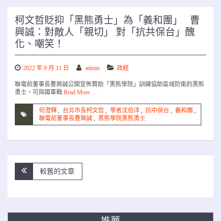
柯文哲貶抑「黑熊勇士」為「義和團」 曹
興誠：對敵人「親切」 對「抗共保台」醜
化、嘲笑！
2022 年 9 月 11 日
admin
政經
聯電前董事長曹興誠公開宣佈贊助「黑熊學院」訓練協助區域防衛的黑熊
勇士，可與國軍戰
Read More …
何澄輝
,
台北市長柯文哲
,
學者沈伯洋
,
抗中保台
,
義和團
,
聯電前董事長曹興誠
,
黑熊學院黑熊勇士
文
較舊的文章
章
導
覽