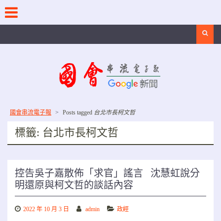
Skip
to
content
Search
國會串流電子報
>
Posts tagged
台北市長柯文哲
標籤:
台北市長柯文哲
控告吳子嘉散佈「求官」謠言 沈慧虹說分
明還原與柯文哲的談話內容
2022 年 10 月 3 日
admin
政經