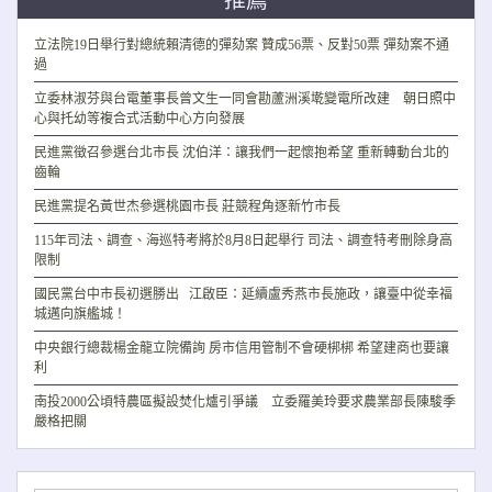
推薦
立法院19日舉行對總統賴清德的彈劾案 贊成56票、反對50票 彈劾案不通
過
立委林淑芬與台電董事長曾文生一同會勘蘆洲溪墘變電所改建 朝日照中
心與托幼等複合式活動中心方向發展
民進黨徵召參選台北市長 沈伯洋：讓我們一起懷抱希望 重新轉動台北的
齒輪
民進黨提名黃世杰參選桃園市長 莊競程角逐新竹市長
115年司法、調查、海巡特考將於8月8日起舉行 司法、調查特考刪除身高
限制
國民黨台中市長初選勝出 江啟臣：延續盧秀燕市長施政，讓臺中從幸福
城邁向旗艦城！
中央銀行總裁楊金龍立院備詢 房市信用管制不會硬梆梆 希望建商也要讓
利
南投2000公頃特農區擬設焚化爐引爭議 立委羅美玲要求農業部長陳駿季
嚴格把關