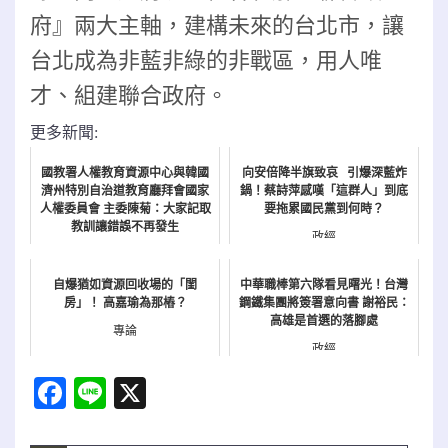
府』兩大主軸，建構未來的台北市，讓
台北成為非藍非綠的非戰區，用人唯
才、組建聯合政府。
更多新聞:
國教署人權教育資源中心與韓國
向安倍降半旗致哀 引爆深藍炸
濟州特別自治道教育廳拜會國家
鍋！蔡詩萍感嘆「這群人」到底
人權委員會 主委陳菊：大家記取
要拖累國民黨到何時？
教訓讓錯誤不再發生
政經
NEWS
自爆猶如資源回收場的「閨
中華職棒第六隊看見曙光！台灣
房」！ 高嘉瑜為那樁？
鋼鐵集團將簽署意向書 謝裕民：
高雄是首選的落腳處
專論
政經
Facebook
Line
X