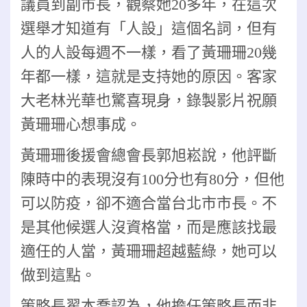
議員到副市長，觀察她20多年，在這次
選舉才知道有「人設」這個名詞，但有
人的人設每週不一樣，看了黃珊珊20幾
年都一樣，這就是支持她的原因。客家
大老林光華也驚喜現身，錄製影片祝願
黃珊珊心想事成。
黃珊珊後援會總會長郭旭崧說，他評斷
陳時中的表現沒有100分也有80分，但他
可以防疫，卻不適合當台北市市長。不
是其他候選人沒資格當，而是應該找最
適任的人當，黃珊珊超越藍綠，她可以
做到這點。
策略長翟本喬認為，他擔任策略長而非