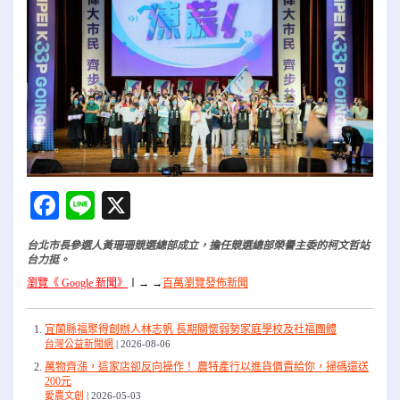
Facebook
Line
X
台北市長參選人黃珊珊競選總部成立，擔任競選總部榮譽主委的柯文哲站
台力挺。
瀏覽《 Google 新聞》
〡
→ →
百萬瀏覽發佈新聞
宜蘭縣福聚得創辦人林志帆 長期關懷弱勢家庭學校及社福團體
台灣公益新聞網
2026-08-06
萬物齊漲，這家店卻反向操作！ 農特產行以進貨價賣給你，掃碼還送
200元
愛農文創
2026-05-03