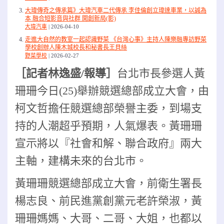
大瑋傳奇之傳承篇》大瑋汽車二代傳承 李佳倫創立瑋達車業，以誠為
本 融合短影音與社群 開創新局(影)
大瑋汽車
2026-04-10
走進大自然的教室一起認識野菜 《台灣心事》主持人陳樂融專訪野菜
學校創辦人陳木城校長和秘書長王貝絲
野菜學校
2026-02-27
［記者林逸盛/報導］
台北市長參選人黃
珊珊今日(25)舉辦競選總部成立大會，由
柯文哲擔任競選總部榮譽主委，到場支
持的人潮超乎預期，人氣爆表。黃珊珊
宣示將以『社會和解、聯合政府』兩大
主軸，建構未來的台北市。
黃珊珊競選總部成立大會
，前衛生署長
楊志良、前民進黨創黨元老許榮淑，黃
珊珊媽媽、大哥、二哥、大姐，也都以