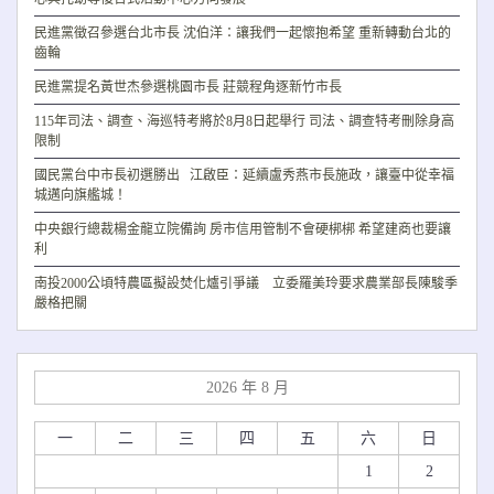
民進黨徵召參選台北市長 沈伯洋：讓我們一起懷抱希望 重新轉動台北的
齒輪
民進黨提名黃世杰參選桃園市長 莊競程角逐新竹市長
115年司法、調查、海巡特考將於8月8日起舉行 司法、調查特考刪除身高
限制
國民黨台中市長初選勝出 江啟臣：延續盧秀燕市長施政，讓臺中從幸福
城邁向旗艦城！
中央銀行總裁楊金龍立院備詢 房市信用管制不會硬梆梆 希望建商也要讓
利
南投2000公頃特農區擬設焚化爐引爭議 立委羅美玲要求農業部長陳駿季
嚴格把關
2026 年 8 月
一
二
三
四
五
六
日
1
2