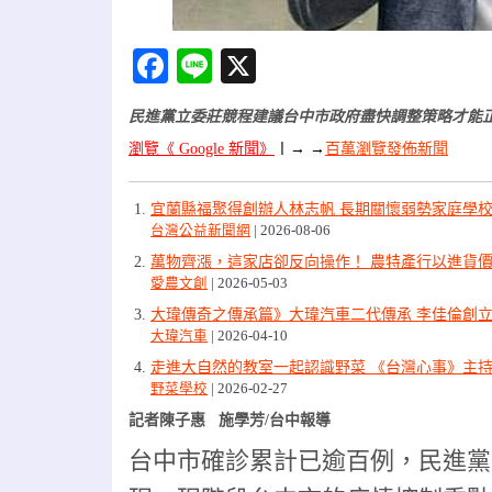
Facebook
Line
X
民進黨立委莊競程建議台中市政府盡快調整策略才能
瀏覽《 Google 新聞》
〡
→ →
百萬瀏覽發佈新聞
宜蘭縣福聚得創辦人林志帆 長期關懷弱勢家庭學
台灣公益新聞網
2026-08-06
萬物齊漲，這家店卻反向操作！ 農特產行以進貨價
愛農文創
2026-05-03
大瑋傳奇之傳承篇》大瑋汽車二代傳承 李佳倫創立
大瑋汽車
2026-04-10
走進大自然的教室一起認識野菜 《台灣心事》主
野菜學校
2026-02-27
記者陳子惠 施學芳/台中報導
台中市確診累計已逾百例，民進黨