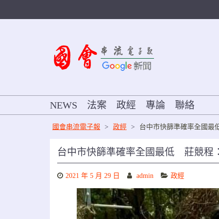
Skip
to
content
NEWS
法案
政經
專論
聯絡
國會串流電子報
>
政經
>
台中市快篩準確率全國最
台中市快篩準確率全國最低 莊競程
2021 年 5 月 29 日
admin
政經