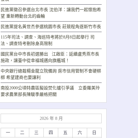
民進黨徵召參選台北市長 沈伯洋：讓我們一起懷抱希
望 重新轉動台北的齒輪
民進黨提名黃世杰參選桃園市長 莊競程角逐新竹市長
115年司法、調查、海巡特考將於8月8日起舉行 司
法、調查特考刪除身高限制
國民黨台中市長初選勝出 江啟臣：延續盧秀燕市長
施政，讓臺中從幸福城邁向旗艦城！
中央銀行總裁楊金龍立院備詢 房市信用管制不會硬梆
梆 希望建商也要讓利
南投2000公頃特農區擬設焚化爐引爭議 立委羅美玲
要求農業部長陳駿季嚴格把關
2026 年 8 月
一
二
三
四
五
六
日