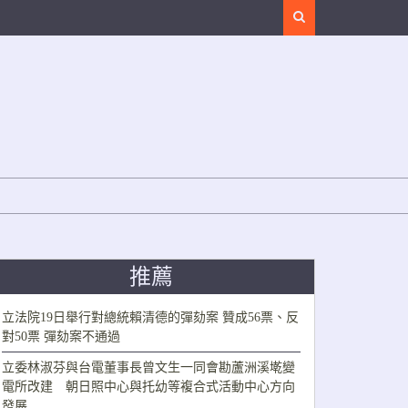
Search
推薦
立法院19日舉行對總統賴清德的彈劾案 贊成56票、反
對50票 彈劾案不通過
立委林淑芬與台電董事長曾文生一同會勘蘆洲溪墘變
電所改建 朝日照中心與托幼等複合式活動中心方向
發展