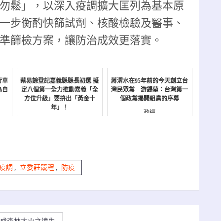
勿鬆」，以深入疫調擴大匡列為基本原
一步衡酌快篩試劑、核酸檢驗及醫事、
準篩檢方案，讓防治成效更落實。
行車
蔡易餘登記嘉義縣縣長初選 擬
蔣渭水在95年前的今天創立台
為自
定八個第一全力推動嘉義「全
灣民眾黨 游錫堃：台灣第一
方位升級」要拚出「黃金十
個政黨揭開組黨的序幕
年」！
政經
政經
疫調
,
立委莊競程
,
防疫