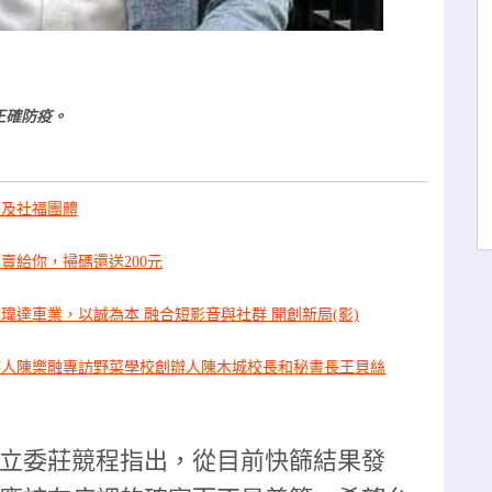
正確防疫。
校及社福團體
賣給你，掃碼還送200元
瑋達車業，以誠為本 融合短影音與社群 開創新局(影)
持人陳樂融專訪野菜學校創辦人陳木城校長和秘書長王貝絲
立委莊競程指出，從目前快篩結果發