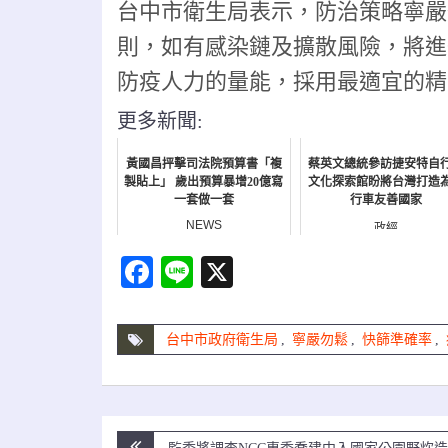
台中市衛生局表示，防治策略寧嚴
則，如有感染鏈及擴散風險，將進
防疫人力的量能，採用最適宜的精
更多新聞:
黃國昌抨擊司法院預算書「複
蔡英文總統參訪捷安特自
製貼上」 歲出預算暴增20億寫
文化探索館盼將台灣打造
一套做一套
行車友善國家
NEWS
政經
Facebook
Line
X
台中市政府衛生局
,
寧嚴勿鬆
,
快篩準確率
,
文