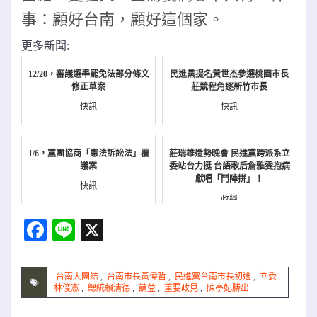
事：顧好台南，顧好這個家。
更多新聞:
12/20，審議選舉罷免法部分條文
民進黨提名黃世杰參選桃園市長
修正草案
莊競程角逐新竹市長
快訊
快訊
1/6，黨團協商「憲法訴訟法」覆
莊瑞雄造勢晚會 民進黨跨派系立
議案
委站台力挺 台語歌后詹雅雯抱病
獻唱「鬥陣拼」！
快訊
政經
Facebook
Line
X
台南大團結
,
台南市長黃偉哲
,
民進黨台南市長初選
,
立委
林俊憲
,
總統賴清德
,
請益
,
重要政見
,
陳亭妃勝出