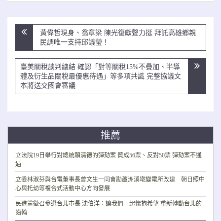
文
黃偉哲現身、翁章梁 陳光復獻聲力挺 拜託高雄鄉親
章
民調唯一支持邱議瑩！
導
覽
臺美關稅談判總結 確認「對等關稅15%不疊加、半導
體及衍生品關稅最優惠待遇」等多項共識 完整協議文
本將送交國會審議
推薦
立法院19日舉行對總統賴清德的彈劾案 贊成56票、反對50票 彈劾案不通
過
立委林淑芬與台電董事長曾文生一同會勘蘆洲溪墘變電所改建 朝日照中
心與托幼等複合式活動中心方向發展
民進黨徵召參選台北市長 沈伯洋：讓我們一起懷抱希望 重新轉動台北的
齒輪