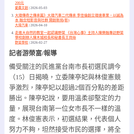
200元
愛農文創
2026-05-03
大瑋傳奇之傳承篇》大瑋汽車二代傳承 李佳倫創立瑋達車業，以誠為
本 融合短影音與社群 開創新局(影)
大瑋汽車
2026-04-10
走進大自然的教室一起認識野菜 《台灣心事》主持人陳樂融專訪野菜
學校創辦人陳木城校長和秘書長王貝絲
野菜學校
2026-02-27
記者游榮富/報導
備受關注的民進黨台南市長初選民調今
（15）日揭曉，立委陳亭妃與林俊憲競
爭激烈，陳亭妃以超過2個百分點的差距
勝出。陳亭妃說，要用溫柔卻堅定的力
量，展現台南第一位女市長不一樣的溫
度。林俊憲表示，初選結果，代表個人
努力不夠，坦然接受市民的選擇，將全