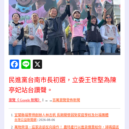
Facebook
Line
X
民進黨台南市長初選，立委王世堅為陳
亭妃站台讚聲。
瀏覽《 Google 新聞》
〡
→ →
百萬瀏覽發佈新聞
宜蘭縣福聚得創辦人林志帆 長期關懷弱勢家庭學校及社福團體
台灣公益新聞網
2026-08-06
萬物齊漲，這家店卻反向操作！ 農特產行以進貨價賣給你，掃碼還送