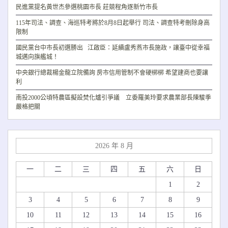
民進黨提名黃世杰參選桃園市長 莊競程角逐新竹市長
115年司法、調查、海巡特考將於8月8日起舉行 司法、調查特考刪除身高
限制
國民黨台中市長初選勝出 江啟臣：延續盧秀燕市長施政，讓臺中從幸福
城邁向旗艦城！
中央銀行總裁楊金龍立院備詢 房市信用管制不會硬梆梆 希望建商也要讓
利
南投2000公頃特農區擬設焚化爐引爭議 立委羅美玲要求農業部長陳駿季
嚴格把關
2026 年 8 月
一
二
三
四
五
六
日
1
2
3
4
5
6
7
8
9
10
11
12
13
14
15
16