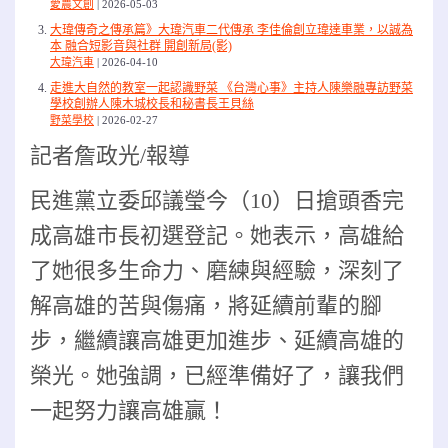
愛農文創
2026-05-03
大瑋傳奇之傳承篇》大瑋汽車二代傳承 李佳倫創立瑋達車業，以誠為
本 融合短影音與社群 開創新局(影)
大瑋汽車
2026-04-10
走進大自然的教室一起認識野菜 《台灣心事》主持人陳樂融專訪野菜
學校創辦人陳木城校長和秘書長王貝絲
野菜學校
2026-02-27
記者詹政光/報導
民進黨立委邱議瑩今（10）日搶頭香完
成高雄市長初選登記。她表示，高雄給
了她很多生命力、磨練與經驗，深刻了
解高雄的苦與傷痛，將延續前輩的腳
步，繼續讓高雄更加進步、延續高雄的
榮光。她強調，已經準備好了，讓我們
一起努力讓高雄贏！