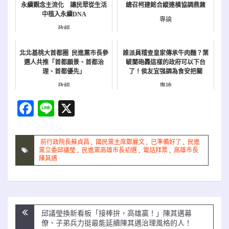
永續觀念主流化 讓民眾從生活
總召柯建銘合縱連橫協調鼎鼐
中植入永續DNA
專論
政經
北北基桃大首都圈 民進黨市長參
誰派員稽查皇家傳承牛肉麵？葉
選人共推「首都願景、首都治
毓蘭砲轟這樣的政府可以下台
理、首都優先」
了！侯友宜强調為食安把關
政經
專論
Facebook
Line
X
前行政院長蘇貞昌
,
國民黨主席鄭麗文
,
已準備好了
,
民進
黨立委邱議瑩
,
民進黨高雄市長初選
,
電話拜票
,
高雄市長
陳其邁
文
邱議瑩換新看板「接棒拚，高雄贏！」陳其邁幕
章
僚、子弟兵力挺最能延續陳其邁治理風格的人！