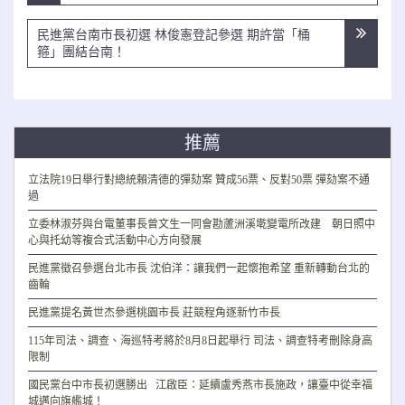
導
覽
民進黨台南市長初選 林俊憲登記參選 期許當「桶
箍」團結台南！
推薦
立法院19日舉行對總統賴清德的彈劾案 贊成56票、反對50票 彈劾案不通
過
立委林淑芬與台電董事長曾文生一同會勘蘆洲溪墘變電所改建 朝日照中
心與托幼等複合式活動中心方向發展
民進黨徵召參選台北市長 沈伯洋：讓我們一起懷抱希望 重新轉動台北的
齒輪
民進黨提名黃世杰參選桃園市長 莊競程角逐新竹市長
115年司法、調查、海巡特考將於8月8日起舉行 司法、調查特考刪除身高
限制
國民黨台中市長初選勝出 江啟臣：延續盧秀燕市長施政，讓臺中從幸福
城邁向旗艦城！