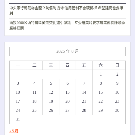
中央銀行總裁楊金龍立院備詢 房市信用管制不會硬梆梆 希望建商也要讓
利
南投2000公頃特農區擬設焚化爐引爭議 立委羅美玲要求農業部長陳駿季
嚴格把關
2026 年 8 月
一
二
三
四
五
六
日
1
2
3
4
5
6
7
8
9
10
11
12
13
14
15
16
17
18
19
20
21
22
23
24
25
26
27
28
29
30
31
« 5 月