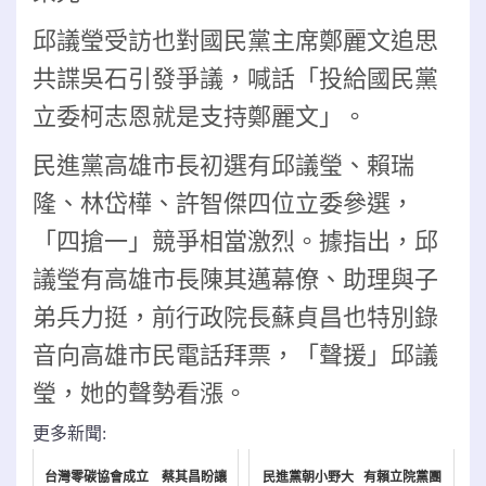
邱議瑩受訪也對國民黨主席鄭麗文追思
共諜吳石引發爭議，喊話「投給國民黨
立委柯志恩就是支持鄭麗文」。
民進黨高雄市長初選有邱議瑩、賴瑞
隆、林岱樺、許智傑四位立委參選，
「四搶一」競爭相當激烈。據指出，邱
議瑩有高雄市長陳其邁幕僚、助理與子
弟兵力挺，前行政院長蘇貞昌也特別錄
音向高雄市民電話拜票，「聲援」邱議
瑩，她的聲勢看漲。
更多新聞:
台灣零碳協會成立 蔡其昌盼讓
民進黨朝小野大 有賴立院黨團