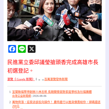
Facebook
Line
X
民進黨立委邱議瑩搶頭香完成高雄市長
初選登記。
瀏覽《 Google 新聞》
〡
→ →
百萬瀏覽發佈新聞
宜蘭縣福聚得創辦人林志帆 長期關懷弱勢家庭學校及社福團體
台灣公益新聞網
2026-08-06
萬物齊漲，這家店卻反向操作！ 農特產行以進貨價賣給你，掃碼還送
200元