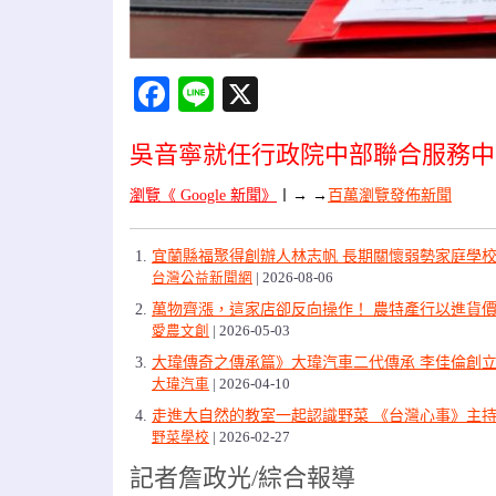
Facebook
Line
X
吳音寧就任行政院中部聯合服務中
瀏覽《 Google 新聞》
〡
→ →
百萬瀏覽發佈新聞
宜蘭縣福聚得創辦人林志帆 長期關懷弱勢家庭學
台灣公益新聞網
2026-08-06
萬物齊漲，這家店卻反向操作！ 農特產行以進貨價
愛農文創
2026-05-03
大瑋傳奇之傳承篇》大瑋汽車二代傳承 李佳倫創立
大瑋汽車
2026-04-10
走進大自然的教室一起認識野菜 《台灣心事》主
野菜學校
2026-02-27
記者詹政光/綜合報導