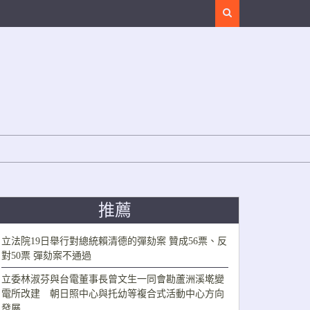
Search
推薦
立法院19日舉行對總統賴清德的彈劾案 贊成56票、反
對50票 彈劾案不通過
立委林淑芬與台電董事長曾文生一同會勘蘆洲溪墘變
電所改建 朝日照中心與托幼等複合式活動中心方向
發展