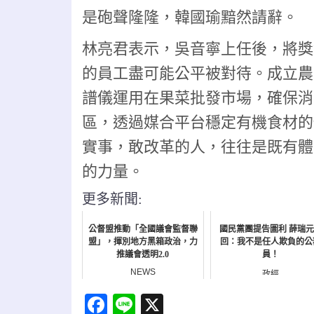
是砲聲隆隆，韓國瑜黯然請辭。
林亮君表示，吳音寧上任後，將獎
的員工盡可能公平被對待。成立農
譜儀運用在果菜批發市場，確保消
區，透過媒合平台穩定有機食材的
實事，敢改革的人，往往是既有體
的力量。
更多新聞:
公督盟推動「全國議會監督聯
國民黨團提告圖利 薛瑞
盟」，揮別地方黑箱政治，力
回：我不是任人欺負的公
推議會透明2.0
員！
NEWS
政經
Facebook
Line
X