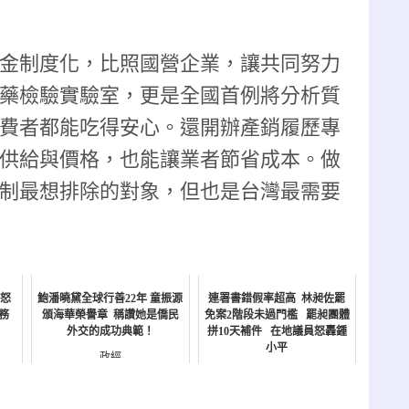
金制度化，比照國營企業，讓共同努力
藥檢驗實驗室，更是全國首例將分析質
費者都能吃得安心。還開辦產銷履歷專
供給與價格，也能讓業者節省成本。
做
制最想排除的對象，但也是台灣最需要
元怒
鮑潘曉黛全球行善22年 童振源
連署書錯假率超高 林昶佐罷
務
頒海華榮譽章 稱讚她是僑民
免案2階段未過門檻 罷昶團體
外交的成功典範！
拼10天補件 在地議員怒轟鍾
小平
政經
政經