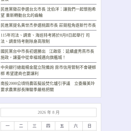
民進黨徵召參選台北市長 沈伯洋：讓我們一起懷抱希
望 重新轉動台北的齒輪
民進黨提名黃世杰參選桃園市長 莊競程角逐新竹市長
115年司法、調查、海巡特考將於8月8日起舉行 司
法、調查特考刪除身高限制
國民黨台中市長初選勝出 江啟臣：延續盧秀燕市長
施政，讓臺中從幸福城邁向旗艦城！
中央銀行總裁楊金龍立院備詢 房市信用管制不會硬梆
梆 希望建商也要讓利
南投2000公頃特農區擬設焚化爐引爭議 立委羅美玲
要求農業部長陳駿季嚴格把關
2026 年 8 月
一
二
三
四
五
六
日