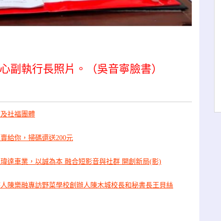
心副執行長照片。（吳音寧臉書）
校及社福團體
賣給你，掃碼還送200元
瑋達車業，以誠為本 融合短影音與社群 開創新局(影)
持人陳樂融專訪野菜學校創辦人陳木城校長和秘書長王貝絲