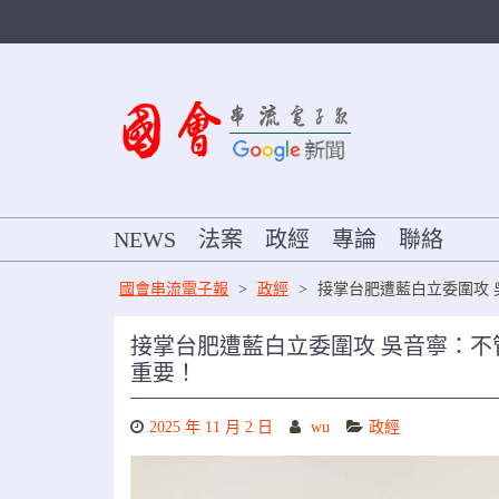
Skip
to
content
NEWS
法案
政經
專論
聯絡
國會串流電子報
>
政經
>
接掌台肥遭藍白立委圍攻 
接掌台肥遭藍白立委圍攻 吳音寧：不
重要！
2025 年 11 月 2 日
wu
政經