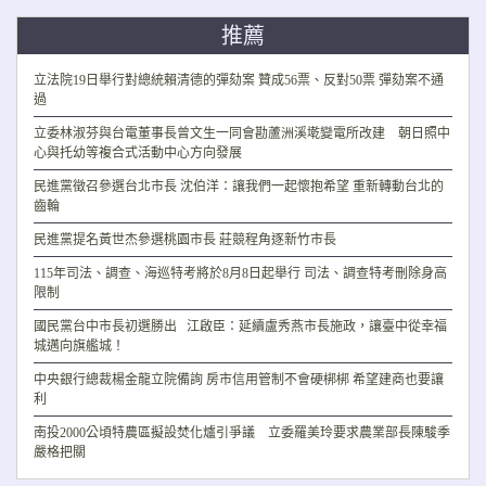
推薦
立法院19日舉行對總統賴清德的彈劾案 贊成56票、反對50票 彈劾案不通
過
立委林淑芬與台電董事長曾文生一同會勘蘆洲溪墘變電所改建 朝日照中
心與托幼等複合式活動中心方向發展
民進黨徵召參選台北市長 沈伯洋：讓我們一起懷抱希望 重新轉動台北的
齒輪
民進黨提名黃世杰參選桃園市長 莊競程角逐新竹市長
115年司法、調查、海巡特考將於8月8日起舉行 司法、調查特考刪除身高
限制
國民黨台中市長初選勝出 江啟臣：延續盧秀燕市長施政，讓臺中從幸福
城邁向旗艦城！
中央銀行總裁楊金龍立院備詢 房市信用管制不會硬梆梆 希望建商也要讓
利
南投2000公頃特農區擬設焚化爐引爭議 立委羅美玲要求農業部長陳駿季
嚴格把關