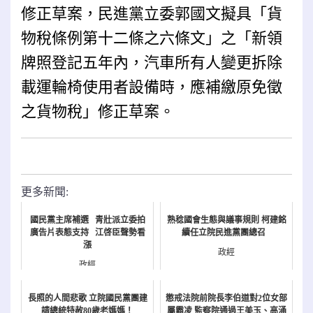
修正草案，民進黨立委郭國文擬具「貨
物稅條例第十二條之六條文」之「新領
牌照登記五年內，汽車所有人變更拆除
載運輪椅使用者設備時，應補繳原免徵
之貨物稅」修正草案。
更多新聞:
國民黨主席補選 青壯派立委拍
熟稔國會生態與議事規則 柯建銘
廣告片表態支持 江啓臣聲勢看
續任立院民進黨團總召
漲
政經
政經
長照的人間悲歌 立院國民黨團建
懲戒法院前院長李伯道對2位女部
請總統特赦80歲老媽媽！
屬霸凌 監察院通過王美玉、高涌