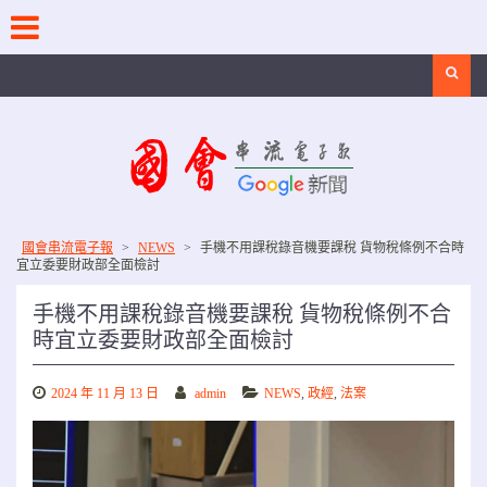
Skip
to
content
Search
國會串流電子報
>
NEWS
>
手機不用課稅錄音機要課稅 貨物稅條例不合時
宜立委要財政部全面檢討
手機不用課稅錄音機要課稅 貨物稅條例不合
時宜立委要財政部全面檢討
2024 年 11 月 13 日
admin
NEWS
,
政經
,
法案