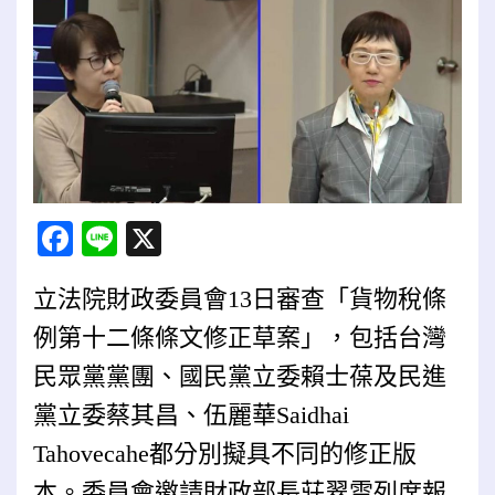
Facebook
Line
X
立法院財政委員會13日審查「貨物稅條
例第十二條條文修正草案」，包括台灣
民眾黨黨團、國民黨立委賴士葆及民進
黨立委蔡其昌、伍麗華Saidhai
Tahovecahe都分別擬具不同的修正版
本。委員會
邀請財政部長莊翠雲列席報