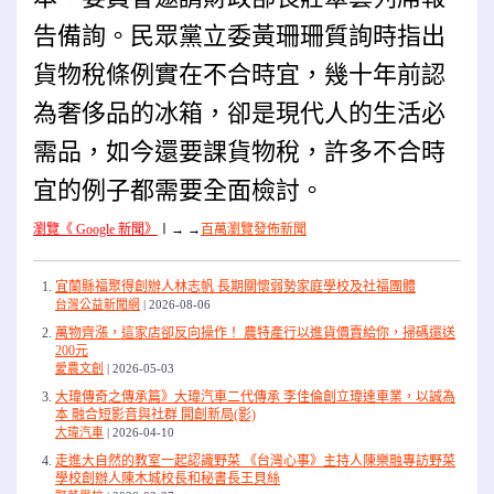
告備詢。民眾黨立委黃珊珊質詢時指出
貨物稅條例實在不合時宜，幾十年前認
為奢侈品的冰箱，卻是現代人的生活必
需品，如今還要課貨物稅，許多不合時
宜的例子都需要全面檢討。
瀏覽《 Google 新聞》
〡
→ →
百萬瀏覽發佈新聞
宜蘭縣福聚得創辦人林志帆 長期關懷弱勢家庭學校及社福團體
台灣公益新聞網
2026-08-06
萬物齊漲，這家店卻反向操作！ 農特產行以進貨價賣給你，掃碼還送
200元
愛農文創
2026-05-03
大瑋傳奇之傳承篇》大瑋汽車二代傳承 李佳倫創立瑋達車業，以誠為
本 融合短影音與社群 開創新局(影)
大瑋汽車
2026-04-10
走進大自然的教室一起認識野菜 《台灣心事》主持人陳樂融專訪野菜
學校創辦人陳木城校長和秘書長王貝絲