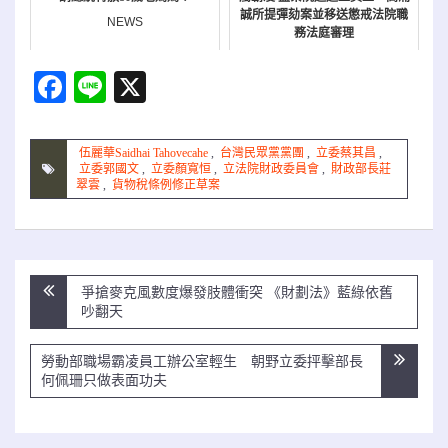
誠所提彈劾案並移送懲戒法院職
NEWS
務法庭審理
NEWS
Facebook
Line
X
伍麗華Saidhai Tahovecahe
,
台灣民眾黨黨團
,
立委蔡其昌
,
立委郭國文
,
立委顏寬恒
,
立法院財政委員會
,
財政部長莊
翠雲
,
貨物稅條例修正草案
文
爭搶麥克風數度爆發肢體衝突 《財劃法》藍綠依舊
章
吵翻天
導
覽
勞動部職場霸凌員工辦公室輕生 朝野立委抨擊部長
何佩珊只做表面功夫