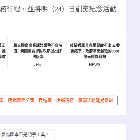
選務行程，並將明（24）日創黨紀念活動
矯正
藝文體育產業課娛樂稅不合時
疫情通膨升息學貸繳不出 立委
：推
宜 黃國書要求財政部提出修
曾銘宗：政府拿出超徵的3800
停歇
法版本
億元照顧弱勢
NEWS
政經
重
,
明揚國際公司
,
民進黨主席賴清德
,
黨慶活動延期舉辦
：農為國本不是鬥爭工具！