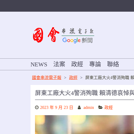
Skip
to
content
NEWS
法案
政經
專論
聯絡
國會串流電子報
>
政經
>
屏東工廠大火4警消殉職 
屏東工廠大火4警消殉職 賴清德哀悼
2023 年 9 月 23 日
admin
政經