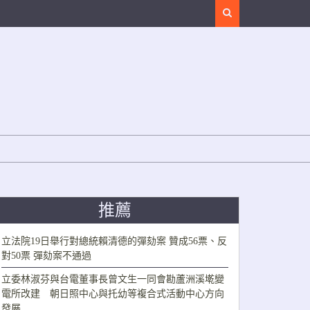
Search
推薦
立法院19日舉行對總統賴清德的彈劾案 贊成56票、反
對50票 彈劾案不通過
立委林淑芬與台電董事長曾文生一同會勘蘆洲溪墘變
電所改建 朝日照中心與托幼等複合式活動中心方向
發展