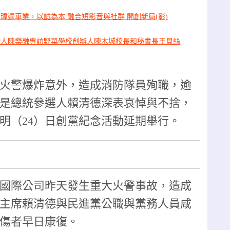
瑋達車業，以誠為本 融合短影音與社群 開創新局(影)
持人陳樂融專訪野菜學校創辦人陳木城校長和秘書長王貝絲
火警爆炸意外，造成消防隊員殉職，逾
是總統參選人賴清德深表哀悼與不捨，
明（24）日創黨紀念活動延期舉行。
國際公司昨天發生重大火警事故，造成
主席賴清德與民進黨公職與黨務人員咸
傷者早日康復。