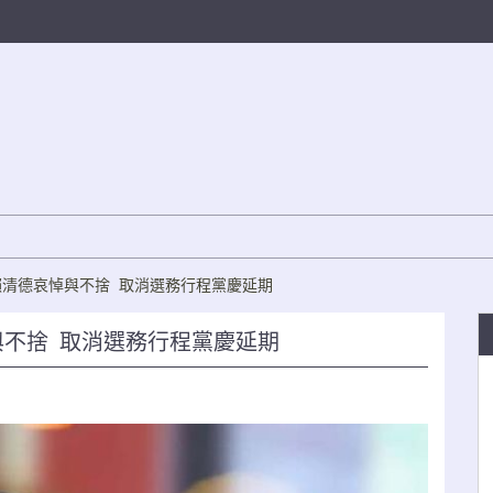
賴清德哀悼與不捨 取消選務行程黨慶延期
與不捨 取消選務行程黨慶延期