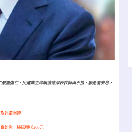
工嚴重傷亡，民進黨主席賴清德深表哀悼與不捨，願逝者安息，
校及社福團體
賣給你，掃碼還送200元