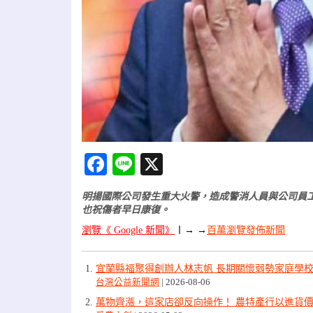
Facebook
Line
X
明揚國際公司發生重大火警，造成警消人員與公司員
也祝傷者早日康復。
瀏覽《 Google 新聞》
〡
→ →
百萬瀏覽發佈新聞
宜蘭縣福聚得創辦人林志帆 長期關懷弱勢家庭學
台灣公益新聞網
2026-08-06
萬物齊漲，這家店卻反向操作！ 農特產行以進貨價