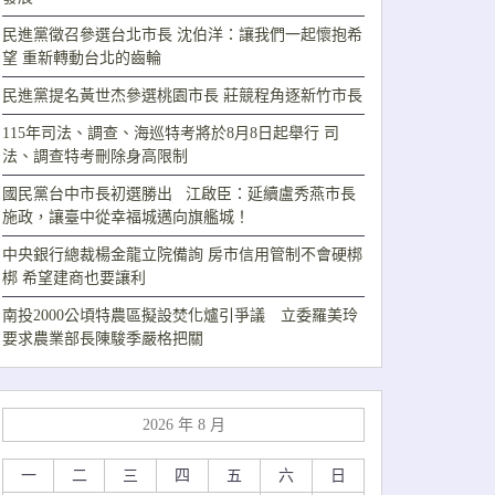
民進黨徵召參選台北市長 沈伯洋：讓我們一起懷抱希
望 重新轉動台北的齒輪
民進黨提名黃世杰參選桃園市長 莊競程角逐新竹市長
115年司法、調查、海巡特考將於8月8日起舉行 司
法、調查特考刪除身高限制
國民黨台中市長初選勝出 江啟臣：延續盧秀燕市長
施政，讓臺中從幸福城邁向旗艦城！
中央銀行總裁楊金龍立院備詢 房市信用管制不會硬梆
梆 希望建商也要讓利
南投2000公頃特農區擬設焚化爐引爭議 立委羅美玲
要求農業部長陳駿季嚴格把關
2026 年 8 月
一
二
三
四
五
六
日