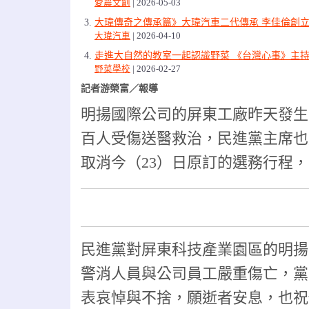
愛農文創
2026-05-03
大瑋傳奇之傳承篇》大瑋汽車二代傳承 李佳倫創立
大瑋汽車
2026-04-10
走進大自然的教室一起認識野菜 《台灣心事》主
野菜學校
2026-02-27
記者游榮富／報導
明揚國際公司的屏東工廠昨天發生
百人受傷送醫救治，民進黨主席也
取消今（23）日原訂的選務行程，
民進黨對屏東科技產業園區的明揚
警消人員與公司員工嚴重傷亡，黨
表哀悼與不捨，願逝者安息，也祝