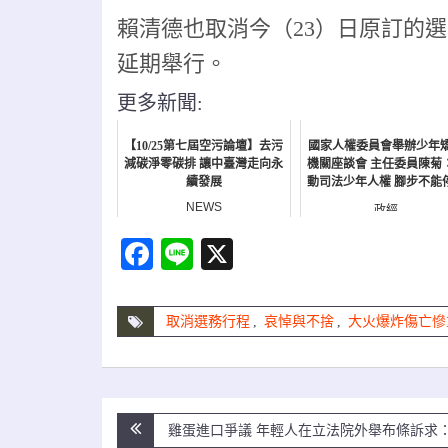
賴清德也取消今（23）日原訂的
延期舉行。
更多新聞:
【10/25第七屆空污論壇】去污
國家人權委員會舉辦少年
減碳淨零碳排 讓中臺灣走向永
機關座談會 主任委員陳菊
續發展
動司法少年人權 腳步不能
NEWS
政經
Facebook
Line
X
取消選務行程
,
哀悼與不捨
,
大火爆炸傷亡慘
文
雞蛋進口爭議 年輕人在立法院外舉布條訴求