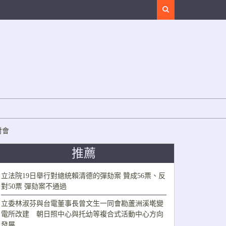
Search
討會
推薦
立法院19日舉行對總統賴清德的彈劾案 贊成56票、反
對50票 彈劾案不通過
立委林淑芬與台電董事長曾文生一同會勘蘆洲溪墘變
電所改建 朝日照中心與托幼等複合式活動中心方向
發展