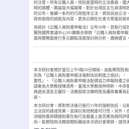
的注意。所有公職人員，特別是當時的立法委員、國
時的媒體、輿論皆大幅報導，對於台灣民主化與清明
的公布，後續一系列的行政程序立法、資訊自由立法
政府施政的過程及內容，更為公開在社會大眾面前檢
為檢討《公職人員財產申報法》公布30年，其執行成效
醫院國際會議中心301廳聯合舉辦「公職人員財產申
面與實務面進行多元觀點深度探討與分析，廣納建言
本次研討會將於當日上午8點50分開始，由監察院院
別為「公職人員財產申報法強制信託制度之檢討」、
要性」、「公職人員財產申報法配偶協力申報財產之
請東吳大學教授陳清秀、臺灣大學教授林明昕、中央
員趙永清及王麗珍、法務部政次陳明堂及廉政署署長
談。
本次研討會，將對修法後已施行15年的強制信託、公
立法目的達成效果，並探討其他制度可行性。另外，
消極財產與積極財產在執行及裁量上是否應為相同評
向。監察院與法務部期盼藉由本次研討會舉辦，提供