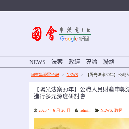
Skip
to
content
NEWS
法案
政經
專論
聯絡
國會串流電子報
>
NEWS
>
【陽光法案30年】公職
【陽光法案30年】公職人員財產申報法
進行多元深度研討會
2023 年 6 月 26 日
admin
NEWS
,
政經