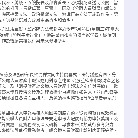
大代表、總統、五院院長及部會首長，必須將財產透明公開，當
政治的推展，貢獻卓著。事實上，因為《公職人員財產申報法》
、機密檔案立法、政治捐獻立法、遊說行為立法等施政作為，讓
視，讓整個選風與政風更為透明和清明。
與法規窒礙，監察院與法務部將於今年6月28日(星期三)在臺大
報法施行30周年研討會」，邀請國內相關領域專家學者，從法制
，作為後續業務執行與未來修法參考。
長陳菊及法務部部長蔡清祥共同主持開幕式，研討議題有四，分
「公職人員財產申報法適用對象之範圍-公股董監事申報財產之必
研究」及「消極財產於公職人員財產申報法之定位與評價」，邀
警察大學教授洪文玲及助理教授李東穎擔任報告人。並由監察委
莊榮松擔任各場次主持人，及邀請林明鏘教授等8位學者專家與
股董監事納入申報義務人範圍等制度問題，從實務執行成效檢討
亦對公職人員財產申報法未規定申報人配偶有協力申報義務，及
價等問題，從實務案例深入研析，尋求未來法規執行參考與方
未來修法與執行實務參考，讓公職人員財產申報制度更臻完備。