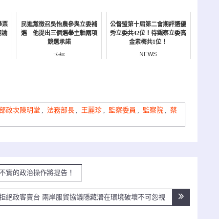
舉票
民進黨徵召吳怡農參與立委補
公督盟第十屆第二會期評選優
婉諭
選 他提出三個選舉主軸兩項
秀立委共42位！待觀察立委高
競選承諾
金素梅共1位！
NEWS
政經
部政次陳明堂
,
法務部長
,
王麗珍
,
監察委員
,
監察院
,
蔡
不實的政治操作將提告！
拒絕政客賣台 兩岸服貿協議隱藏潛在環境破壞不可忽視