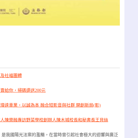
校及社福團體
賣給你，掃碼還送200元
瑋達車業，以誠為本 融合短影音與社群 開創新局(影)
持人陳樂融專訪野菜學校創辦人陳木城校長和秘書長王貝絲
》是我國陽光法案的濫觴，在當時曾引起社會極大的迴響與廣泛