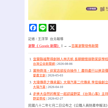
Facebook
Line
X
記者 / 王浮萍 台北報導
瀏覽《 Google 新聞》
〡
→ →
百萬瀏覽發佈新聞
宜蘭縣福聚得創辦人林志帆 長期關懷弱勢家庭學
台灣公益新聞網
2026-08-06
萬物齊漲，這家店卻反向操作！ 農特產行以進貨價
愛農文創
2026-05-03
大瑋傳奇之傳承篇》大瑋汽車二代傳承 李佳倫創立
大瑋汽車
2026-04-10
走進大自然的教室一起認識野菜 《台灣心事》主
野菜學校
2026-02-27
民國八十二年七月二日公布之《公職人員財產申報法