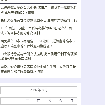
民進黨徵召參選台北市長 沈伯洋：讓我們一起懷抱希
望 重新轉動台北的齒輪
民進黨提名黃世杰參選桃園市長 莊競程角逐新竹市長
115年司法、調查、海巡特考將於8月8日起舉行 司
法、調查特考刪除身高限制
國民黨台中市長初選勝出 江啟臣：延續盧秀燕市長
施政，讓臺中從幸福城邁向旗艦城！
中央銀行總裁楊金龍立院備詢 房市信用管制不會硬梆
梆 希望建商也要讓利
南投2000公頃特農區擬設焚化爐引爭議 立委羅美玲
要求農業部長陳駿季嚴格把關
2026 年 8 月
一
二
三
四
五
六
日