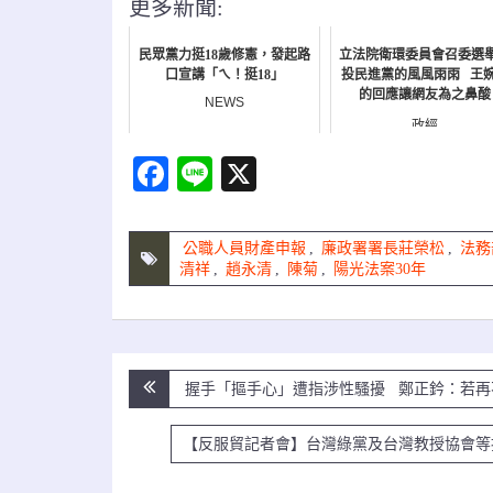
更多新聞:
民眾黨力挺18歲修憲，發起路
立法院衛環委員會召委選
口宣講「ㄟ！挺18」
投民進黨的風風雨雨 王
的回應讓網友為之鼻酸
NEWS
政經
Facebook
Line
X
公職人員財產申報
,
廉政署署長莊榮松
,
法務
清祥
,
趙永清
,
陳菊
,
陽光法案30年
文
握手「摳手心」遭指涉性騷擾 鄭正鈐：若再
章
【反服貿記者會】台灣綠黨及台灣教授協會等
導
覽