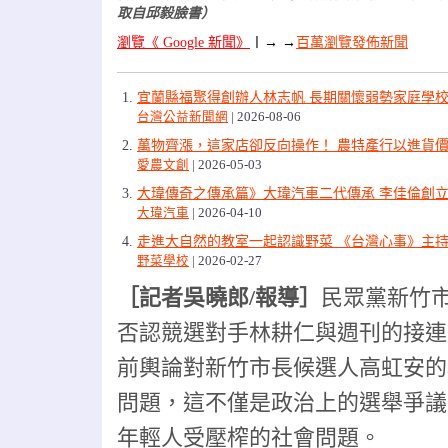
取自邱毅臉書）
瀏覽《 Google 新聞》
〡
→ →
百萬瀏覽發佈新聞
宜蘭縣福聚得創辦人林志帆 長期關懷弱勢家庭學
台灣公益新聞網
2026-08-06
萬物齊漲，這家店卻反向操作！ 農特產行以進貨價
愛農文創
2026-05-03
大瑋傳奇之傳承篇》大瑋汽車二代傳承 李佳倫創立
大瑋汽車
2026-04-10
走進大自然的教室一起認識野菜 《台灣心事》主
野菜學校
2026-02-27
［記者吳曉郎/報導］
民眾黨新竹
否認競選對手林耕仁與週刊的接連
前輿論對新竹市長候選人高虹安的
問題，這不僅是政治上的選舉爭議
年輕人受壓榨的社會問題。