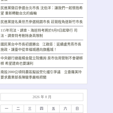
民進黨徵召參選台北市長 沈伯洋：讓我們一起懷抱希
望 重新轉動台北的齒輪
民進黨提名黃世杰參選桃園市長 莊競程角逐新竹市長
115年司法、調查、海巡特考將於8月8日起舉行 司
法、調查特考刪除身高限制
國民黨台中市長初選勝出 江啟臣：延續盧秀燕市長
施政，讓臺中從幸福城邁向旗艦城！
中央銀行總裁楊金龍立院備詢 房市信用管制不會硬梆
梆 希望建商也要讓利
南投2000公頃特農區擬設焚化爐引爭議 立委羅美玲
要求農業部長陳駿季嚴格把關
2026 年 8 月
一
二
三
四
五
六
日