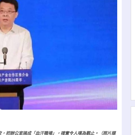
安，把辦公室搞成「血汗職場」，確實令人嘆為觀止。（照片擷