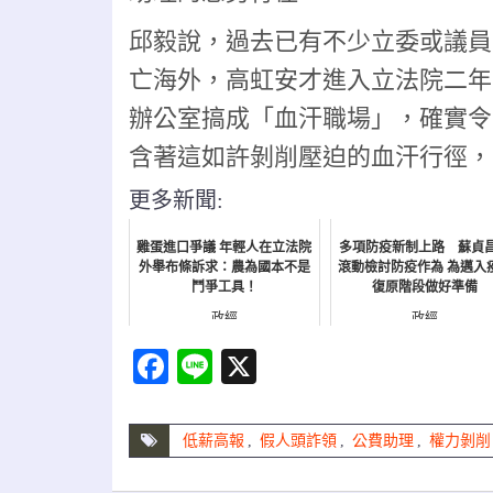
邱毅說，過去已有不少立委或議員
亡海外，高虹安才進入立法院二年
辦公室搞成「血汗職場」，確實令
含著這如許剝削壓迫的血汗行徑，
更多新聞:
雞蛋進口爭議 年輕人在立法院
多項防疫新制上路 蘇貞
外舉布條訴求：農為國本不是
滾動檢討防疫作為 為邁入
鬥爭工具！
復原階段做好準備
政經
政經
Facebook
Line
X
低薪高報
,
假人頭詐領
,
公費助理
,
權力剝削