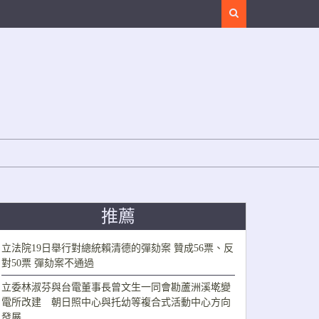
Search
推薦
立法院19日舉行對總統賴清德的彈劾案 贊成56票、反
對50票 彈劾案不通過
立委林淑芬與台電董事長曾文生一同會勘蘆洲溪墘變
電所改建 朝日照中心與托幼等複合式活動中心方向
發展