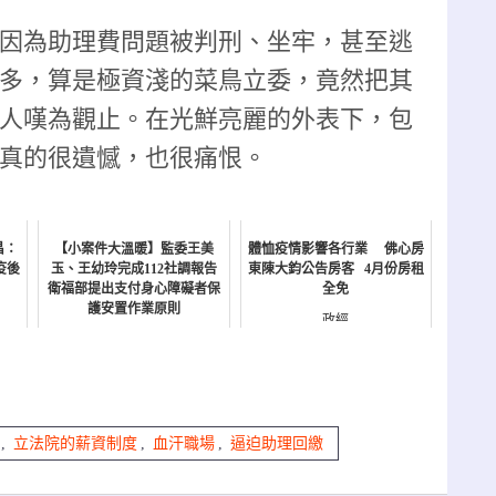
因為助理費問題被判刑、坐牢，甚至逃
多，算是極資淺的菜鳥立委，竟然把其
人嘆為觀止。在光鮮亮麗的外表下，包
真的很遺憾，也很痛恨。
昌：
【小案件大溫暖】監委王美
體恤疫情影響各行業 佛心房
疫後
玉、王幼玲完成112社調報告
東陳大鈞公告房客 4月份房租
衛福部提出支付身心障礙者保
全免
護安置作業原則
政經
NEWS
,
立法院的薪資制度
,
血汗職場
,
逼迫助理回繳