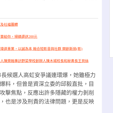
校及社福團體
賣給你，掃碼還送200元
瑋達車業，以誠為本 融合短影音與社群 開創新局(影)
持人陳樂融專訪野菜學校創辦人陳木城校長和秘書長王貝絲
市長候選人高虹安爭議連環爆，她雖極力
爆料，但曾是資深立委的邱毅直批，目
攻擊焦點，反應出許多隱藏的權力剝削
，也是涉及刑責的法律問題，更是反映