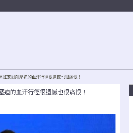
對高虹安剝削壓迫的血汗行徑很遺憾也很痛恨！
削壓迫的血汗行徑很遺憾也很痛恨！