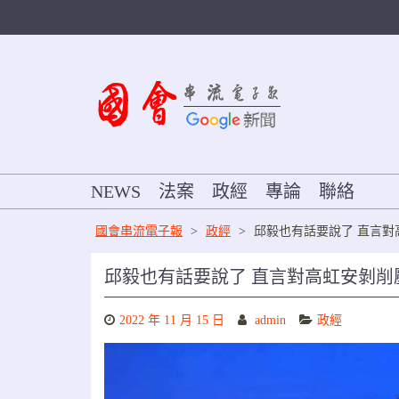
Skip
to
content
NEWS
法案
政經
專論
聯絡
國會串流電子報
>
政經
>
邱毅也有話要說了 直言
邱毅也有話要說了 直言對高虹安剝
2022 年 11 月 15 日
admin
政經