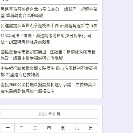
民進黨徵召參選台北市長 沈伯洋：讓我們一起懷抱希
望 重新轉動台北的齒輪
民進黨提名黃世杰參選桃園市長 莊競程角逐新竹市長
115年司法、調查、海巡特考將於8月8日起舉行 司
法、調查特考刪除身高限制
國民黨台中市長初選勝出 江啟臣：延續盧秀燕市長
施政，讓臺中從幸福城邁向旗艦城！
中央銀行總裁楊金龍立院備詢 房市信用管制不會硬梆
梆 希望建商也要讓利
南投2000公頃特農區擬設焚化爐引爭議 立委羅美玲
要求農業部長陳駿季嚴格把關
2026 年 8 月
一
二
三
四
五
六
日