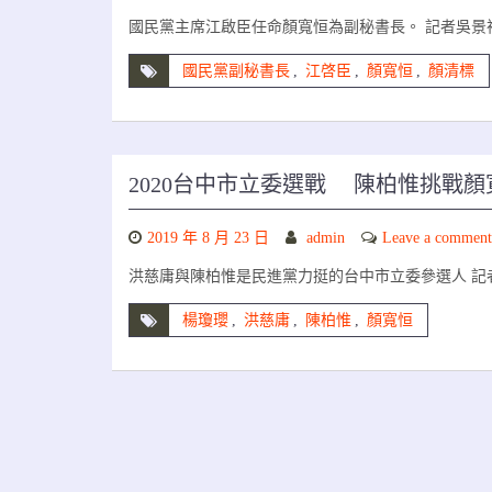
國民黨主席江啟臣任命顏寬恒為副秘書長。 記者吳景
國民黨副秘書長
,
江啓臣
,
顏寬恒
,
顏清標
2020台中市立委選戰 陳柏惟挑戰
2019 年 8 月 23 日
admin
Leave a comment
洪慈庸與陳柏惟是民進黨力挺的台中市立委參選人 記者
楊瓊瓔
,
洪慈庸
,
陳柏惟
,
顏寬恒