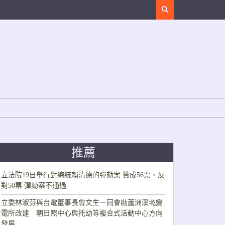
Search
推薦
立法院19日舉行對總統賴清德的彈劾案 贊成56票、反
對50票 彈劾案不通過
立委林淑芬與台電董事長曾文生一同會勘蘆洲溪墘變
電所改建 朝日照中心與托幼等複合式活動中心方向
發展