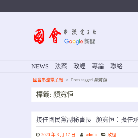
Skip
to
content
NEWS
法案
政經
專論
聯絡
國會串流電子報
>
Posts tagged
顏寬恒
標籤:
顏寬恒
接任國民黨副秘書長 顏寬恒：擔任
2020 年 3 月 17 日
admin
政經