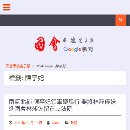
Skip
to
content
Search
國會串流電子報
>
Posts tagged
陳亭妃
標籤:
陳亭妃
南氣北補 陳亭妃領軍鐵馬行 要將林靜儀送
進國會林昶佐留在立法院
2021 年 12 月 31 日
admin
政經