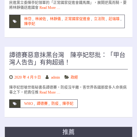
民進黨立委陳亭妃領軍的「正常國家促進會鐵馬團」，展開逆風而騎，要
將林靜儀送進國會
Read More …
林岱
,
林昶佐
,
林靜儀
,
正常國家促進會
,
立法院
,
莊瑞雄
,
陳亭妃
譚德賽惡意抹黑台灣 陳亭妃怒批：「甲台
灣人告告」有夠超過！
2020 年 4 月 9 日
admin
政經
陳亭妃怒嗆世衛秘書長譚德賽，防疫沒半撇，害世界各國那麼多人命喪病
毒之下，把責任推
Read More …
WHO
,
譚德賽
,
防疫
,
陳亭妃
推薦