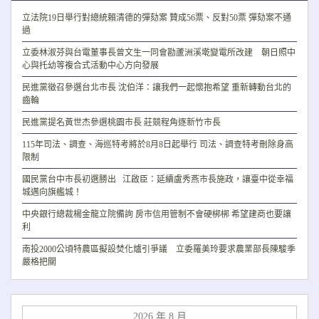
立法院19日舉行對總統賴清德的彈劾案 贊成56票、反對50票 彈劾案不通
過
立委林淑芬與台電董事長曾文生一同會勘蘆洲溪墘變電所改建 朝日照中
心與托幼等複合式活動中心方向發展
民進黨徵召參選台北市長 沈伯洋：讓我們一起懷抱希望 重新轉動台北的
齒輪
民進黨提名黃世杰參選桃園市長 莊競程角逐新竹市長
115年司法、調查、海巡特考將於8月8日起舉行 司法、調查特考刪除身高
限制
國民黨台中市長初選勝出 江啟臣：延續盧秀燕市長施政，讓臺中從幸福
城邁向旗艦城！
中央銀行總裁楊金龍立院備詢 房市信用管制不會硬梆梆 希望建商也要讓
利
南投2000公頃特農區擬設焚化爐引爭議 立委羅美玲要求農業部長陳駿季
嚴格把關
2026 年 8 月