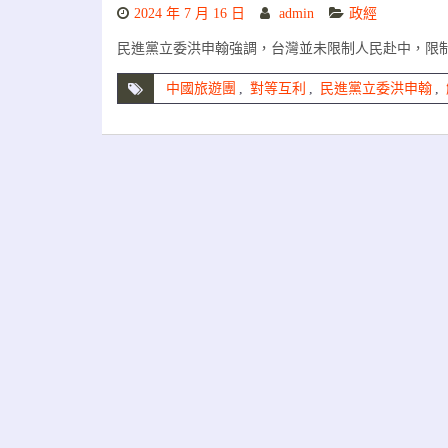
2024 年 7 月 16 日
admin
政經
民進黨立委洪申翰強調，台灣並未限制人民赴中，限
中國旅遊團
,
對等互利
,
民進黨立委洪申翰
,