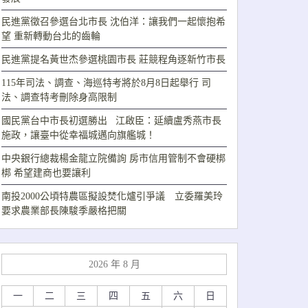
民進黨徵召參選台北市長 沈伯洋：讓我們一起懷抱希
望 重新轉動台北的齒輪
民進黨提名黃世杰參選桃園市長 莊競程角逐新竹市長
115年司法、調查、海巡特考將於8月8日起舉行 司
法、調查特考刪除身高限制
國民黨台中市長初選勝出 江啟臣：延續盧秀燕市長
施政，讓臺中從幸福城邁向旗艦城！
中央銀行總裁楊金龍立院備詢 房市信用管制不會硬梆
梆 希望建商也要讓利
南投2000公頃特農區擬設焚化爐引爭議 立委羅美玲
要求農業部長陳駿季嚴格把關
2026 年 8 月
一
二
三
四
五
六
日