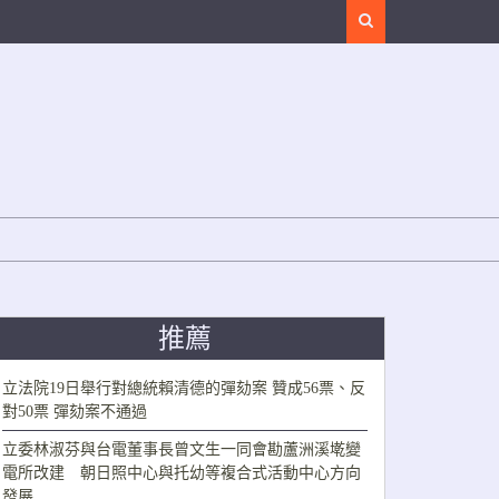
Search
推薦
立法院19日舉行對總統賴清德的彈劾案 贊成56票、反
對50票 彈劾案不通過
立委林淑芬與台電董事長曾文生一同會勘蘆洲溪墘變
電所改建 朝日照中心與托幼等複合式活動中心方向
發展