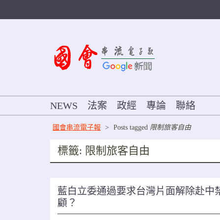
Skip
to
content
NEWS
法案
政經
專論
聯絡
國會串流電子報
>
Posts tagged
限制旅客自由
標籤:
限制旅客自由
藍白立委通過要求台灣片面解除赴中
顧？