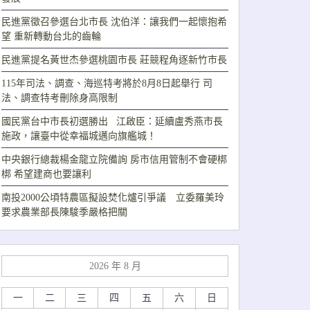
民進黨徵召參選台北市長 沈伯洋：讓我們一起懷抱希
望 重新轉動台北的齒輪
民進黨提名黃世杰參選桃園市長 莊競程角逐新竹市長
115年司法、調查、海巡特考將於8月8日起舉行 司
法、調查特考刪除身高限制
國民黨台中市長初選勝出 江啟臣：延續盧秀燕市長
施政，讓臺中從幸福城邁向旗艦城！
中央銀行總裁楊金龍立院備詢 房市信用管制不會硬梆
梆 希望建商也要讓利
南投2000公頃特農區擬設焚化爐引爭議 立委羅美玲
要求農業部長陳駿季嚴格把關
2026 年 8 月
一
二
三
四
五
六
日