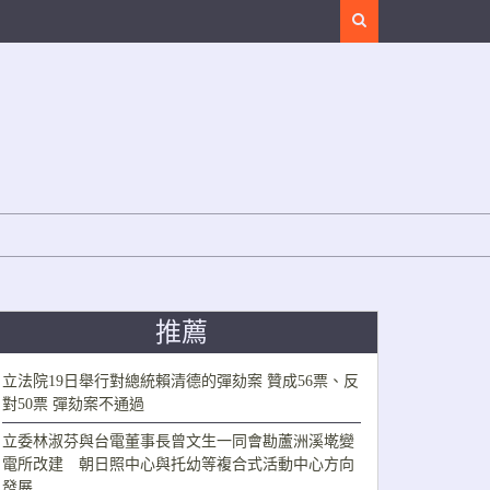
Search
推薦
立法院19日舉行對總統賴清德的彈劾案 贊成56票、反
對50票 彈劾案不通過
立委林淑芬與台電董事長曾文生一同會勘蘆洲溪墘變
電所改建 朝日照中心與托幼等複合式活動中心方向
發展