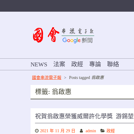
Skip
to
content
NEWS
法案
政經
專論
聯絡
國會串流電子報
>
Posts tagged
翁啟惠
標籤:
翁啟惠
祝賀翁啟惠榮獲威爾許化學獎 游錫堃
2021 年 11 月 29 日
admin
政經