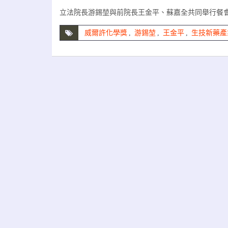
立法院長游錫堃與前院長王金平、蘇嘉全共同舉行餐會
威爾許化學獎
,
游錫堃
,
王金平
,
生技新藥產