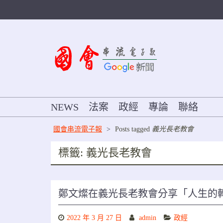
Skip
to
content
NEWS
法案
政經
專論
聯絡
國會串流電子報
>
Posts tagged
義光長老教會
標籤:
義光長老教會
鄭文燦在義光長老教會分享「人生的
2022 年 3 月 27 日
admin
政經