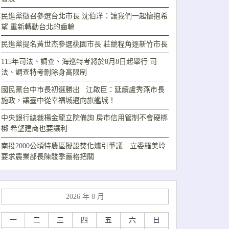
民進黨徵召參選台北市長 沈伯洋：讓我們一起懷抱希
望 重新轉動台北的齒輪
民進黨提名黃世杰參選桃園市長 莊競程角逐新竹市長
115年司法、調查、海巡特考將於8月8日起舉行 司
法、調查特考刪除身高限制
國民黨台中市長初選勝出 江啟臣：延續盧秀燕市長
施政，讓臺中從幸福城邁向旗艦城！
中央銀行總裁楊金龍立院備詢 房市信用管制不會硬梆
梆 希望建商也要讓利
南投2000公頃特農區擬設焚化爐引爭議 立委羅美玲
要求農業部長陳駿季嚴格把關
2026 年 8 月
一
二
三
四
五
六
日