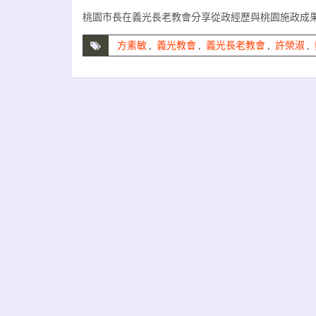
桃園市長在義光長老教會分享從政經歷與桃園施政成果
方素敏
,
義光教會
,
義光長老教會
,
許榮淑
,