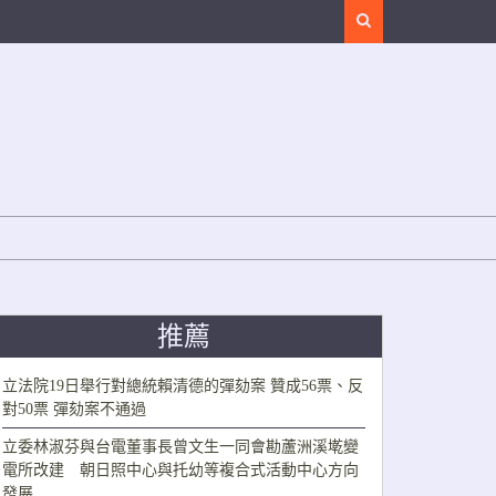
Search
推薦
立法院19日舉行對總統賴清德的彈劾案 贊成56票、反
對50票 彈劾案不通過
立委林淑芬與台電董事長曾文生一同會勘蘆洲溪墘變
電所改建 朝日照中心與托幼等複合式活動中心方向
發展