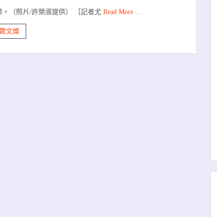
。（照片/許榮淑提供） ［記者尤
Read More …
鄭文燦