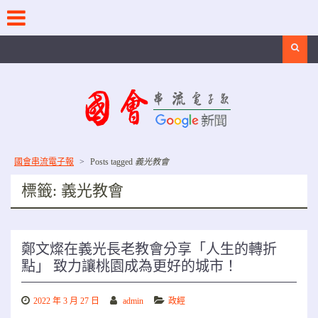
Skip
to
content
Search
國會串流電子報
>
Posts tagged
義光教會
標籤:
義光教會
鄭文燦在義光長老教會分享「人生的轉折
點」 致力讓桃園成為更好的城市！
2022 年 3 月 27 日
admin
政經