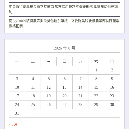
中央銀行總裁楊金龍立院備詢 房市信用管制不會硬梆梆 希望建商也要讓
利
南投2000公頃特農區擬設焚化爐引爭議 立委羅美玲要求農業部長陳駿季
嚴格把關
2026 年 8 月
一
二
三
四
五
六
日
1
2
3
4
5
6
7
8
9
10
11
12
13
14
15
16
17
18
19
20
21
22
23
24
25
26
27
28
29
30
31
« 5 月