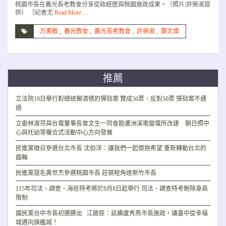
桃園市長在義光長老教會分享從政經歷與桃園施政成果。（照片/許榮淑提
供） ［記者尤
Read More …
方素敏
,
義光教會
,
義光長老教會
,
許榮淑
,
鄭文燦
推薦
立法院19日舉行對總統賴清德的彈劾案 贊成56票、反對50票 彈劾案不通
過
立委林淑芬與台電董事長曾文生一同會勘蘆洲溪墘變電所改建 朝日照中
心與托幼等複合式活動中心方向發展
民進黨徵召參選台北市長 沈伯洋：讓我們一起懷抱希望 重新轉動台北的
齒輪
民進黨提名黃世杰參選桃園市長 莊競程角逐新竹市長
115年司法、調查、海巡特考將於8月8日起舉行 司法、調查特考刪除身高
限制
國民黨台中市長初選勝出 江啟臣：延續盧秀燕市長施政，讓臺中從幸福
城邁向旗艦城！