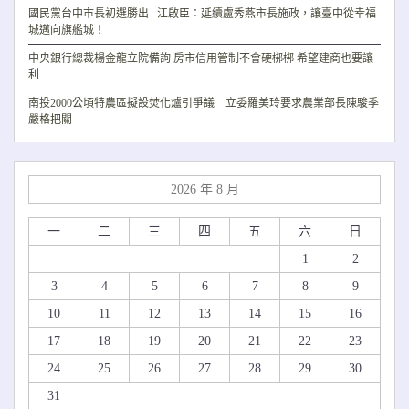
國民黨台中市長初選勝出 江啟臣：延續盧秀燕市長施政，讓臺中從幸福
城邁向旗艦城！
中央銀行總裁楊金龍立院備詢 房市信用管制不會硬梆梆 希望建商也要讓
利
南投2000公頃特農區擬設焚化爐引爭議 立委羅美玲要求農業部長陳駿季
嚴格把關
2026 年 8 月
一
二
三
四
五
六
日
1
2
3
4
5
6
7
8
9
10
11
12
13
14
15
16
17
18
19
20
21
22
23
24
25
26
27
28
29
30
31