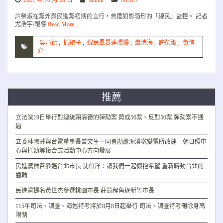
2021 年 10 月 28 日
admin
NEWS
許榮淑在黨外與民進黨初期的言行，曾遭如影隨形的「線民」監控。 記者
尤浩宇/報導
Read More …
吳乃德
,
抓耙子
,
線民風暴連環爆
,
蕭清海
,
許榮淑
,
黃信
介
推薦
立法院19日舉行對總統賴清德的彈劾案 贊成56票、反對50票 彈劾案不通
過
立委林淑芬與台電董事長曾文生一同會勘蘆洲溪墘變電所改建 朝日照中
心與托幼等複合式活動中心方向發展
民進黨徵召參選台北市長 沈伯洋：讓我們一起懷抱希望 重新轉動台北的
齒輪
民進黨提名黃世杰參選桃園市長 莊競程角逐新竹市長
115年司法、調查、海巡特考將於8月8日起舉行 司法、調查特考刪除身高
限制