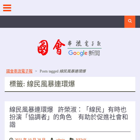
Skip
to
content
Search
國會串流電子報
>
Posts tagged
線民風暴連環爆
標籤:
線民風暴連環爆
線民風暴連環爆 許榮淑：「線民」有時也
扮演「協調者」的角色 有助於促進社會和
諧