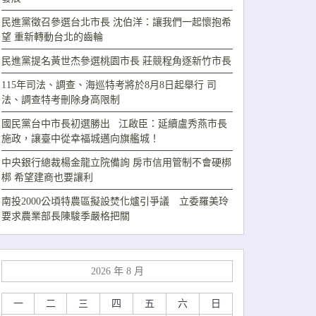
民進黨徵召參選台北市長 沈伯洋：讓我們一起懷抱希
望 重新轉動台北的齒輪
民進黨提名黃世杰參選桃園市長 莊競程角逐新竹市長
115年司法、調查、海巡特考將於8月8日起舉行 司
法、調查特考刪除身高限制
國民黨台中市長初選勝出 江啟臣：延續盧秀燕市長
施政，讓臺中從幸福城邁向旗艦城！
中央銀行總裁楊金龍立院備詢 房市信用管制不會硬梆
梆 希望建商也要讓利
南投2000公頃特農區擬設焚化爐引爭議 立委羅美玲
要求農業部長陳駿季嚴格把關
2026 年 8 月
一
二
三
四
五
六
日