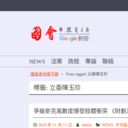
Skip
to
content
NEWS
法案
政經
專論
聯絡
國會串流電子報
>
Posts tagged
立委陳玉珍
標籤:
立委陳玉珍
爭搶麥克風數度爆發肢體衝突 《財劃
2024 年 11 月 11 日
admin
NEWS
,
不分區