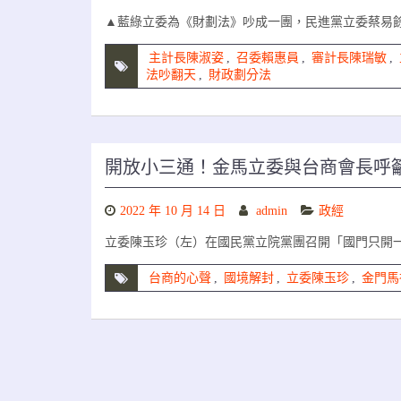
▲藍綠立委為《財劃法》吵成一團，民進黨立委蔡易
主計長陳淑姿
,
召委賴惠員
,
審計長陳瑞敏
,
法吵翻天
,
財政劃分法
開放小三通！金馬立委與台商會長呼
2022 年 10 月 14 日
admin
政經
立委陳玉珍（左）在國民黨立院黨團召開「國門只開
台商的心聲
,
國境解封
,
立委陳玉珍
,
金門馬