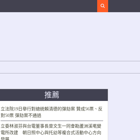
Search
推薦
立法院19日舉行對總統賴清德的彈劾案 贊成56票、反
對50票 彈劾案不通過
立委林淑芬與台電董事長曾文生一同會勘蘆洲溪墘變
電所改建 朝日照中心與托幼等複合式活動中心方向
發展