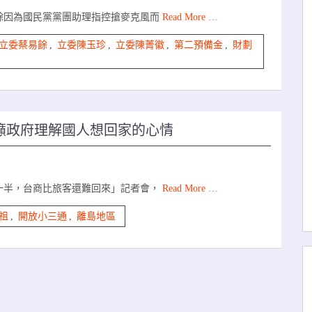
餘因為國民黨黨團助理指控搶麥克風而
Read More …
立委蔡易餘
,
立委陳玉珍
,
立委陳菁徽
,
第二預備金
,
財劃
籲政府理解國人想回家的心情
一半，台商比旅客還難回來」記者會，
Read More …
祖
,
開放小三通
,
離島地區