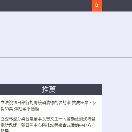
Search
推薦
立法院19日舉行對總統賴清德的彈劾案 贊成56票、反
對50票 彈劾案不通過
立委林淑芬與台電董事長曾文生一同會勘蘆洲溪墘變
電所改建 朝日照中心與托幼等複合式活動中心方向
發展