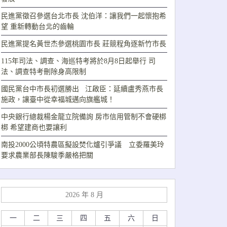
民進黨徵召參選台北市長 沈伯洋：讓我們一起懷抱希
望 重新轉動台北的齒輪
民進黨提名黃世杰參選桃園市長 莊競程角逐新竹市長
115年司法、調查、海巡特考將於8月8日起舉行 司
法、調查特考刪除身高限制
國民黨台中市長初選勝出 江啟臣：延續盧秀燕市長
施政，讓臺中從幸福城邁向旗艦城！
中央銀行總裁楊金龍立院備詢 房市信用管制不會硬梆
梆 希望建商也要讓利
南投2000公頃特農區擬設焚化爐引爭議 立委羅美玲
要求農業部長陳駿季嚴格把關
2026 年 8 月
一
二
三
四
五
六
日