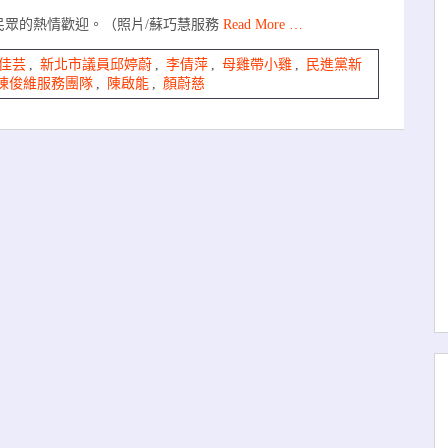
民眾的熱情歡迎。（照片/蘇巧慧服務
Read More …
佳芸
,
新北市議員邱婷蔚
,
李倩萍
,
母雞帶小雞
,
民進黨新
陳俊維服務團隊
,
陳啟能
,
顏蔚慈