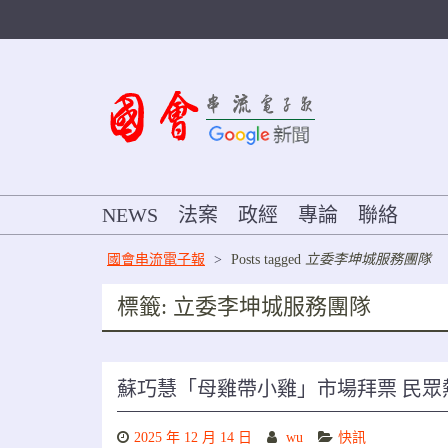
Skip
to
content
NEWS
法案
政經
專論
聯絡
國會串流電子報
>
Posts tagged
立委李坤城服務團隊
標籤:
立委李坤城服務團隊
蘇巧慧「母雞帶小雞」市場拜票 民眾
2025 年 12 月 14 日
wu
快訊