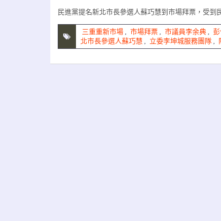
民進黨提名新北市長參選人蘇巧慧到市場拜票，受到
三重重新市場
,
市場拜票
,
市議員李余典
,
彭
北市長參選人蘇巧慧
,
立委李坤城服務團隊
,