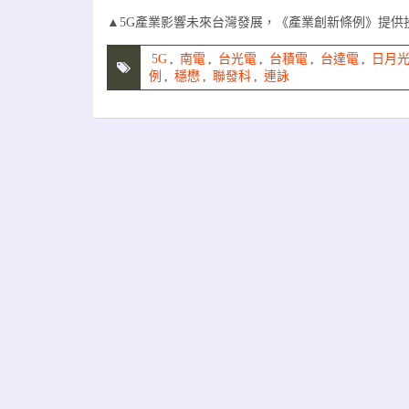
▲5G產業影響未來台灣發展，《產業創新條例》提
5G
,
南電
,
台光電
,
台積電
,
台達電
,
日月
例
,
穩懋
,
聯發科
,
連詠