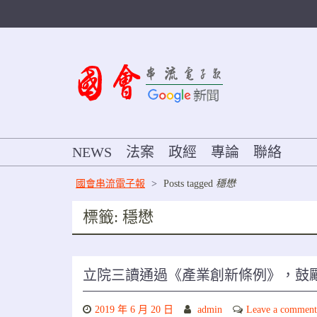
Skip
to
content
NEWS
法案
政經
專論
聯絡
國會串流電子報
>
Posts tagged
穩懋
標籤:
穩懋
立院三讀通過《產業創新條例》，鼓勵
2019 年 6 月 20 日
admin
Leave a comment