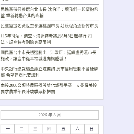
民進黨徵召參選台北市長 沈伯洋：讓我們一起懷抱希
望 重新轉動台北的齒輪
民進黨提名黃世杰參選桃園市長 莊競程角逐新竹市長
115年司法、調查、海巡特考將於8月8日起舉行 司
法、調查特考刪除身高限制
國民黨台中市長初選勝出 江啟臣：延續盧秀燕市長
施政，讓臺中從幸福城邁向旗艦城！
中央銀行總裁楊金龍立院備詢 房市信用管制不會硬梆
梆 希望建商也要讓利
南投2000公頃特農區擬設焚化爐引爭議 立委羅美玲
要求農業部長陳駿季嚴格把關
2026 年 8 月
一
二
三
四
五
六
日