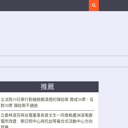
Search
推薦
立法院19日舉行對總統賴清德的彈劾案 贊成56票、反
對50票 彈劾案不通過
立委林淑芬與台電董事長曾文生一同會勘蘆洲溪墘變
電所改建 朝日照中心與托幼等複合式活動中心方向
發展