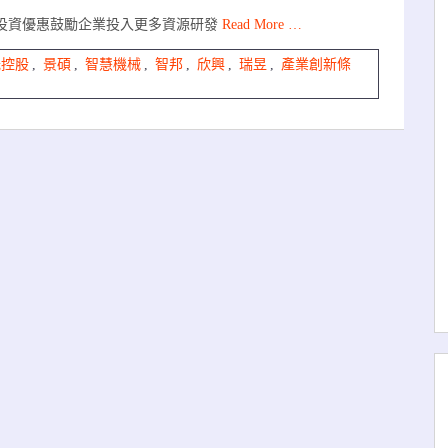
供投資優惠鼓勵企業投入更多資源研發
Read More …
光控股
,
景碩
,
智慧機械
,
智邦
,
欣興
,
瑞昱
,
產業創新條