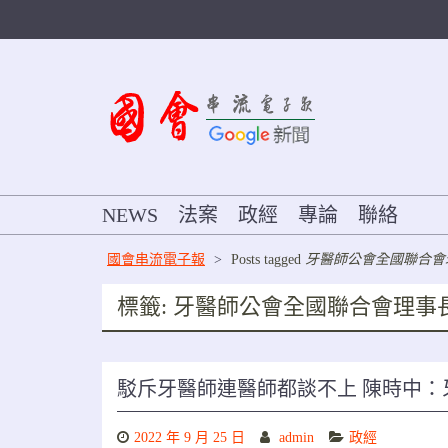
Skip
to
content
NEWS
法案
政經
專論
聯絡
國會串流電子報
>
Posts tagged
牙醫師公會全國聯合會
標籤:
牙醫師公會全國聯合會理事
駁斥牙醫師連醫師都談不上 陳時中
2022 年 9 月 25 日
admin
政經