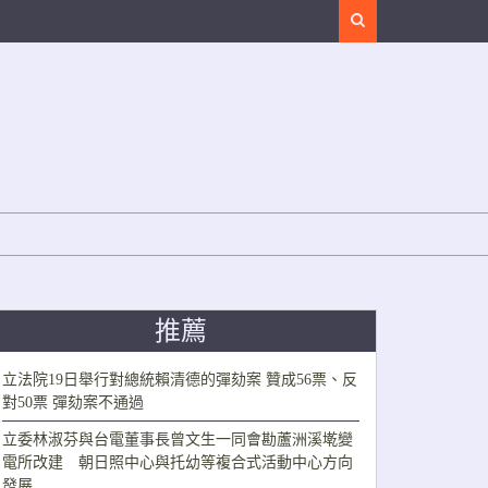
Search
推薦
立法院19日舉行對總統賴清德的彈劾案 贊成56票、反
對50票 彈劾案不通過
立委林淑芬與台電董事長曾文生一同會勘蘆洲溪墘變
電所改建 朝日照中心與托幼等複合式活動中心方向
發展