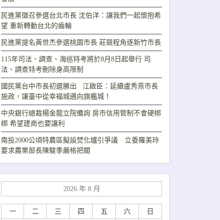
民進黨徵召參選台北市長 沈伯洋：讓我們一起懷抱希
望 重新轉動台北的齒輪
民進黨提名黃世杰參選桃園市長 莊競程角逐新竹市長
115年司法、調查、海巡特考將於8月8日起舉行 司
法、調查特考刪除身高限制
國民黨台中市長初選勝出 江啟臣：延續盧秀燕市長
施政，讓臺中從幸福城邁向旗艦城！
中央銀行總裁楊金龍立院備詢 房市信用管制不會硬梆
梆 希望建商也要讓利
南投2000公頃特農區擬設焚化爐引爭議 立委羅美玲
要求農業部長陳駿季嚴格把關
2026 年 8 月
一
二
三
四
五
六
日