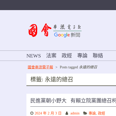
Skip
to
content
NEWS
法案
政經
專論
聯絡
國會串流電子報
>
Posts tagged
永遠的總召
標籤:
永遠的總召
民進黨朝小野大 有賴立院黨團總召
2024 年 2 月 3 日
admin
專論
,
政經