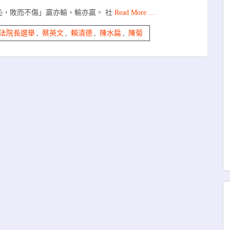
恥，敗而不傷」贏亦輸，輸亦贏。 社
Read More …
法院長選舉
,
蔡英文
,
賴清德
,
陳水扁
,
陳菊