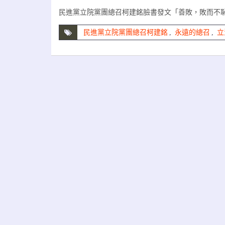
民進黨立院黨團總召柯建銘臉書發文「善敗，敗而不
民進黨立院黨團總召柯建銘
,
永遠的總召
,
立