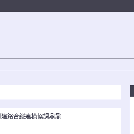
柯建銘合縱連橫協調鼎鼐