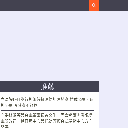
Search
推薦
立法院19日舉行對總統賴清德的彈劾案 贊成56票、反
對50票 彈劾案不通過
立委林淑芬與台電董事長曾文生一同會勘蘆洲溪墘變
電所改建 朝日照中心與托幼等複合式活動中心方向
發展