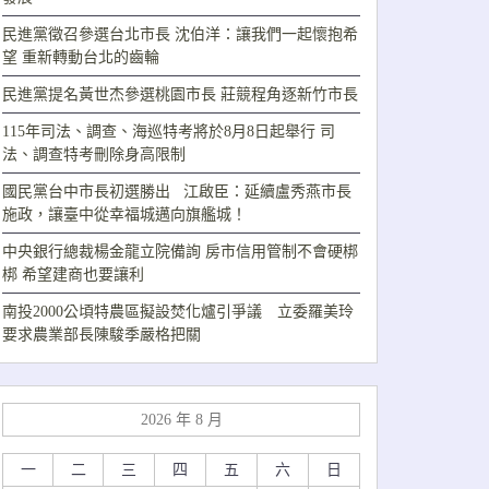
民進黨徵召參選台北市長 沈伯洋：讓我們一起懷抱希
望 重新轉動台北的齒輪
民進黨提名黃世杰參選桃園市長 莊競程角逐新竹市長
115年司法、調查、海巡特考將於8月8日起舉行 司
法、調查特考刪除身高限制
國民黨台中市長初選勝出 江啟臣：延續盧秀燕市長
施政，讓臺中從幸福城邁向旗艦城！
中央銀行總裁楊金龍立院備詢 房市信用管制不會硬梆
梆 希望建商也要讓利
南投2000公頃特農區擬設焚化爐引爭議 立委羅美玲
要求農業部長陳駿季嚴格把關
2026 年 8 月
一
二
三
四
五
六
日