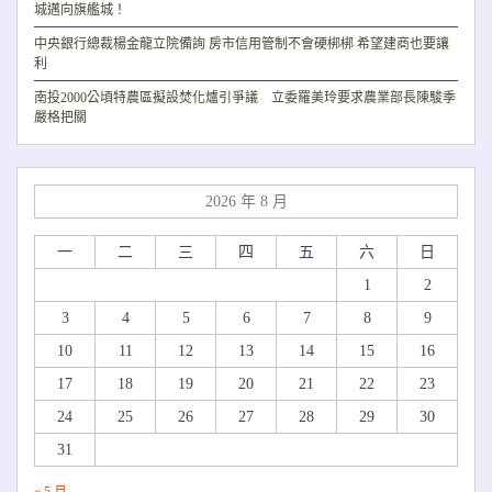
城邁向旗艦城！
中央銀行總裁楊金龍立院備詢 房市信用管制不會硬梆梆 希望建商也要讓
利
南投2000公頃特農區擬設焚化爐引爭議 立委羅美玲要求農業部長陳駿季
嚴格把關
2026 年 8 月
一
二
三
四
五
六
日
1
2
3
4
5
6
7
8
9
10
11
12
13
14
15
16
17
18
19
20
21
22
23
24
25
26
27
28
29
30
31