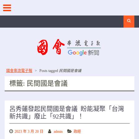
Skip
to
content
Search
國會串流電子報
>
Posts tagged
民間國是會議
標籤:
民間國是會議
呂秀蓮發起民間國是會議 盼能凝聚「台灣
新共識」廢止「92共識」！
2023 年 3 月 20 日
admin
政經