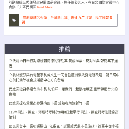
前副總統呂秀蓮發起民間國是會議，擔任總發起人，在台北國際會議中心
合辦「北區民間國
Read More …
前副總統呂秀蓮
,
台灣新共識
,
廢止九二共識
,
民間國是會
議
推薦
立法院19日舉行對總統賴清德的彈劾案 贊成56票、反對50票 彈劾案不通
過
立委林淑芬與台電董事長曾文生一同會勘蘆洲溪墘變電所改建 朝日照中
心與托幼等複合式活動中心方向發展
民進黨徵召參選台北市長 沈伯洋：讓我們一起懷抱希望 重新轉動台北的
齒輪
民進黨提名黃世杰參選桃園市長 莊競程角逐新竹市長
115年司法、調查、海巡特考將於8月8日起舉行 司法、調查特考刪除身高
限制
國民黨台中市長初選勝出 江啟臣：延續盧秀燕市長施政，讓臺中從幸福