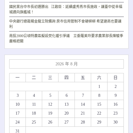
國民黨台中市長初選勝出 江啟臣：延續盧秀燕市長施政，讓臺中從幸福
城邁向旗艦城！
中央銀行總裁楊金龍立院備詢 房市信用管制不會硬梆梆 希望建商也要讓
利
南投2000公頃特農區擬設焚化爐引爭議 立委羅美玲要求農業部長陳駿季
嚴格把關
2026 年 8 月
一
二
三
四
五
六
日
1
2
3
4
5
6
7
8
9
10
11
12
13
14
15
16
17
18
19
20
21
22
23
24
25
26
27
28
29
30
31