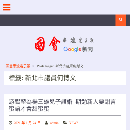
Skip
to
content
Search
國會串流電子報
>
Posts tagged
新北市議員何博文
標籤:
新北市議員何博文
游錫堃為楊三雄兒子證婚 期勉新人要甜言
蜜語才會甜蜜蜜
2021 年 1 月 24 日
admin
NEWS