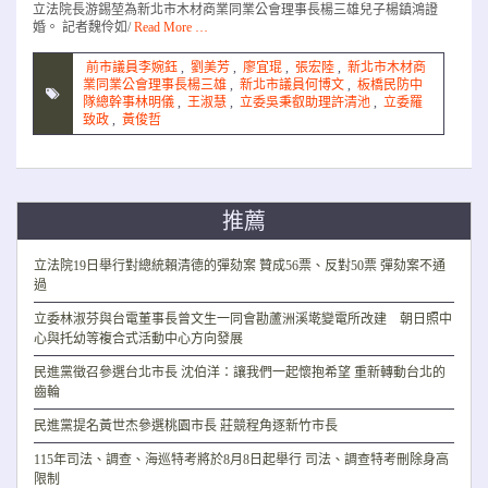
立法院長游錫堃為新北市木材商業同業公會理事長楊三雄兒子楊鎮鴻證
婚。 記者魏伶如/
Read More …
前市議員李婉鈺
,
劉美芳
,
廖宜琨
,
張宏陸
,
新北市木材商
業同業公會理事長楊三雄
,
新北市議員何博文
,
板橋民防中
隊總幹事林明儀
,
王淑慧
,
立委吳秉叡助理許清池
,
立委羅
致政
,
黃俊哲
推薦
立法院19日舉行對總統賴清德的彈劾案 贊成56票、反對50票 彈劾案不通
過
立委林淑芬與台電董事長曾文生一同會勘蘆洲溪墘變電所改建 朝日照中
心與托幼等複合式活動中心方向發展
民進黨徵召參選台北市長 沈伯洋：讓我們一起懷抱希望 重新轉動台北的
齒輪
民進黨提名黃世杰參選桃園市長 莊競程角逐新竹市長
115年司法、調查、海巡特考將於8月8日起舉行 司法、調查特考刪除身高
限制