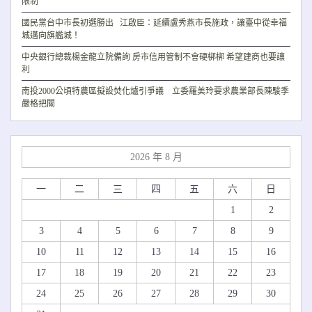
限制
國民黨台中市長初選勝出 江啟臣：延續盧秀燕市長施政，讓臺中從幸福
城邁向旗艦城！
中央銀行總裁楊金龍立院備詢 房市信用管制不會硬梆梆 希望建商也要讓
利
南投2000公頃特農區擬設焚化爐引爭議 立委羅美玲要求農業部長陳駿季
嚴格把關
2026 年 8 月
一
二
三
四
五
六
日
1
2
3
4
5
6
7
8
9
10
11
12
13
14
15
16
17
18
19
20
21
22
23
24
25
26
27
28
29
30