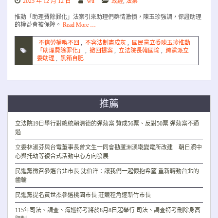
2025 年 12 月 12 日
wu
政經
,
法案
推動「助理費除罪化」法案引來助理們群情激憤，陳玉珍強調，保證助理
的權益會被保障。
Read More …
不信勞權喚不回
,
不容法制盡成灰
,
國民黨立委陳玉珍推動
「助理費除罪化」
,
撤回提案
,
立法院長韓國瑜
,
跨黨派立
委助理
,
黑箱自肥
推薦
立法院19日舉行對總統賴清德的彈劾案 贊成56票、反對50票 彈劾案不通
過
立委林淑芬與台電董事長曾文生一同會勘蘆洲溪墘變電所改建 朝日照中
心與托幼等複合式活動中心方向發展
民進黨徵召參選台北市長 沈伯洋：讓我們一起懷抱希望 重新轉動台北的
齒輪
民進黨提名黃世杰參選桃園市長 莊競程角逐新竹市長
115年司法、調查、海巡特考將於8月8日起舉行 司法、調查特考刪除身高