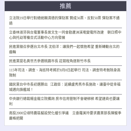
推薦
立法院19日舉行對總統賴清德的彈劾案 贊成56票、反對50票 彈劾案不通
過
立委林淑芬與台電董事長曾文生一同會勘蘆洲溪墘變電所改建 朝日照中
心與托幼等複合式活動中心方向發展
民進黨徵召參選台北市長 沈伯洋：讓我們一起懷抱希望 重新轉動台北的
齒輪
民進黨提名黃世杰參選桃園市長 莊競程角逐新竹市長
115年司法、調查、海巡特考將於8月8日起舉行 司法、調查特考刪除身高
限制
國民黨台中市長初選勝出 江啟臣：延續盧秀燕市長施政，讓臺中從幸福
城邁向旗艦城！
中央銀行總裁楊金龍立院備詢 房市信用管制不會硬梆梆 希望建商也要讓
利
南投2000公頃特農區擬設焚化爐引爭議 立委羅美玲要求農業部長陳駿季
嚴格把關