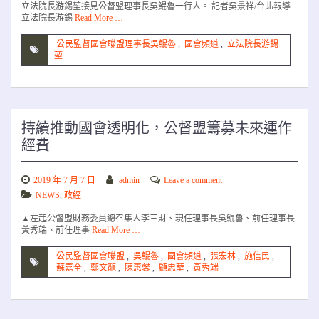
立法院長游錫堃接見公督盟理事長吳鯤魯一行人。 記者吳景祥/台北報導
立法院長游錫
Read More …
公民監督國會聯盟理事長吳鯤魯
,
國會頻道
,
立法院長游錫
堃
持續推動國會透明化，公督盟籌募未來運作
經費
2019 年 7 月 7 日
admin
Leave a comment
NEWS
,
政經
▲左起公督盟財務委員總召集人李三財、現任理事長吳鯤魯、前任理事長
黃秀端、前任理事
Read More …
公民監督國會聯盟
,
吳鯤魯
,
國會頻道
,
張宏林
,
施信民
,
蘇嘉全
,
鄭文龍
,
陳惠馨
,
顧忠華
,
黃秀端