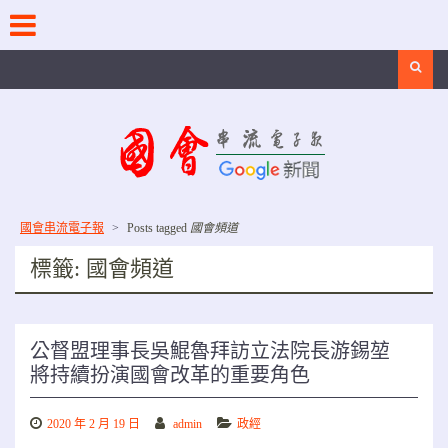
Skip
to
content
Search
國會串流電子報
>
Posts tagged
國會頻道
標籤:
國會頻道
公督盟理事長吳鯤魯拜訪立法院長游錫堃
將持續扮演國會改革的重要角色
2020 年 2 月 19 日
admin
政經