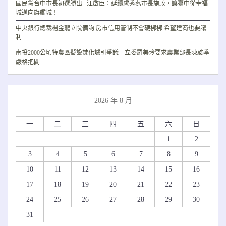
國民黨台中市長初選勝出 江啟臣：延續盧秀燕市長施政，讓臺中從幸福
城邁向旗艦城！
中央銀行總裁楊金龍立院備詢 房市信用管制不會硬梆梆 希望建商也要讓
利
南投2000公頃特農區擬設焚化爐引爭議 立委羅美玲要求農業部長陳駿季
嚴格把關
2026 年 8 月
一
二
三
四
五
六
日
1
2
3
4
5
6
7
8
9
10
11
12
13
14
15
16
17
18
19
20
21
22
23
24
25
26
27
28
29
30
31