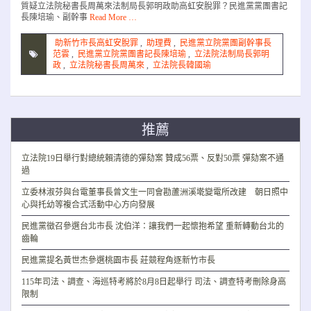
質疑立法院秘書長周萬來法制局長郭明政助高虹安脫罪？民進黨黨團書記
長陳培瑜、副幹事
Read More …
助新竹市長高虹安脫罪
,
助理費
,
民進黨立院黨團副幹事長
范雲
,
民進黨立院黨團書記長陳培瑜
,
立法院法制局長郭明
政
,
立法院秘書長周萬來
,
立法院長韓國瑜
推薦
立法院19日舉行對總統賴清德的彈劾案 贊成56票、反對50票 彈劾案不通
過
立委林淑芬與台電董事長曾文生一同會勘蘆洲溪墘變電所改建 朝日照中
心與托幼等複合式活動中心方向發展
民進黨徵召參選台北市長 沈伯洋：讓我們一起懷抱希望 重新轉動台北的
齒輪
民進黨提名黃世杰參選桃園市長 莊競程角逐新竹市長
115年司法、調查、海巡特考將於8月8日起舉行 司法、調查特考刪除身高
限制