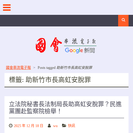
Skip
to
content
Search
國會串流電子報
>
Posts tagged
助新竹市長高虹安脫罪
標籤:
助新竹市長高虹安脫罪
立法院秘書長法制局長助高虹安脫罪？民進
黨團赴監察院檢舉！
2025 年 12 月 18 日
wu
快訊