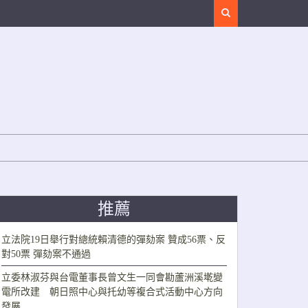
Search
推薦
立法院19日舉行對總統賴清德的彈劾案 贊成56票、反
對50票 彈劾案不通過
立委林淑芬與台電董事長曾文生一同會勘蘆洲溪墘變
電所改建 朝日照中心與托幼等複合式活動中心方向
發展