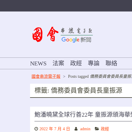
Skip
to
content
NEWS
法案
政經
專論
聯絡
國會串流電子報
>
Posts tagged
僑務委員會委員長童振
標籤:
僑務委員會委員長童振源
鮑潘曉黛全球行善22年 童振源頒海
2022 年 7 月 4 日
admin
政經