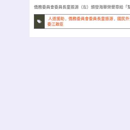
僑務委員會委員長童振源（左）頒發海華榮譽章給「
人道援助
,
僑務委員會委員長童振源
,
國民外
委江啟臣