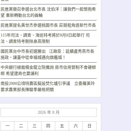
民進黨徵召參選台北市長 沈伯洋：讓我們一起懷抱希
望 重新轉動台北的齒輪
民進黨提名黃世杰參選桃園市長 莊競程角逐新竹市長
115年司法、調查、海巡特考將於8月8日起舉行 司
法、調查特考刪除身高限制
國民黨台中市長初選勝出 江啟臣：延續盧秀燕市長
施政，讓臺中從幸福城邁向旗艦城！
中央銀行總裁楊金龍立院備詢 房市信用管制不會硬梆
梆 希望建商也要讓利
南投2000公頃特農區擬設焚化爐引爭議 立委羅美玲
要求農業部長陳駿季嚴格把關
2026 年 8 月
一
二
三
四
五
六
日