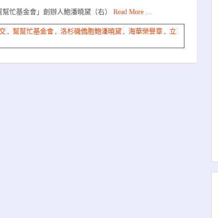
幫幫忙基金會」創辦人鮑潘曉黛（右）
Read More …
交
,
幫幫忙基金會
,
洛杉磯僑胞鮑潘曉黛
,
海華榮譽章
,
立