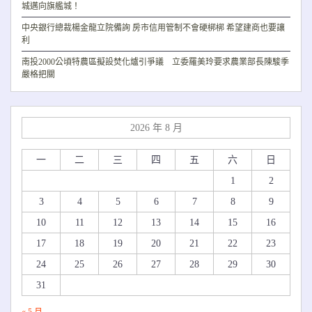
城邁向旗艦城！
中央銀行總裁楊金龍立院備詢 房市信用管制不會硬梆梆 希望建商也要讓
利
南投2000公頃特農區擬設焚化爐引爭議 立委羅美玲要求農業部長陳駿季
嚴格把關
2026 年 8 月
一
二
三
四
五
六
日
1
2
3
4
5
6
7
8
9
10
11
12
13
14
15
16
17
18
19
20
21
22
23
24
25
26
27
28
29
30
31