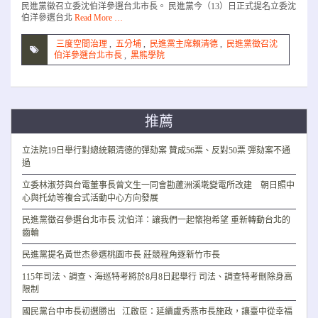
民進黨徵召立委沈伯洋參選台北市長。 民進黨今（13）日正式提名立委沈
伯洋參選台北
Read More …
三度空間治理
,
五分埔
,
民進黨主席賴清德
,
民進黨徵召沈
伯洋參選台北市長
,
黑熊學院
推薦
立法院19日舉行對總統賴清德的彈劾案 贊成56票、反對50票 彈劾案不通
過
立委林淑芬與台電董事長曾文生一同會勘蘆洲溪墘變電所改建 朝日照中
心與托幼等複合式活動中心方向發展
民進黨徵召參選台北市長 沈伯洋：讓我們一起懷抱希望 重新轉動台北的
齒輪
民進黨提名黃世杰參選桃園市長 莊競程角逐新竹市長
115年司法、調查、海巡特考將於8月8日起舉行 司法、調查特考刪除身高
限制
國民黨台中市長初選勝出 江啟臣：延續盧秀燕市長施政，讓臺中從幸福