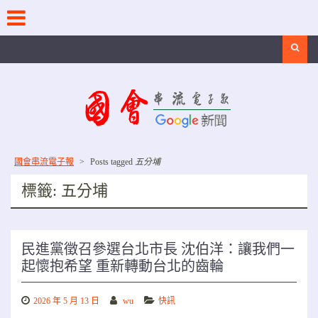
Skip
to
content
Search
國會串流電子報
>
Posts tagged
五分埔
標籤:
五分埔
民進黨徵召參選台北市長 沈伯洋：讓我們一
起懷抱希望 重新轉動台北的齒輪
2026 年 5 月 13 日
wu
快訊