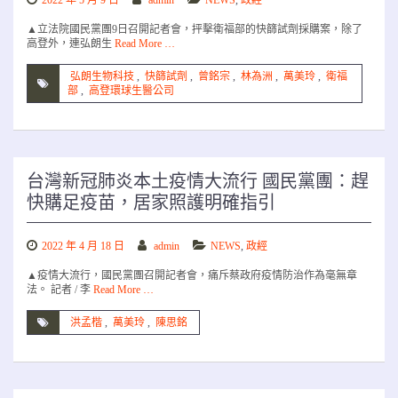
2022 年 5 月 9 日
admin
NEWS
,
政經
▲立法院國民黨團9日召開記者會，抨擊衛福部的快篩試劑採購案，除了
高登外，連弘朗生
Read More …
弘朗生物科技
,
快篩試劑
,
曾銘宗
,
林為洲
,
萬美玲
,
衛福
部
,
高登環球生醫公司
台灣新冠肺炎本土疫情大流行 國民黨團：趕
快購足疫苗，居家照護明確指引
2022 年 4 月 18 日
admin
NEWS
,
政經
▲疫情大流行，國民黨團召開記者會，痛斥蔡政府疫情防治作為毫無章
法。 記者 / 李
Read More …
洪孟楷
,
萬美玲
,
陳思銘