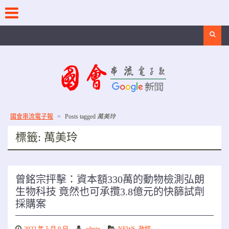
Skip
to
content
Search
國會串流電子報
>
Posts tagged
萬美玲
標籤:
萬美玲
曾銘宗抨擊：資本額330萬的動物檢測弘朗
生物科技 竟然也可承攬3.8億元的快篩試劑
採購案