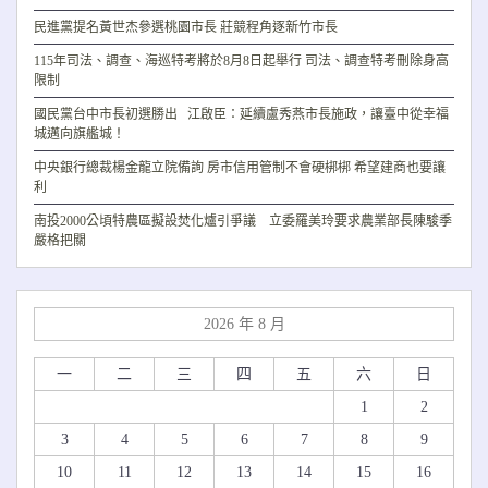
民進黨提名黃世杰參選桃園市長 莊競程角逐新竹市長
115年司法、調查、海巡特考將於8月8日起舉行 司法、調查特考刪除身高
限制
國民黨台中市長初選勝出 江啟臣：延續盧秀燕市長施政，讓臺中從幸福
城邁向旗艦城！
中央銀行總裁楊金龍立院備詢 房市信用管制不會硬梆梆 希望建商也要讓
利
南投2000公頃特農區擬設焚化爐引爭議 立委羅美玲要求農業部長陳駿季
嚴格把關
2026 年 8 月
一
二
三
四
五
六
日
1
2
3
4
5
6
7
8
9
10
11
12
13
14
15
16