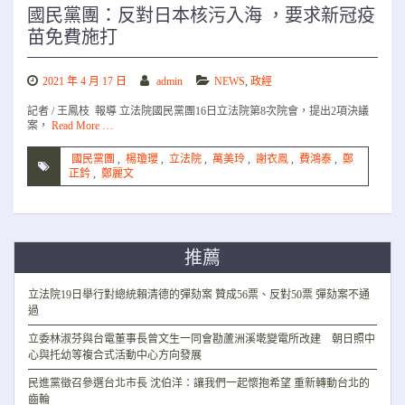
國民黨團：反對日本核污入海 ，要求新冠疫
苗免費施打
2021 年 4 月 17 日
admin
NEWS
,
政經
記者 / 王鳳枝 報導 立法院國民黨團16日立法院第8次院會，提出2項決議
案，
Read More …
國民黨團
,
楊瓊瓔
,
立法院
,
萬美玲
,
謝衣鳯
,
費鴻泰
,
鄭
正鈐
,
鄭麗文
推薦
立法院19日舉行對總統賴清德的彈劾案 贊成56票、反對50票 彈劾案不通
過
立委林淑芬與台電董事長曾文生一同會勘蘆洲溪墘變電所改建 朝日照中
心與托幼等複合式活動中心方向發展
民進黨徵召參選台北市長 沈伯洋：讓我們一起懷抱希望 重新轉動台北的
齒輪